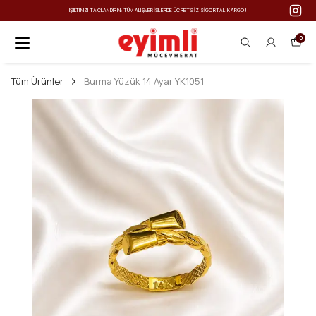
IŞILTINIZI TAÇLANDIRIN: TÜM ALIŞVERIŞLERDE ÜCRETSIZ SIGORTALI KARGO!
0
Tüm Ürünler
Burma Yüzük 14 Ayar YK1051