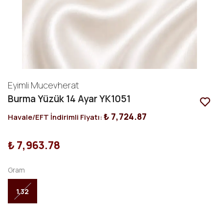
Eyimli Mucevherat
Burma Yüzük 14 Ayar YK1051
₺ 7,724.87
Havale/EFT İndirimli Fiyatı:
₺ 7,963.78
Gram
1,32