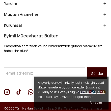
Yardım
Müşteri Hizmetleri
Kurumsal
Eyimli Mücevherat Bülteni
Kampanyalarımızdan ve indirimlerimizden güncel olarak ilk siz
haberdar olun!
Gönder
Alışveriş deneyiminizi iyileştirmek için yasal
düzenlemelere uygun çerezler (cookies)
kullanıyoruz. Detaylı bilgiye
Gizlilik ve Çerez
Politikası
sayfamızdan erişebilirsiniz.
Anladım
©2026 Tüm Hakları Saklıdır -
Balp Dijital
Tarafından Tasarlanmıştır