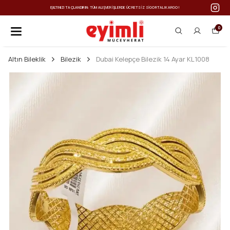
IŞILTINIZI TAÇLANDIRIN: TÜM ALIŞVERIŞLERDE ÜCRETSIZ SIGORTALI KARGO!
0
Altın Bileklik
Bilezik
Dubai Kelepçe Bilezik 14 Ayar KL1008