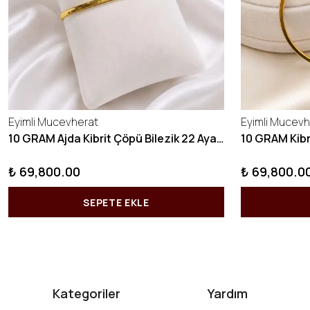
Eyimli Mucevherat
Eyimli Mucevh
10 GRAM Ajda Kibrit Çöpü Bilezik 22 Ayar 22BLZ003
₺ 69,800.00
₺ 69,800.0
SEPETE EKLE
Kategoriler
Yardım