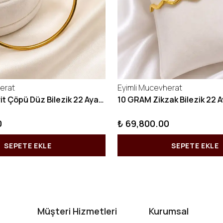
erat
Eyimli Mucevherat
10 GRAM Kibrit Çöpü Düz Bilezik 22 Ayar 22BLZ001
0
₺ 69,800.00
SEPETE EKLE
SEPETE EKLE
Müşteri Hizmetleri
Kurumsal