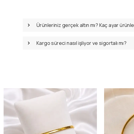
Ürünleriniz gerçek altın mı? Kaç ayar ürünl
Kargo süreci nasıl işliyor ve sigortalı mı?