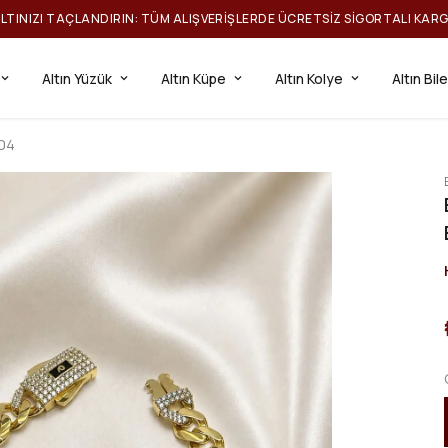
ILTINIZI TAÇLANDIRIN: TÜM ALIŞVERIŞLERDE ÜCRETSIZ SIGORTALI KAR
Altın Yüzük
Altın Küpe
Altın Kolye
Altın Bil
L04