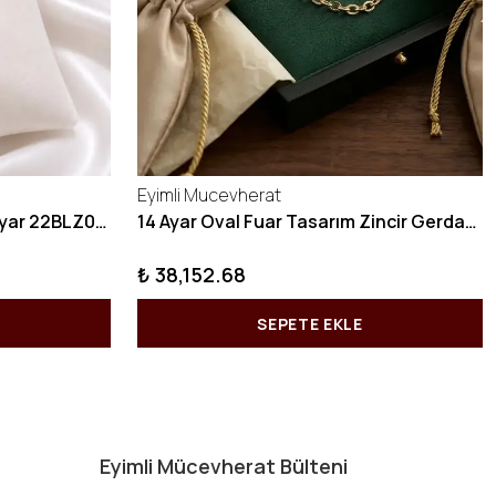
Eyimli Mucevherat
10 GRAM Zikzak Bilezik 22 Ayar 22BLZ004
14 Ayar Oval Fuar Tasarım Zincir Gerdanlık KY1071
₺ 38,152.68
SEPETE EKLE
Eyimli Mücevherat Bülteni