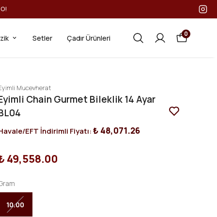
GO!
0
ezik
Setler
Çadır Ürünleri
Eyimli Mucevherat
Eyimli Chain Gurmet Bileklik 14 Ayar
BL04
₺ 48,071.26
Havale/EFT İndirimli Fiyatı:
₺ 49,558.00
Gram
10.00