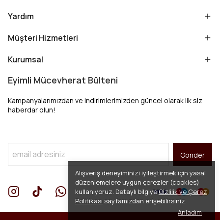
Yardım
Müşteri Hizmetleri
Kurumsal
Eyimli Mücevherat Bülteni
Kampanyalarımızdan ve indirimlerimizden güncel olarak ilk siz
haberdar olun!
Gönder
Alışveriş deneyiminizi iyileştirmek için yasal
düzenlemelere uygun çerezler (cookies)
kullanıyoruz. Detaylı bilgiye
Gizlilik ve Çerez
Politikası
sayfamızdan erişebilirsiniz.
Anladım