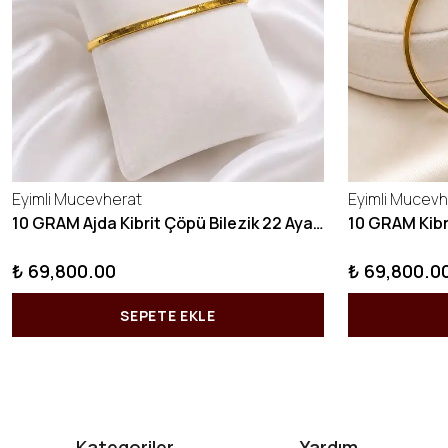
Eyimli Mucevherat
Eyimli Mucevh
10 GRAM Ajda Kibrit Çöpü Bilezik 22 Ayar 22BLZ003
₺ 69,800.00
₺ 69,800.0
SEPETE EKLE
Kategoriler
Yardım