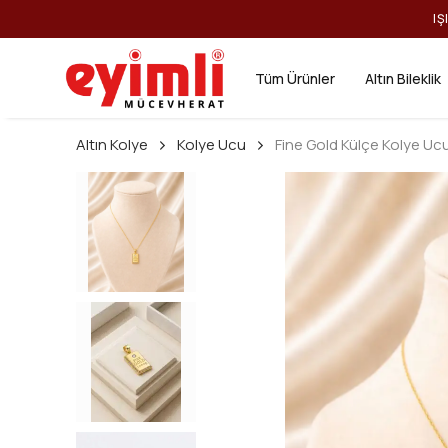
IŞ
Tüm Ürünler
Altın Bileklik
Altın Kolye
Kolye Ucu
Fine Gold Külçe Kolye Uc