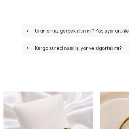
Ürünleriniz gerçek altın mı? Kaç ayar ürünl
Kargo süreci nasıl işliyor ve sigortalı mı?