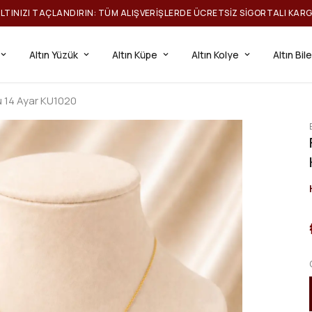
ILTINIZI TAÇLANDIRIN: TÜM ALIŞVERIŞLERDE ÜCRETSIZ SIGORTALI KAR
Altın Yüzük
Altın Küpe
Altın Kolye
Altın Bil
u 14 Ayar KU1020