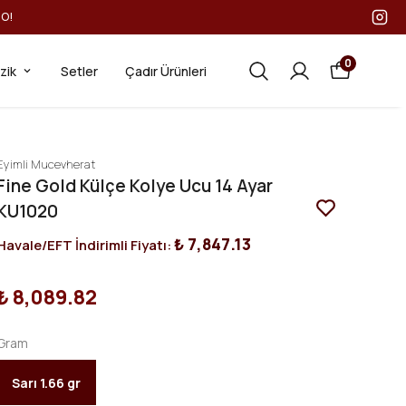
GO!
0
ezik
Setler
Çadır Ürünleri
Eyimli Mucevherat
Fine Gold Külçe Kolye Ucu 14 Ayar
KU1020
₺ 7,847.13
Havale/EFT İndirimli Fiyatı:
₺ 8,089.82
Gram
Sarı 1.66 gr