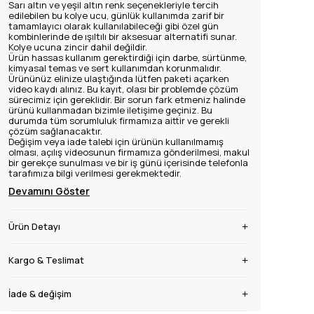
Sarı altın ve yeşil altın renk seçenekleriyle tercih
edilebilen bu kolye ucu, günlük kullanımda zarif bir
tamamlayıcı olarak kullanılabileceği gibi özel gün
kombinlerinde de ışıltılı bir aksesuar alternatifi sunar.
Kolye ucuna zincir dahil değildir.
Ürün hassas kullanım gerektirdiği için darbe, sürtünme,
kimyasal temas ve sert kullanımdan korunmalıdır.
Ürününüz elinize ulaştığında lütfen paketi açarken
video kaydı alınız. Bu kayıt, olası bir problemde çözüm
sürecimiz için gereklidir. Bir sorun fark etmeniz halinde
ürünü kullanmadan bizimle iletişime geçiniz. Bu
durumda tüm sorumluluk firmamıza aittir ve gerekli
çözüm sağlanacaktır.
Değişim veya iade talebi için ürünün kullanılmamış
olması, açılış videosunun firmamıza gönderilmesi, makul
bir gerekçe sunulması ve bir iş günü içerisinde telefonla
tarafımıza bilgi verilmesi gerekmektedir.
Devamını Göster
Ürün Detayı
Kargo & Teslimat
İade & değişim