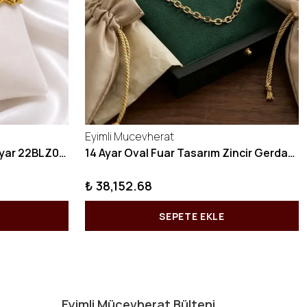
Eyimli Mucevherat
10 GRAM Zikzak Bilezik 22 Ayar 22BLZ004
14 Ayar Oval Fuar Tasarım Zincir Gerdanlık KY1071
₺ 38,152.68
SEPETE EKLE
Eyimli Mücevherat Bülteni