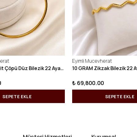
erat
Eyimli Mucevherat
10 GRAM Kibrit Çöpü Düz Bilezik 22 Ayar 22BLZ001
0
₺ 69,800.00
SEPETE EKLE
SEPETE EKLE
Müşteri Hizmetleri
Kurumsal