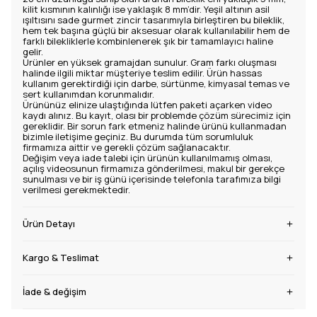
kilit kısmının kalınlığı ise yaklaşık 8 mm’dir. Yeşil altının asil
ışıltısını sade gurmet zincir tasarımıyla birleştiren bu bileklik,
hem tek başına güçlü bir aksesuar olarak kullanılabilir hem de
farklı bilekliklerle kombinlenerek şık bir tamamlayıcı haline
gelir.
Ürünler en yüksek gramajdan sunulur. Gram farkı oluşması
halinde ilgili miktar müşteriye teslim edilir. Ürün hassas
kullanım gerektirdiği için darbe, sürtünme, kimyasal temas ve
sert kullanımdan korunmalıdır.
Ürününüz elinize ulaştığında lütfen paketi açarken video
kaydı alınız. Bu kayıt, olası bir problemde çözüm sürecimiz için
gereklidir. Bir sorun fark etmeniz halinde ürünü kullanmadan
bizimle iletişime geçiniz. Bu durumda tüm sorumluluk
firmamıza aittir ve gerekli çözüm sağlanacaktır.
Değişim veya iade talebi için ürünün kullanılmamış olması,
açılış videosunun firmamıza gönderilmesi, makul bir gerekçe
sunulması ve bir iş günü içerisinde telefonla tarafımıza bilgi
verilmesi gerekmektedir.
Ürün Detayı
Kargo & Teslimat
İade & değişim