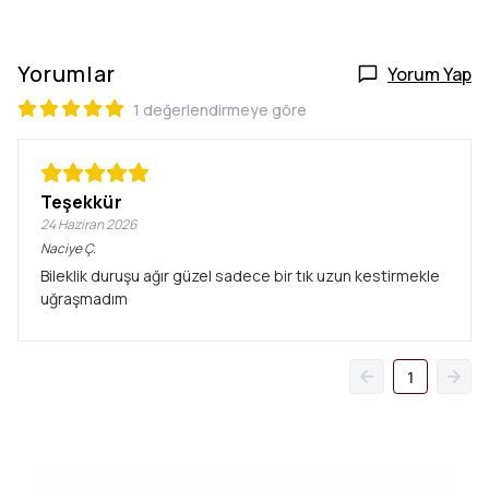
Yorumlar
Yorum Yap
1 değerlendirmeye göre
Teşekkür
24 Haziran 2026
Naciye
Ç.
Bileklik duruşu ağır güzel sadece bir tık uzun kestirmekle
uğraşmadım
1