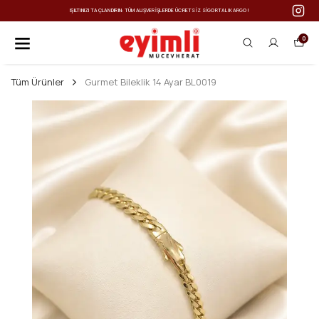
IŞILTINIZI TAÇLANDIRIN: TÜM ALIŞVERIŞLERDE ÜCRETSIZ SIGORTALI KARGO!
0
Tüm Ürünler
Gurmet Bileklik 14 Ayar BL0019