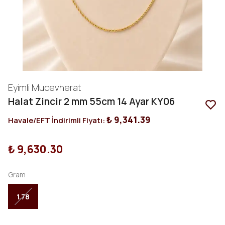
Eyimli Mucevherat
Halat Zincir 2 mm 55cm 14 Ayar KY06
₺ 9,341.39
Havale/EFT İndirimli Fiyatı:
₺ 9,630.30
Gram
1.78