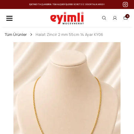
IŞILTINIZI TAÇLANDIRIN: TÜM ALIŞVERIŞLERDE ÜCRETSIZ SIGORTALI KARGO!
0
Tüm Ürünler
Halat Zincir 2 mm 55cm 14 Ayar KY06