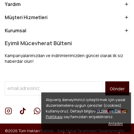
Yardım
Müşteri Hizmetleri
Kurumsal
Eyimli Mücevherat Bülteni
Kampanyalarımızdan ve indirimlerimizden güncel olarak ilk siz
haberdar olun!
Gönder
Alışveriş deneyiminizi iyileştirmek için yasal
düzenlemelere uygun çerezler (cookies)
kullanıyoruz. Detaylı bilgiye
Gizlilik ve Çerez
Politikası
sayfamızdan erişebilirsiniz.
Anladım
©2026 Tüm Hakları Saklıdır -
Balp Dijital
Tarafından Tasarlanmıştır