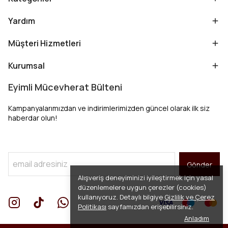
Yardım
Müşteri Hizmetleri
Kurumsal
Eyimli Mücevherat Bülteni
Kampanyalarımızdan ve indirimlerimizden güncel olarak ilk siz
haberdar olun!
Gönder
Alışveriş deneyiminizi iyileştirmek için yasal
düzenlemelere uygun çerezler (cookies)
kullanıyoruz. Detaylı bilgiye
Gizlilik ve Çerez
Politikası
sayfamızdan erişebilirsiniz.
Anladım