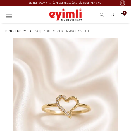
IŞILTINIZI TAÇLANDIRIN: TÜM ALIŞVERIŞLERDE ÜCRETSIZ SIGORTALI KARGO!
0
Tüm Ürünler
Kalp Zarif Yüzük 14 Ayar YK1011