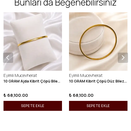
Bunları da Beğenebilirsiniz
Eyimli Mucevherat
Eyimli Mucevherat
10 GRAM Ajda Kibrit Çöpü Bilezik 22 Ayar 22BLZ003
10 GRAM Kibrit Çöpü Düz Bilezik 22 Ayar 22BLZ001
₺ 68,100.00
₺ 68,100.00
SEPETE EKLE
SEPETE EKLE