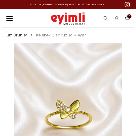
IŞILTINIZI TAÇLANDIRIN: TÜM ALIŞVERIŞLERDE ÜCRETSIZ SIGORTALI KARGO!
0
Tüm Ürünler
Kelebek Çıtır Yüzük 14 Ayar