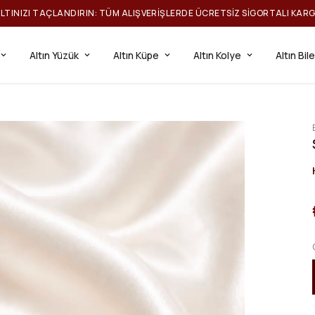
ILTINIZI TAÇLANDIRIN: TÜM ALIŞVERIŞLERDE ÜCRETSIZ SIGORTALI KAR
Altın Yüzük
Altın Küpe
Altın Kolye
Altın Bil