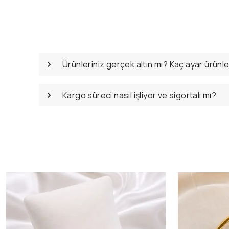
Ürünleriniz gerçek altın mı? Kaç ayar ürünl
Kargo süreci nasıl işliyor ve sigortalı mı?