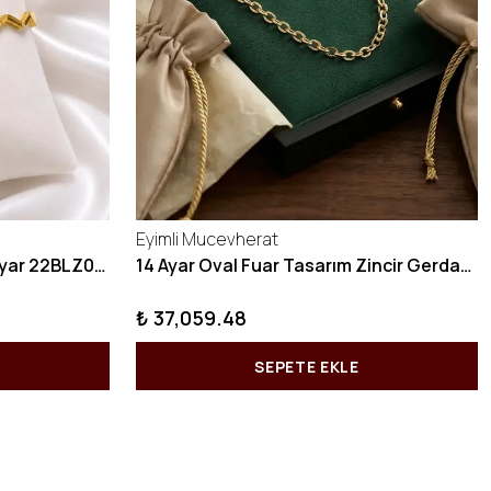
Eyimli Mucevherat
10 GRAM Zikzak Bilezik 22 Ayar 22BLZ004
14 Ayar Oval Fuar Tasarım Zincir Gerdanlık KY1071
₺ 37,059.48
SEPETE EKLE