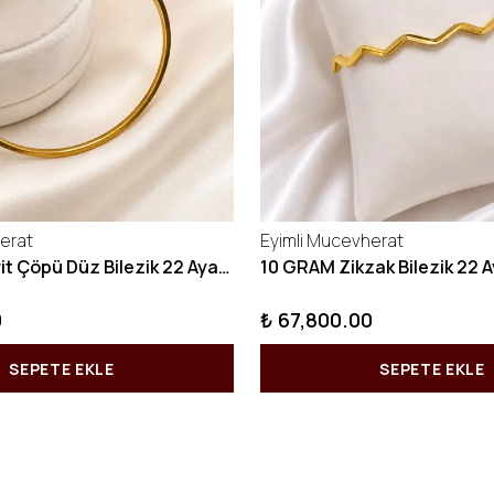
erat
Eyimli Mucevherat
10 GRAM Kibrit Çöpü Düz Bilezik 22 Ayar 22BLZ001
0
₺ 67,800.00
SEPETE EKLE
SEPETE EKLE