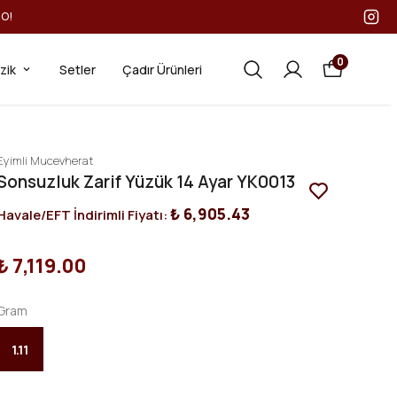
GO!
0
ezik
Setler
Çadır Ürünleri
Eyimli Mucevherat
Sonsuzluk Zarif Yüzük 14 Ayar YK0013
₺ 6,905.43
Havale/EFT İndirimli Fiyatı:
₺ 7,119.00
Gram
1.11