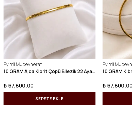
Eyimli Mucevherat
Eyimli Mucevh
10 GRAM Ajda Kibrit Çöpü Bilezik 22 Ayar 22BLZ003
₺ 67,800.00
₺ 67,800.0
SEPETE EKLE