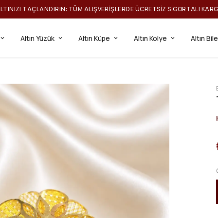
ILTINIZI TAÇLANDIRIN: TÜM ALIŞVERIŞLERDE ÜCRETSIZ SIGORTALI KAR
Altın Yüzük
Altın Küpe
Altın Kolye
Altın Bil