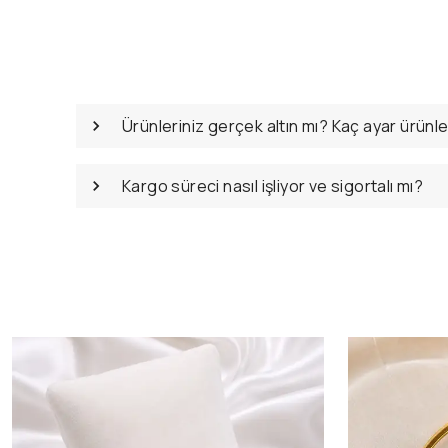
Ürünleriniz gerçek altın mı? Kaç ayar ürünl
Kargo süreci nasıl işliyor ve sigortalı mı?