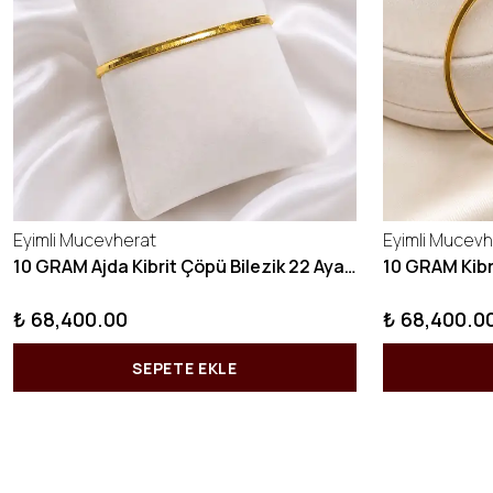
Eyimli Mucevherat
Eyimli Mucevh
10 GRAM Ajda Kibrit Çöpü Bilezik 22 Ayar 22BLZ003
₺ 68,400.00
₺ 68,400.0
SEPETE EKLE