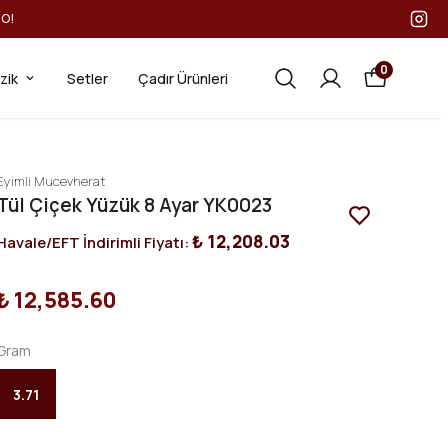
GO!
0
ezik
Setler
Çadır Ürünleri
Eyimli Mucevherat
Tül Çiçek Yüzük 8 Ayar YK0023
₺ 12,208.03
Havale/EFT İndirimli Fiyatı:
₺ 12,585.60
Gram
3.71