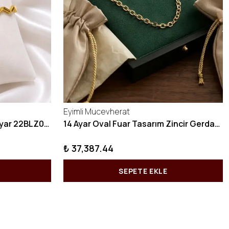
Eyimli Mucevherat
10 GRAM Zikzak Bilezik 22 Ayar 22BLZ004
14 Ayar Oval Fuar Tasarım Zincir Gerdanlık KY1071
₺ 37,387.44
SEPETE EKLE