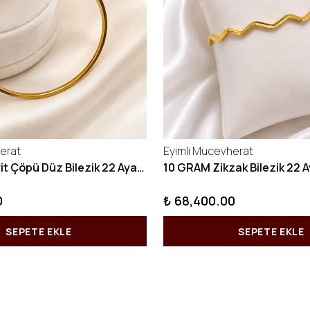
erat
Eyimli Mucevherat
10 GRAM Kibrit Çöpü Düz Bilezik 22 Ayar 22BLZ001
0
₺ 68,400.00
SEPETE EKLE
SEPETE EKLE