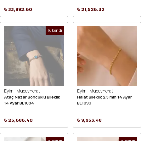
₺ 33,992.60
₺ 21,526.32
Tükendi
Eyimli Mucevherat
Eyimli Mucevherat
Ataç Nazar Boncuklu Bileklik
Halat Bileklik 2.5 mm 14 Ayar
14 Ayar BL1094
BL1093
₺ 25,686.40
₺ 9,953.48