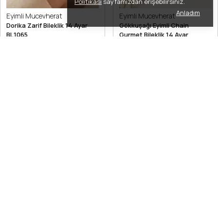
Politikası
sayfamızdan erişebilirsiniz.
Anladım
Eyimli Mucevherat
Eyimli Mucevherat
Dorika Zarif Bileklik 14 Ayar
Gökkuşağı Eyimli Chain
BL1065
Gurmet Bileklik 14 Ayar
BL1064
₺ 8,725.00
₺ 45,370.00
Tükendi
Eyimli Mucevherat
Eyimli Mucevherat
Dorika Hasır Sarmal Örgü
Dorika Örgülü Şahmeran 14
Bileklik 14 Ayar BL1063
Ayar SH1007