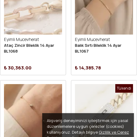
Eyimli Mucevherat
Eyimli Mucevherat
Ataç Zincir Bileklik 14 Ayar
Balık Sırtı Bileklik 14 Ayar
BL1068
BL1067
₺ 30,363.00
₺ 14,385.78
Tükendi
Alışveriş deneyiminizi iyileştirmek için yasal
düzenlemelere uygun çerezler (cookies)
kullanıyoruz. Detaylı bilgiye
Gizlilik ve Çerez