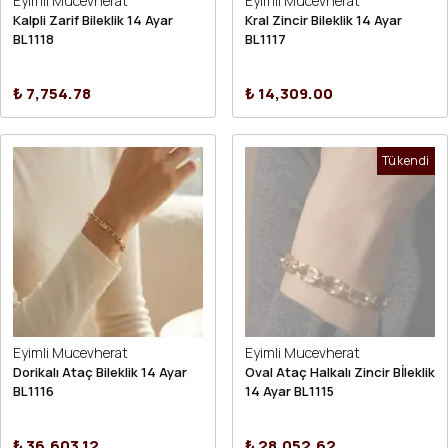
Eyimli Mucevherat
Eyimli Mucevherat
Kalpli Zarif Bileklik 14 Ayar
Kral Zincir Bileklik 14 Ayar
BL1118
BL1117
₺ 7,754.78
₺ 14,309.00
Tükendi
Eyimli Mucevherat
Eyimli Mucevherat
Dorikalı Ataç Bileklik 14 Ayar
Oval Ataç Halkalı Zincir Bİleklik
BL1116
14 Ayar BL1115
₺ 36,603.12
₺ 28,052.62