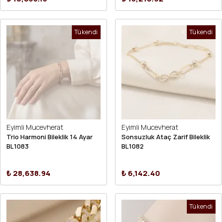
Tükendi
Tükendi
Eyimli Mucevherat
Eyimli Mucevherat
Trio Harmoni Bileklik 14 Ayar
Sonsuzluk Ataç Zarif Bileklik
BL1083
BL1082
₺ 28,638.94
₺ 6,142.40
Tükendi