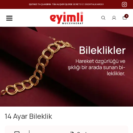
IŞILTINIZI TAÇLANDIRIN: TÜM ALIŞVERIŞLERDE ÜCRETSIZ SIGORTALI KARGO!
0
14 Ayar Bileklik