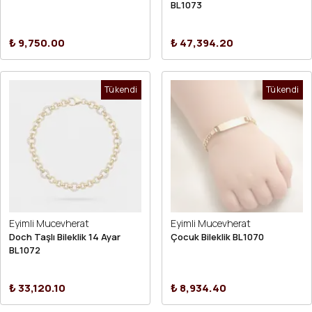
BL1073
₺ 9,750.00
₺ 47,394.20
Tükendi
Tükendi
Eyimli Mucevherat
Eyimli Mucevherat
Doch Taşlı Bileklik 14 Ayar
Çocuk Bileklik BL1070
BL1072
₺ 33,120.10
₺ 8,934.40