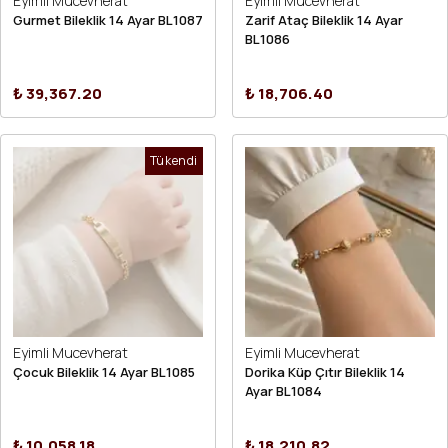
Eyimli Mucevherat
Eyimli Mucevherat
Gurmet Bileklik 14 Ayar BL1087
Zarif Ataç Bileklik 14 Ayar
BL1086
₺ 39,367.20
₺ 18,706.40
Tükendi
Eyimli Mucevherat
Eyimli Mucevherat
Çocuk Bileklik 14 Ayar BL1085
Dorika Küp Çıtır Bileklik 14
Ayar BL1084
₺ 10,058.18
₺ 18,210.82