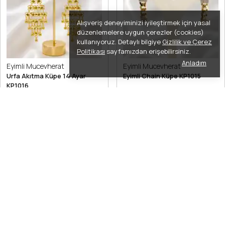
Alışveriş deneyiminizi iyileştirmek için yasal
düzenlemelere uygun çerezler (cookies)
kullanıyoruz. Detaylı bilgiye
Gizlilik ve Çerez
Politikası
sayfamızdan erişebilirsiniz.
Anladım
Eyimli Mucevherat
Eyimli Mucevherat
Urfa Akıtma Küpe 14 Ayar
Eyimli Chain Küpe KP1015
KP1016
₺ 25,118.88
₺ 18,644.80