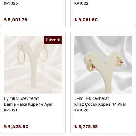
KP1023
KP1022
₺ 5,001.76
₺ 9,081.60
Tükendi
Eyimli Mucevherat
Eyimli Mucevherat
Damla Halka Küpe 14 Ayar
Kiraz Çocuk Küpesi 14 Ayar
KP1021
KP1020
₺ 9,425.60
₺ 8,778.88