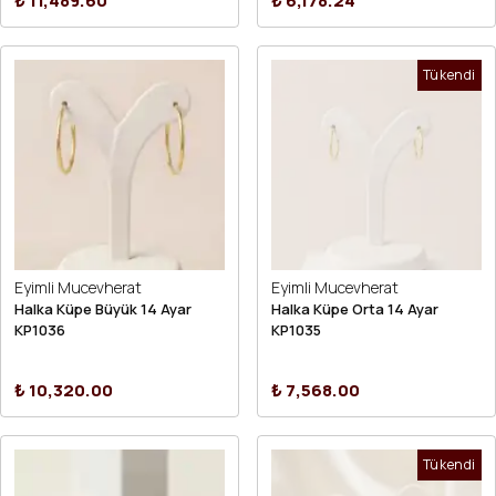
₺ 11,489.60
₺ 6,178.24
Tükendi
Eyimli Mucevherat
Eyimli Mucevherat
Halka Küpe Büyük 14 Ayar
Halka Küpe Orta 14 Ayar
KP1036
KP1035
₺ 10,320.00
₺ 7,568.00
Tükendi