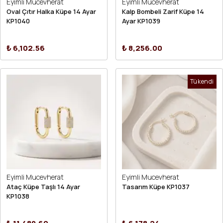
Eyimli Mucevherat
Eyimli Mucevherat
Oval Çıtır Halka Küpe 14 Ayar
Kalp Bombeli Zarif Küpe 14
KP1040
Ayar KP1039
₺ 6,102.56
₺ 8,256.00
Tükendi
Eyimli Mucevherat
Eyimli Mucevherat
Ataç Küpe Taşlı 14 Ayar
Tasarım Küpe KP1037
KP1038