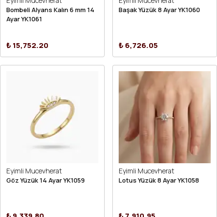
Eyimli Mucevherat
Eyimli Mucevherat
Bombeli Alyans Kalın 6 mm 14
Başak Yüzük 8 Ayar YK1060
Ayar YK1061
₺ 15,752.20
₺ 6,726.05
Eyimli Mucevherat
Eyimli Mucevherat
Göz Yüzük 14 Ayar YK1059
Lotus Yüzük 8 Ayar YK1058
₺ 9,339.80
₺ 7,910.95