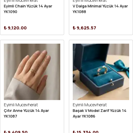
Eyimli Mucevherat
Eyimli Mucevherat
Eyimli Chain Yüzük 14 Ayar
V Dalga Minimal Yüzük 14 Ayar
YK1090
YK1088
₺ 9,120.00
₺ 9,625.57
Eyimli Mucevherat
Eyimli Mucevherat
Çıtır Anne Yüzük 14 Ayar
Başak V Model Zarif Yüzük 14
YK1087
Ayar YK1086
₺ 9,409.50
₺ 15,334.00