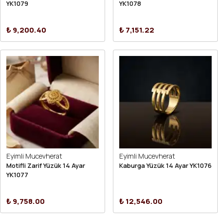
YK1079
YK1078
₺ 9,200.40
₺ 7,151.22
Eyimli Mucevherat
Eyimli Mucevherat
Motifli Zarif Yüzük 14 Ayar
Kaburga Yüzük 14 Ayar YK1076
YK1077
₺ 9,758.00
₺ 12,546.00