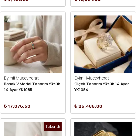
Eyimli Mucevherat
Eyimli Mucevherat
Başak V Model Tasarım Yüzük
Çiçek Tasarım Yüzük 14 Ayar
14 Ayar YK1085
YK1084
₺ 17,076.50
₺ 26,486.00
Tükendi