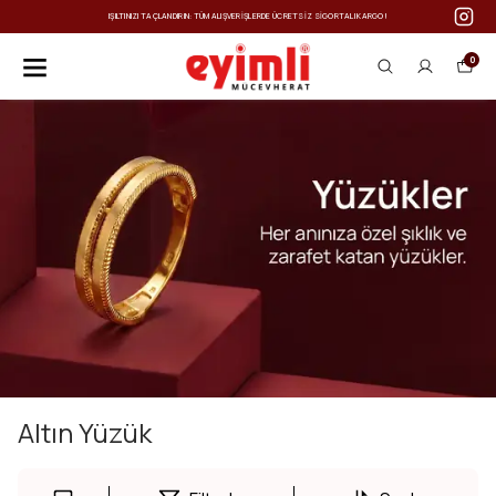
IŞILTINIZI TAÇLANDIRIN: TÜM ALIŞVERIŞLERDE ÜCRETSIZ SIGORTALI KARGO!
0
Altın Yüzük