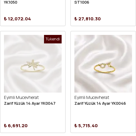
YK1050
ST1006
₺ 12,072.04
₺ 27,810.30
Tükendi
Eyimli Mucevherat
Eyimli Mucevherat
Zarif Yüzük 14 Ayar YK0047
Zarif Yüzük 14 Ayar YK0046
₺ 6,691.20
₺ 5,715.40