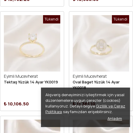
Tükendi
Tükendi
Eyimli Mucevherat
Eyimli Mucevherat
Tektaş Yüzük 14 Ayar YK0019
Oval Baget Yüzük 14 Ayar
YK0018
Alışveriş deneyiminizi iyileştirmek için yasal
düzenlemelere uygun çerezler (cookies)
₺ 10,106.50
₺ 11,361.10
kullanıyoruz. Detaylı bilgiye
Gizlilik ve Çerez
Politikası
sayfamızdan erişebilirsiniz.
Anladım