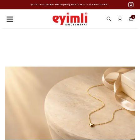
IŞILTINIZI TAÇLANDIRIN: TÜM ALIŞVERIŞLERDE ÜCRETSIZ SIGORTALI KARGO!
0