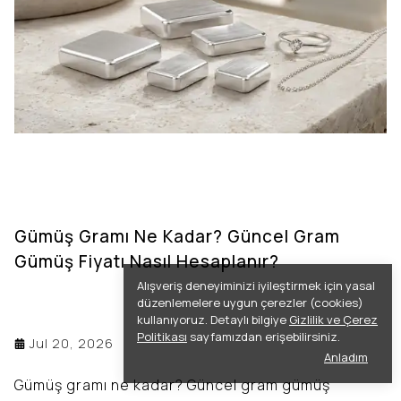
Gümüş Gramı Ne Kadar? Güncel Gram
Gümüş Fiyatı Nasıl Hesaplanır?
Alışveriş deneyiminizi iyileştirmek için yasal
düzenlemelere uygun çerezler (cookies)
kullanıyoruz. Detaylı bilgiye
Gizlilik ve Çerez
Politikası
sayfamızdan erişebilirsiniz.
Jul 20, 2026
Anladım
Gümüş gramı ne kadar? Güncel gram gümüş