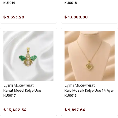
KU1019
KU0018
₺ 9,353.20
₺ 13,960.00
Eyimli Mucevherat
Eyimli Mucevherat
Kanat Model Kolye Ucu
Kalp Mozaik Kolye Ucu 14 Ayar
KU0017
KU0015
₺ 13,422.54
₺ 9,897.64