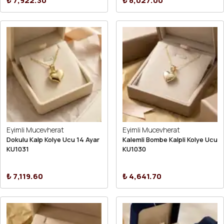
₺ 7,922.30
₺ 8,027.00
Eyimli Mucevherat
Eyimli Mucevherat
Dokulu Kalp Kolye Ucu 14 Ayar
Kalemli Bombe Kalpli Kolye Ucu
KU1031
KU1030
₺ 7,119.60
₺ 4,641.70