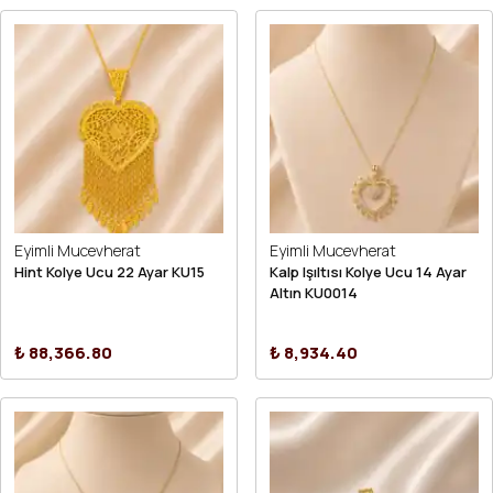
Eyimli Mucevherat
Eyimli Mucevherat
Hint Kolye Ucu 22 Ayar KU15
Kalp Işıltısı Kolye Ucu 14 Ayar
Altın KU0014
₺ 88,366.80
₺ 8,934.40