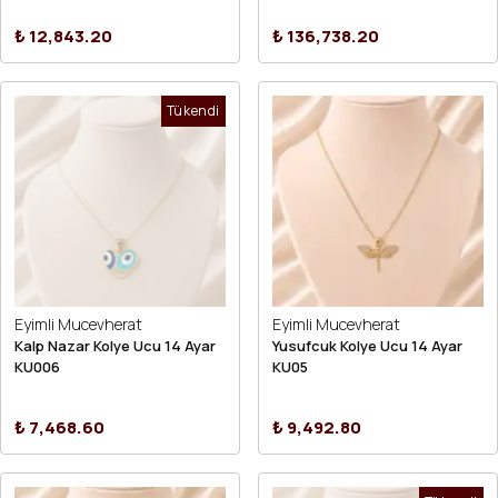
₺ 12,843.20
₺ 136,738.20
Tükendi
Eyimli Mucevherat
Eyimli Mucevherat
Kalp Nazar Kolye Ucu 14 Ayar
Yusufcuk Kolye Ucu 14 Ayar
KU006
KU05
₺ 7,468.60
₺ 9,492.80