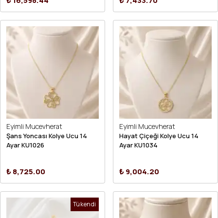
₺ 16,598.44
₺ 7,433.70
Eyimli Mucevherat
Eyimli Mucevherat
Şans Yoncası Kolye Ucu 14
Hayat Çiçeği Kolye Ucu 14
Ayar KU1026
Ayar KU1034
₺ 8,725.00
₺ 9,004.20
Tükendi