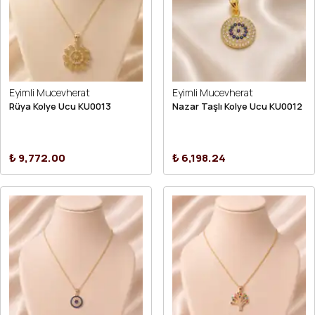
Eyimli Mucevherat
Eyimli Mucevherat
Rüya Kolye Ucu KU0013
Nazar Taşlı Kolye Ucu KU0012
₺ 9,772.00
₺ 6,198.24