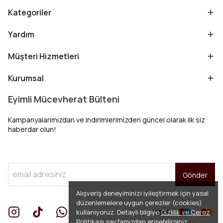
Kategoriler
Yardım
Müşteri Hizmetleri
Kurumsal
Eyimli Mücevherat Bülteni
Kampanyalarımızdan ve indirimlerimizden güncel olarak ilk siz
haberdar olun!
Gönder
Alışveriş deneyiminizi iyileştirmek için yasal
düzenlemelere uygun çerezler (cookies)
kullanıyoruz. Detaylı bilgiye
Gizlilik ve Çerez
Politikası
sayfamızdan erişebilirsiniz.