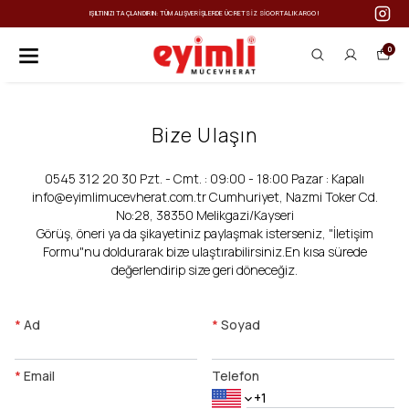
GORTALI KARGO!
IŞILTINIZI TAÇLANDIRIN: TÜM ALIŞVERIŞLERDE ÜCRETSIZ SI
0
Bize Ulaşın
0545 312 20 30 Pzt. - Cmt. : 09:00 - 18:00 Pazar : Kapalı
info@eyimlimucevherat.com.tr
Cumhuriyet, Nazmi Toker Cd.
No:28, 38350 Melikgazi/Kayseri
Görüş, öneri ya da şikayetiniz paylaşmak isterseniz, "İletişim
Formu"nu doldurarak bize ulaştırabilirsiniz.En kısa sürede
değerlendirip size geri döneceğiz.
*
Ad
*
Soyad
*
Email
Telefon