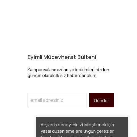
Eyimli Mücevherat Bülteni
Kampanyalarımızdan ve indirimlerimizden
güncel olarak ilk siz haberdar olun!
Gönder
Alışveriş deneyiminizi iyileştirmek için
yasal düzenlemelere uygun çerezler