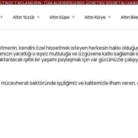
ILTINIZI TAÇLANDIRIN: TÜM ALIŞVERIŞLERDE ÜCRETSIZ SIGORTALI KAR
Altın Yüzük
Altın Küpe
Altın Kolye
Altın Bil
issetmenin, kendini özel hissetmek isteyen herkesin hakkı olduğ
rımızın yarattığı o eşsiz mutluluğa ve özgüvene katkı sağlamak iç
aktarılacak ışıltılı bir yaşamı paylaşmak için var gücümüzle çalışı
ızla; mücevherat sektöründe işçiliğimiz ve kalitemizle ilham veren