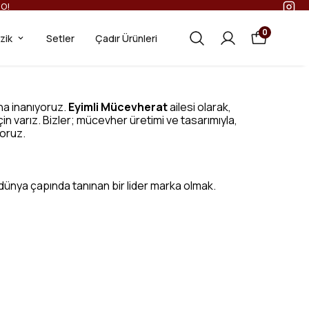
GO!
0
ezik
Setler
Çadır Ürünleri
una inanıyoruz.
Eyimli Mücevherat
ailesi olarak,
in varız. Bizler; mücevher üretimi ve tasarımıyla,
yoruz.
, dünya çapında tanınan bir lider marka olmak.