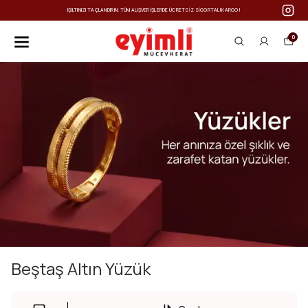
IŞILTINIZI TAÇLANDIRIN: TÜM ALIŞVERIŞLERDE ÜCRETSIZ SIGORTALI KARGO!
0
Beştaş Altın Yüzük