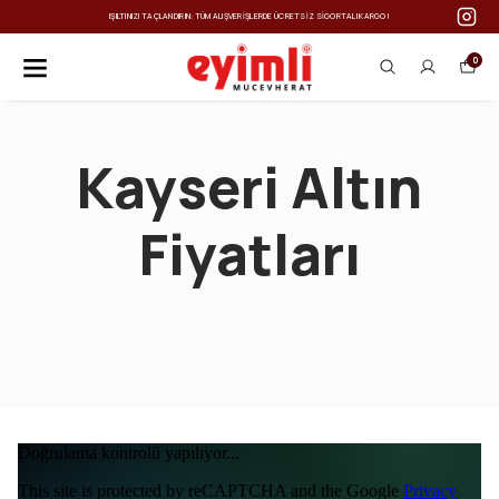
IŞILTINIZI TAÇLANDIRIN: TÜM ALIŞVERIŞLERDE ÜCRETSIZ SIGORTALI KARGO!
0
Kayseri Altın
Fiyatları