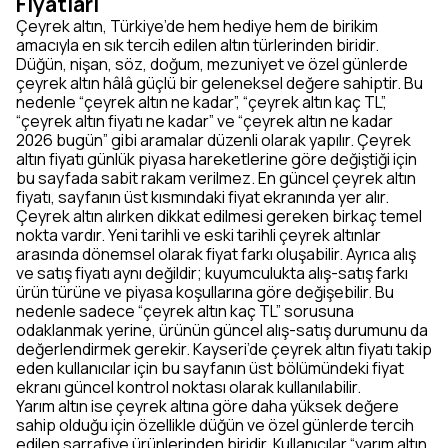
Fiyatları
Çeyrek altın, Türkiye’de hem hediye hem de birikim
amacıyla en sık tercih edilen altın türlerinden biridir.
Düğün, nişan, söz, doğum, mezuniyet ve özel günlerde
çeyrek altın hâlâ güçlü bir geleneksel değere sahiptir. Bu
nedenle “çeyrek altın ne kadar”, “çeyrek altın kaç TL”,
“çeyrek altın fiyatı ne kadar” ve “çeyrek altın ne kadar
2026 bugün” gibi aramalar düzenli olarak yapılır. Çeyrek
altın fiyatı günlük piyasa hareketlerine göre değiştiği için
bu sayfada sabit rakam verilmez. En güncel çeyrek altın
fiyatı, sayfanın üst kısmındaki fiyat ekranında yer alır.
Çeyrek altın alırken dikkat edilmesi gereken birkaç temel
nokta vardır. Yeni tarihli ve eski tarihli çeyrek altınlar
arasında dönemsel olarak fiyat farkı oluşabilir. Ayrıca alış
ve satış fiyatı aynı değildir; kuyumculukta alış-satış farkı
ürün türüne ve piyasa koşullarına göre değişebilir. Bu
nedenle sadece “çeyrek altın kaç TL” sorusuna
odaklanmak yerine, ürünün güncel alış-satış durumunu da
değerlendirmek gerekir. Kayseri’de çeyrek altın fiyatı takip
eden kullanıcılar için bu sayfanın üst bölümündeki fiyat
ekranı güncel kontrol noktası olarak kullanılabilir.
Yarım altın ise çeyrek altına göre daha yüksek değere
sahip olduğu için özellikle düğün ve özel günlerde tercih
edilen sarrafiye ürünlerinden biridir. Kullanıcılar “yarım altın