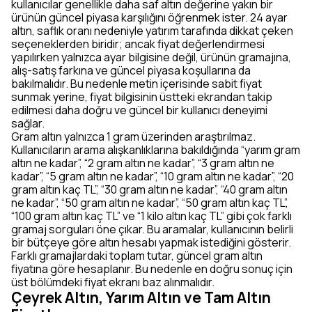
kullanıcılar genellikle daha saf altın değerine yakın bir
ürünün güncel piyasa karşılığını öğrenmek ister. 24 ayar
altın, saflık oranı nedeniyle yatırım tarafında dikkat çeken
seçeneklerden biridir; ancak fiyat değerlendirmesi
yapılırken yalnızca ayar bilgisine değil, ürünün gramajına,
alış-satış farkına ve güncel piyasa koşullarına da
bakılmalıdır. Bu nedenle metin içerisinde sabit fiyat
sunmak yerine, fiyat bilgisinin üstteki ekrandan takip
edilmesi daha doğru ve güncel bir kullanıcı deneyimi
sağlar.
Gram altın yalnızca 1 gram üzerinden araştırılmaz.
Kullanıcıların arama alışkanlıklarına bakıldığında “yarım gram
altın ne kadar”, “2 gram altın ne kadar”, “3 gram altın ne
kadar”, “5 gram altın ne kadar”, “10 gram altın ne kadar”, “20
gram altın kaç TL”, “30 gram altın ne kadar”, “40 gram altın
ne kadar”, “50 gram altın ne kadar”, “50 gram altın kaç TL”,
“100 gram altın kaç TL” ve “1 kilo altın kaç TL” gibi çok farklı
gramaj sorguları öne çıkar. Bu aramalar, kullanıcının belirli
bir bütçeye göre altın hesabı yapmak istediğini gösterir.
Farklı gramajlardaki toplam tutar, güncel gram altın
fiyatına göre hesaplanır. Bu nedenle en doğru sonuç için
üst bölümdeki fiyat ekranı baz alınmalıdır.
Çeyrek Altın, Yarım Altın ve Tam Altın