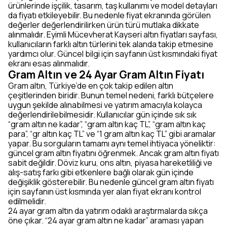
ürünlerinde işçilik, tasarım, taş kullanımı ve model detayları
da fiyatı etkileyebilir. Bu nedenle fiyat ekranında görülen
değerler değerlendirilirken ürün türü mutlaka dikkate
alınmalıdır. Eyimli Mücevherat Kayseri altın fiyatları sayfası,
kullanıcıların farklı altın türlerini tek alanda takip etmesine
yardımcı olur. Güncel bilgi için sayfanın üst kısmındaki fiyat
ekranı esas alınmalıdır.
Gram Altın ve 24 Ayar Gram Altın Fiyatı
Gram altın, Türkiye’de en çok takip edilen altın
çeşitlerinden biridir. Bunun temel nedeni, farklı bütçelere
uygun şekilde alınabilmesi ve yatırım amacıyla kolayca
değerlendirilebilmesidir. Kullanıcılar gün içinde sık sık
“gram altın ne kadar”, “gram altın kaç TL”, “gram altın kaç
para”, “gr altın kaç TL” ve “1 gram altın kaç TL” gibi aramalar
yapar. Bu sorguların tamamı aynı temel ihtiyaca yöneliktir:
güncel gram altın fiyatını öğrenmek. Ancak gram altın fiyatı
sabit değildir. Döviz kuru, ons altın, piyasa hareketliliği ve
alış-satış farkı gibi etkenlere bağlı olarak gün içinde
değişiklik gösterebilir. Bu nedenle güncel gram altın fiyatı
için sayfanın üst kısmında yer alan fiyat ekranı kontrol
edilmelidir.
24 ayar gram altın da yatırım odaklı araştırmalarda sıkça
öne çıkar. “24 ayar gram altın ne kadar” araması yapan