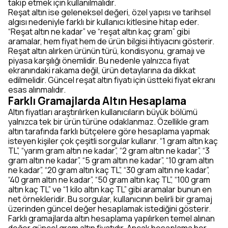
takip etmek için kullanılmalıdır.
Reşat altın ise geleneksel değeri, özel yapısı ve tarihsel
algısı nedeniyle farklı bir kullanıcı kitlesine hitap eder.
“Reşat altın ne kadar” ve “reşat altın kaç gram” gibi
aramalar, hem fiyat hem de ürün bilgisi ihtiyacını gösterir.
Reşat altın alırken ürünün türü, kondisyonu, gramajı ve
piyasa karşılığı önemlidir. Bu nedenle yalnızca fiyat
ekranındaki rakama değil, ürün detaylarına da dikkat
edilmelidir. Güncel reşat altın fiyatı için üstteki fiyat ekranı
esas alınmalıdır.
Farklı Gramajlarda Altın Hesaplama
Altın fiyatları araştırılırken kullanıcıların büyük bölümü
yalnızca tek bir ürün türüne odaklanmaz. Özellikle gram
altın tarafında farklı bütçelere göre hesaplama yapmak
isteyen kişiler çok çeşitli sorgular kullanır. “1 gram altın kaç
TL”, “yarım gram altın ne kadar”, “2 gram altın ne kadar”, “3
gram altın ne kadar”, “5 gram altın ne kadar”, “10 gram altın
ne kadar”, “20 gram altın kaç TL”, “30 gram altın ne kadar”,
“40 gram altın ne kadar”, “50 gram altın kaç TL”, “100 gram
altın kaç TL” ve “1 kilo altın kaç TL” gibi aramalar bunun en
net örnekleridir. Bu sorgular, kullanıcının belirli bir gramaj
üzerinden güncel değer hesaplamak istediğini gösterir.
Farklı gramajlarda altın hesaplama yapılırken temel alınan