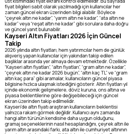
üst kısmındaki fiyat ekranı kontrol edilmelidir. Bu sayfada
fiyat bilgileri sabit olarak yazılmadığı için kullanıcılar her
zaman güncel ekran üzerinden bilgi alabilir. Böylece
“çeyrek altın ne kadar”, “yarım altın ne kadar”, “ata altın ne
kadar” veya “reşat altın ne kadar” gibi sorulara daha doğru
ve güncel yanıt bulunabilir.
Kayseri Altın Fiyatları 2026 İçin Güncel
Takip
2026 yılında altın fiyatları, hem yatırımcılar hem de günlük
alışveriş yapan kullanıcılar için yakından takip edilen
başlıklar arasında yer almaya devam etmektedir. Özellikle
“Kayseri altın fiyatları”, “altın fiyatları”, “gram altın ne kadar”,
“çeyrek altın ne kadar 2026 bugün”, “altın kaç TL” ve “gram
altın kaç para” gibi aramalar, kullanıcıların güncel piyasa
bilgisine hızlıca ulaşmak istediğini gösterir. Altın fiyatları yıl
içinde ekonomik gelişmelere, döviz kuruna, ons altına ve
piyasa beklentilerine göre değişebileceği için güncel
ekran üzerinden takip edilmelidir.
Kayseri’de altın fiyatı araştıran kullanıcıların beklentisi
yalnızca rakam görmek değildir. Kullanıcı aynı zamanda
hangi altın türünün kendisine daha uygun olduğunu,
gramaj seçeneklerinin nasıl hesaplandığını, çeyrek altın ile
yarım altın arasındaki farkı, ata altın ile cumhuriyet altınının