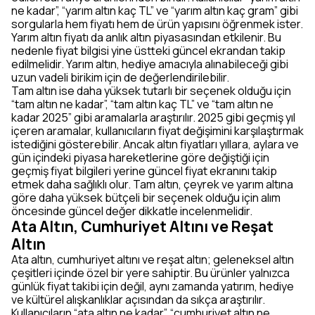
ne kadar”, “yarım altın kaç TL” ve “yarım altın kaç gram” gibi
sorgularla hem fiyatı hem de ürün yapısını öğrenmek ister.
Yarım altın fiyatı da anlık altın piyasasından etkilenir. Bu
nedenle fiyat bilgisi yine üstteki güncel ekrandan takip
edilmelidir. Yarım altın, hediye amacıyla alınabileceği gibi
uzun vadeli birikim için de değerlendirilebilir.
Tam altın ise daha yüksek tutarlı bir seçenek olduğu için
“tam altın ne kadar”, “tam altın kaç TL” ve “tam altın ne
kadar 2025” gibi aramalarla araştırılır. 2025 gibi geçmiş yıl
içeren aramalar, kullanıcıların fiyat değişimini karşılaştırmak
istediğini gösterebilir. Ancak altın fiyatları yıllara, aylara ve
gün içindeki piyasa hareketlerine göre değiştiği için
geçmiş fiyat bilgileri yerine güncel fiyat ekranını takip
etmek daha sağlıklı olur. Tam altın, çeyrek ve yarım altına
göre daha yüksek bütçeli bir seçenek olduğu için alım
öncesinde güncel değer dikkatle incelenmelidir.
Ata Altın, Cumhuriyet Altını ve Reşat
Altın
Ata altın, cumhuriyet altını ve reşat altın; geleneksel altın
çeşitleri içinde özel bir yere sahiptir. Bu ürünler yalnızca
günlük fiyat takibi için değil, aynı zamanda yatırım, hediye
ve kültürel alışkanlıklar açısından da sıkça araştırılır.
Kullanıcıların “ata altın ne kadar”, “cumhuriyet altın ne