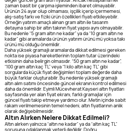
değer güncel gram altın fiyatıdır. Ancak hesaplama her
zaman basit bir çarpma işleminden ibaret olmayabilir.
Ürünün 24 ayar olup olmaması, işçilik içerip içermemesi,
alış-satış farkı ve fiziki ürün özellikleri fiyatı etkileyebilir.
Örneğin yatırım amaçlı alınan gram altın ile tasarım
detayına sahip bir altın takının fiyat yapısı aynı olmayabilir.
Bu nedenle “5 gram altın ne kadar” ya da “10 gram altın ne
kadar” gibi aramalarda ürünün yatırım ürünü mü yoksa takı
ürünü mü olduğu önemlidir.
Daha yüksek gramajlı aramalarda dikkat edilmesi gereken
nokta ise piyasa hareketlerinin toplam tutar üzerindeki
etkisinin daha belirgin olmasıdır. “50 gram altın ne kadar”,
“100 gram altın kaç TL” veya “1 kilo altın kaç TL” gibi
sorgularda küçük fiyat değişimleri toplam değerde daha
büyük farklar oluşturabilir. Bu nedenle yüksek gramajlı
altın alım satımı öncesinde güncel ekranın kontrol edilmesi
daha da önemlidir. Eyimli Mücevherat Kayseri altın fiyatları
sayfasında yer alan fiyat ekranı, farklı gramajlar için
güncel fiyatı takip etmeye yardımcı olur. Metin içinde sabit
rakam verilmemesinin temel nedeni, altın fiyatlarının anlık
olarak değişebilmesidir.
Altın Alırken Nelere Dikkat Edilmeli?
Altın alırken yalnızca “altın ne kadar” ya da “altın kaç TL”
sorusuna odaklanmak yeterli değildir. Doğru