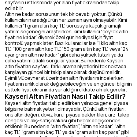
sayfanın üst kısmında yer alan fiyat ekranından takip
edilebilir.
Altın ne kadar sorusunun tek bir cevabı yoktur. Çünkü
kullanıcıların aradığı ürün her zaman aynı olmayabilir. Kimi
kullanıcı “1 gram altın kaç TL” sorusuyla küçük gramajlı
yatırım seçeneğini araştırırken, kimi kullanıcı “çeyrek altın
fiyatı ne kadar” diyerek özel gün hediyesi için fiyat
kontrolü yapmak ister. Bazı kullanıcılar ise “1 kilo altın kaç
TL”, “100 gram altın kaç TL”, “50 gram altın kaç TL” veya “24
ayar gram altın ne kadar” gibi daha yüksek tutarlı ya da
daha yatırım odaklı sorgular yapar. Bu nedenle Kayseri
altın fiyatları sayfası, farklı arama niyetlerini tek noktada
karşılayan güncel bir takip alanı olarak düşünülmelidir.
Eyimli Mücevherat üzerinden altın fiyatlarını incelerken,
fiyatların anlık olarak değişebileceğini ve en güncel bilginin
üstteki fiyat ekranında yer aldığını dikkate almak gerekir.
Kayseri Altın Fiyatları Nasıl Takip Edilir?
Kayseri altın fiyatları takip edilirken yalnızca genel piyasa
bilgisine bakmak yeterli olmayabilir. Çünkü altın fiyatları;
ons altın değeri, döviz kuru, piyasa beklentileri, arz-talep
dengesi ve alış-satış makası gibi birçok değişkenden
etkilenir. Bu nedenle “altın fiyatları”, “altın ne kadar”, “altın
kaç TL”, “gram altın kaç TL” ya da “gram altın kaç para” gibi