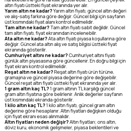
altın fiyatı üstteki fiyat ekranında yer alır.
Yarım altın ne kadar?
Yarım altın fiyatı, güncel altın değeri
ve alış-satış farkına göre değişir. Güncel bilgi için sayfanın
üst kısmındaki fiyat alanı kontrol edilmelidir.
Tam altın ne kadar?
Tam altın fiyatı sabit değildir. Güncel
tam altın fiyatı, fiyat ekranından incelenebilir.
Ata altın ne kadar?
Ata altın fiyatı piyasa koşullarına göre
değişir. Güncel ata altın alış ve satış bilgisi üstteki fiyat
ekranında gösterilir.
Cumhuriyet altını ne kadar?
Cumhuriyet altını fiyatı
günlük altın piyasasına göre güncellenir. En doğru bilgi için
fiyat ekranı kontrol edilmelidir.
Reşat altın ne kadar?
Reşat altın fiyatı ürün türüne,
gramajına ve güncel piyasa değerine göre değişebilir.
Güncel reşat altın fiyatı üstteki fiyat ekranında yer alır.
1 gram altın kaç TL?
1 gram altının TL karşılığı güncel
gram altın fiyatına göre belirlenir. Anlık değerler sayfanın
üst kısmındaki ekranda gösterilir.
1 kilo altın kaç TL?
1 kilo altın fiyatı, güncel gram altın
değerine göre hesaplanır. Altın fiyatları değişken olduğu
için fiyat ekranı esas alınmalıdır.
Altın fiyatları neden değişir?
Altın fiyatları; ons altın,
döviz kuru, ekonomik gelişmeler, piyasa beklentileri ve