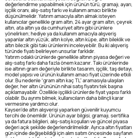
değerlendirme yapabilmek için ürünün türü, gramajı, ayarı,
işçilik oranı, alış-satış farkı ve kullanım amacı birlikte
düşünülmelidir. Yatırım amacıyla altın almak isteyen
kullanıcılar genellikle gram altın, 24 ayar gram altın, çeyrek
altın, ata altın ya da cumhuriyet altını gibi ürünlere
yönelirken; hediye ya da kullanım amacıyla alışveriş
yapanlar altın yüzük, altın kolye, altın küpe, altın bileklik ve
altın bilezik gibi takı ürünlerini inceleyebilir. Bu iki alışveriş
türünde fiyatı belirleyen unsurlar farklıdır.
Yatırım odaklı ürünlerde genellikle altının piyasa değeri ve
alış-satış farkı daha fazla önem kazanır. Takı ürünlerinde
ise altının gram değeriyle birlikte tasarım, işçilik, taş detayı,
model yapısı ve ürünün kullanım amacı fiyat üzerinde etkili
olur. Bu nedenle “gram altın kaç TL” aramasıyla ulaşılan
değer, her altın ürününün nihai satış fiyatını tek başına
açıklamayabilir. Özellikle işçilikli ürünlerde fiyat yapısı farklı
olabilir. Bu ayrımı bilmek, kullanıcıların daha bilinçli karar
vermesine yardımcı olur.
Kayseri’de altın alışverişi yaparken güvenilir kuyumcu
tercihi de önemlidir. Ürünün ayar bilgisi, gramajı, sertifika
ya da fatura bilgileri, alış-satış koşulları ve güncel piyasa
değeri açık şekilde değerlendirilmelidir. Ayrıca altın fiyatları
gün içinde değişebildiği için alım satım öncesinde sayfanın