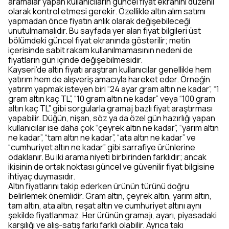
aramalar yapan kullanıcıların güncel fiyat ekranını düzenli
olarak kontrol etmesi gerekir. Özellikle altın alım satımı
yapmadan önce fiyatın anlık olarak değişebileceği
unutulmamalıdır. Bu sayfada yer alan fiyat bilgileri üst
bölümdeki güncel fiyat ekranında gösterilir; metin
içerisinde sabit rakam kullanılmamasının nedeni de
fiyatların gün içinde değişebilmesidir.
Kayseri’de altın fiyatı araştıran kullanıcılar genellikle hem
yatırım hem de alışveriş amacıyla hareket eder. Örneğin
yatırım yapmak isteyen biri “24 ayar gram altın ne kadar”, “1
gram altın kaç TL”, “10 gram altın ne kadar” veya “100 gram
altın kaç TL” gibi sorgularla gramaj bazlı fiyat araştırması
yapabilir. Düğün, nişan, söz ya da özel gün hazırlığı yapan
kullanıcılar ise daha çok “çeyrek altın ne kadar”, “yarım altın
ne kadar”, “tam altın ne kadar”, “ata altın ne kadar” ve
“cumhuriyet altın ne kadar” gibi sarrafiye ürünlerine
odaklanır. Bu iki arama niyeti birbirinden farklıdır; ancak
ikisinin de ortak noktası güncel ve güvenilir fiyat bilgisine
ihtiyaç duymasıdır.
Altın fiyatlarını takip ederken ürünün türünü doğru
belirlemek önemlidir. Gram altın, çeyrek altın, yarım altın,
tam altın, ata altın, reşat altın ve cumhuriyet altını aynı
şekilde fiyatlanmaz. Her ürünün gramajı, ayarı, piyasadaki
karşılığı ve alış-satış farkı farklı olabilir. Ayrıca takı