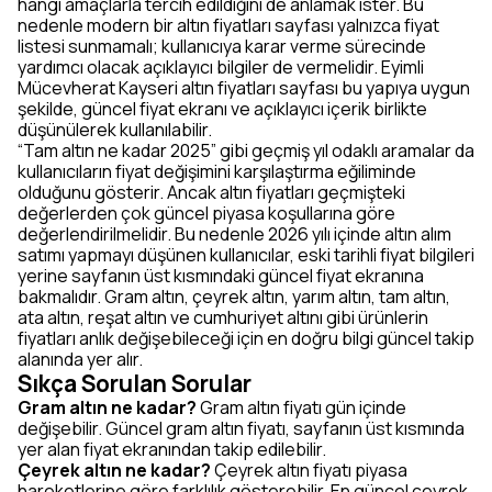
hangi amaçlarla tercih edildiğini de anlamak ister. Bu
nedenle modern bir altın fiyatları sayfası yalnızca fiyat
listesi sunmamalı; kullanıcıya karar verme sürecinde
yardımcı olacak açıklayıcı bilgiler de vermelidir. Eyimli
Mücevherat Kayseri altın fiyatları sayfası bu yapıya uygun
şekilde, güncel fiyat ekranı ve açıklayıcı içerik birlikte
düşünülerek kullanılabilir.
“Tam altın ne kadar 2025” gibi geçmiş yıl odaklı aramalar da
kullanıcıların fiyat değişimini karşılaştırma eğiliminde
olduğunu gösterir. Ancak altın fiyatları geçmişteki
değerlerden çok güncel piyasa koşullarına göre
değerlendirilmelidir. Bu nedenle 2026 yılı içinde altın alım
satımı yapmayı düşünen kullanıcılar, eski tarihli fiyat bilgileri
yerine sayfanın üst kısmındaki güncel fiyat ekranına
bakmalıdır. Gram altın, çeyrek altın, yarım altın, tam altın,
ata altın, reşat altın ve cumhuriyet altını gibi ürünlerin
fiyatları anlık değişebileceği için en doğru bilgi güncel takip
alanında yer alır.
Sıkça Sorulan Sorular
Gram altın ne kadar?
Gram altın fiyatı gün içinde
değişebilir. Güncel gram altın fiyatı, sayfanın üst kısmında
yer alan fiyat ekranından takip edilebilir.
Çeyrek altın ne kadar?
Çeyrek altın fiyatı piyasa
hareketlerine göre farklılık gösterebilir. En güncel çeyrek