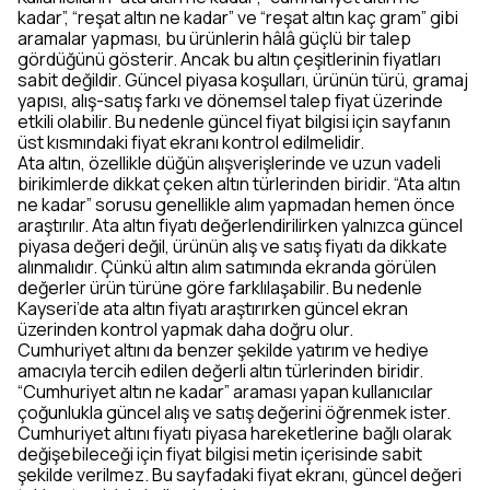
kadar”, “reşat altın ne kadar” ve “reşat altın kaç gram” gibi
aramalar yapması, bu ürünlerin hâlâ güçlü bir talep
gördüğünü gösterir. Ancak bu altın çeşitlerinin fiyatları
sabit değildir. Güncel piyasa koşulları, ürünün türü, gramaj
yapısı, alış-satış farkı ve dönemsel talep fiyat üzerinde
etkili olabilir. Bu nedenle güncel fiyat bilgisi için sayfanın
üst kısmındaki fiyat ekranı kontrol edilmelidir.
Ata altın, özellikle düğün alışverişlerinde ve uzun vadeli
birikimlerde dikkat çeken altın türlerinden biridir. “Ata altın
ne kadar” sorusu genellikle alım yapmadan hemen önce
araştırılır. Ata altın fiyatı değerlendirilirken yalnızca güncel
piyasa değeri değil, ürünün alış ve satış fiyatı da dikkate
alınmalıdır. Çünkü altın alım satımında ekranda görülen
değerler ürün türüne göre farklılaşabilir. Bu nedenle
Kayseri’de ata altın fiyatı araştırırken güncel ekran
üzerinden kontrol yapmak daha doğru olur.
Cumhuriyet altını da benzer şekilde yatırım ve hediye
amacıyla tercih edilen değerli altın türlerinden biridir.
“Cumhuriyet altın ne kadar” araması yapan kullanıcılar
çoğunlukla güncel alış ve satış değerini öğrenmek ister.
Cumhuriyet altını fiyatı piyasa hareketlerine bağlı olarak
değişebileceği için fiyat bilgisi metin içerisinde sabit
şekilde verilmez. Bu sayfadaki fiyat ekranı, güncel değeri