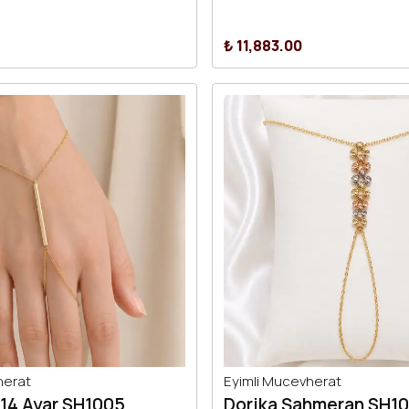
₺ 11,883.00
herat
Eyimli Mucevherat
14 Ayar SH1005
Dorika Şahmeran SH1