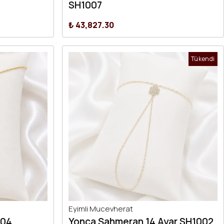
SH1007
₺ 43,827.30
Tükendi
Eyimli Mucevherat
004
Yonca Şahmeran 14 Ayar SH1002