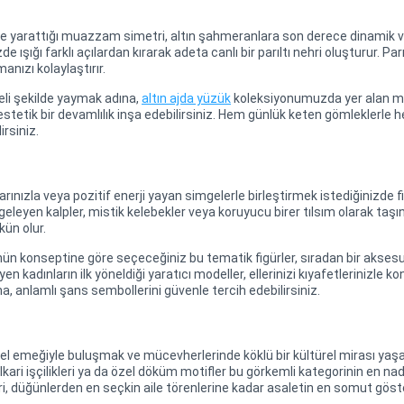
de yarattığı muazzam simetri, altın şahmeranlara son derece dinamik ve 
inizde ışığı farklı açılardan kırarak adeta canlı bir parıltı nehri oluşturu
anızı kolaylaştırır.
geli şekilde yaymak adına,
altın ajda yüzük
koleksiyonumuzda yer alan mini
etik bir devamlılık inşa edebilirsiniz. Hem günlük keten gömleklerle h
irsiniz.
nızla veya pozitif enerji yayan simgelerle birleştirmek istediğinizde fig
eleyen kalpler, mistik kelebekler veya koruyucu birer tılsım olarak taş
ün olur.
günün konseptine göre seçeceğiniz bu tematik figürler, sıradan bir akse
yen kadınların ilk yöneldiği yaratıcı modeller, ellerinizi kıyafetlerinizl
a, anlamlı şans sembollerini güvenle tercih edebilirsiniz.
 emeğiyle buluşmak ve mücevherlerinde köklü bir kültürel mirası yaşat
telkari işçilikleri ya da özel döküm motifler bu görkemli kategorinin en na
eri, düğünlerden en seçkin aile törenlerine kadar asaletin en somut göste