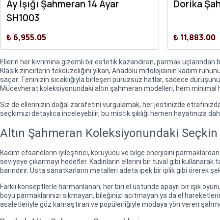
Ay Işığı Şahmeran 14 Ayar
Dorika Şa
SH1003
₺ 6,955.05
₺ 11,883.00
Ellerin her kıvrımına gizemli bir estetik kazandıran, parmak uçlarından
Klasik zincirlerin tekdüzeliğini yıkan, Anadolu mitolojisinin kadim ruhun
saçar. Teninizin sıcaklığıyla birleşen pürüzsüz hatlar, sadece duruşunuz
Mücevherat koleksiyonundaki altın şahmeran modelleri, hem minimal hem
Siz de ellerinizin doğal zarafetini vurgulamak, her jestinizde etrafını
seçkimizi detaylıca inceleyebilir, bu mistik şıklığı hemen hayatınıza dahil
Altın Şahmeran Koleksiyonundaki Seçkin
Kadim efsanelerin iyileştirici, koruyucu ve bilge enerjisini parmaklarda
seviyeye çıkarmayı hedefler. Kadınların ellerini bir tuval gibi kullanara
barındırır. Usta sanatkarların metalleri adeta ipek bir iplik gibi örerek ş
Farklı konseptlerle harmanlanan, her biri el üstünde apayrı bir ışık oyu
boyu parmaklarınızı sıkmayan, bileğinizi acıtmayan ya da el hareketler
asaletleriyle göz kamaştıran ve popülerliğiyle modaya yön veren şahmer