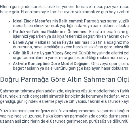
Ellerin gün içinde sürekli olarak bir yerlere temas etmesi, yazı yazma
haline gelir. El anatomisiyle tam bir uyum yakalamak ve gün boyu zah
İdeal Zincir Mesafesinin Belirlenmesi:
Parmağınızı saran yüzük k
mesafeleri elinizi yumruk yaptığınızda veya parmaklarınızı büktüğ
Potluk ve Takılma Risklerinin Önlenmesi:
El üstü mesafesine gör
işlerinizi yaparken ya da kıyafetlerinizi değiştirirken takının çev
Esnek Ayar Halkalarından Faydalanılması:
Satın alacağınız mod
durumuna, hava sıcaklığına veya hareket sıklığına göre takıyı diled
Günlük Rutine Uygun Yüzey Seçimi:
Günlük hayatında ellerini çok
örgü tasarımlarına yönelmesi günlük pratikliği maksimum seviye
Aktivite Konseptine Göre Model Değişimi:
Ofis veya spor gibi ha
baget taşların ya da el üstünü genişçe kaplayan hasır dokuların i
Doğru Parmağa Göre Altın Şahmeran Ölç
Şahmeran takmayı planladığınızda, alışılmış yüzük modellerinden farklı 
üstündeki zincir dengesini simetrik bir biçimde korumayı hedefler. Anca
genişliği, gün içindeki esneme payı ve cilt yapısı, takının el üstünde 
Yüzük kısmının parmağınızı çok fazla sıkıştırmaması ve parmak boğumu
yapınız ince ve uzunsa, halka kısmının parmağınızda dönüp durmasını e
uzanan asil zincirlerin de el üstünde gerilmeden, pürüzsüz ve dökümlü 