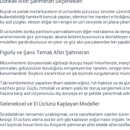
Dorikalı Altın Şahmeran Seçenekleri
Küçük ve parlak metal kürelerin el üstündeki pürüzsüz zincirler üzerin
kullanılabildiği hareketli boncuk yapıları, ellerinizi her hareket ettirdiğ
bu asil çizgiler, elinizin doğal ten rengini en üst seviyede ön plana çıkarm
El üstündeki dorika parıltısını parmaklarınızın diğer noktalarına da den
anatomisinde göz yormayan, aksine birbirini kusursuzca destekleyen est
modelleri gardırobunuzun en joker ve göz alıcı parçalarından biri yapabil
Figürlü ve Şans Temalı Altın Şahmeran
Mücevherlerin dünyasındaki ağırbaşlı duruşu hayat felsefenizle, inançları
yoncaları, gökyüzünün duruluğunu simgeleyen kar taneleri, sevgiyi simg
konumlandırılır. Böylece zarafetinizi en şık biçimde vurgulamanız mümk
Takı kombinlerinizi yaparken ilham alabileceğiniz, ruh halinize ya da 
vazifesi görür. Güçlü, mitolojik ve anlam yüklü bir duruş sergilemek iste
hayata karşı asil vizyonunuzu dış dünyaya en iyi şekilde yansıtmak adın
Geleneksel ve El Üstünü Kaplayan Modeller
Sıradanlıktan tamamen uzaklaşmak, usta sanatkarların saatler süren el
kesişir. El üstünü adeta asil bir zırh gibi kaplayan yoğun hasır örgüler, 
net biçimde hissettiren bu ihtişamlı şahmeran altın bileklik alternatifl