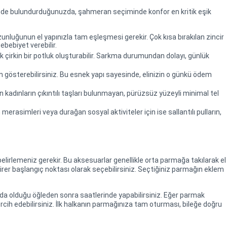
önünde bulundurduğunuzda, şahmeran seçiminde konfor en kritik eşik
zunluğunun el yapınızla tam eşleşmesi gerekir. Çok kısa bırakılan zincir
ebebiyet verebilir.
 çirkin bir potluk oluşturabilir. Sarkma durumundan dolayı, günlük
 gösterebilirsiniz. Bu esnek yapı sayesinde, elinizin o günkü ödem
en kadınların çıkıntılı taşları bulunmayan, pürüzsüz yüzeyli minimal tel
 merasimleri veya durağan sosyal aktiviteler için ise sallantılı pulların,
elirlemeniz gerekir. Bu aksesuarlar genellikle orta parmağa takılarak el
irer başlangıç noktası olarak seçebilirsiniz. Seçtiğiniz parmağın eklem
a olduğu öğleden sonra saatlerinde yapabilirsiniz. Eğer parmak
ih edebilirsiniz. İlk halkanın parmağınıza tam oturması, bileğe doğru