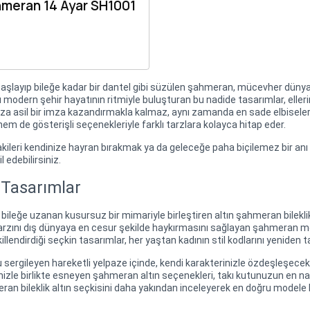
hmeran 14 Ayar SH1001
 başlayıp bileğe kadar bir dantel gibi süzülen şahmeran, mücevher dünyas
u modern şehir hayatının ritmiyle buluşturan bu nadide tasarımlar, ellerin
a asil bir imza kazandırmakla kalmaz, aynı zamanda en sade elbiseleriniz
 de gösterişli seçenekleriyle farklı tarzlara kolayca hitap eder.
zdakileri kendinize hayran bırakmak ya da geleceğe paha biçilemez bir a
 edebilirsiniz.
 Tasarımlar
n bileğe uzanan kusursuz bir mimariyle birleştiren altın şahmeran bilekl
k tarzını dış dünyaya en cesur şekilde haykırmasını sağlayan şahmeran mod
ekillendirdiği seçkin tasarımlar, her yaştan kadının stil kodlarını yeniden
nu sergileyen hareketli yelpaze içinde, kendi karakterinizle özdeşleşece
inizle birlikte esneyen şahmeran altın seçenekleri, takı kutunuzun en n
an bileklik altın seçkisini daha yakından inceleyerek en doğru modele b