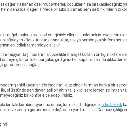
eri katlanan özel mücevherler, çocuklarınıza bırakabileceğiniz yadigar
 hem sanatsal değeri zirvede bir lüks sunmak hem de birikimlerinizi ko
kli doğal taşların cıvıl cıvıl enerjisiyle ellerini süslemek isteyenlerin 
arını süsleyen küçük turkuaz boncuklar, takıya bambaşka bir feminen cazib
rının en iddialı tamamlayıcısı olur.
ize taşıyan taşlı tasarımlar, özellikle manşet kolların bittiği noktalard
st düzeye çıkaran lüks parçalar, girdiğiniz her kapalı ortamda dikkatleri 
şli görünmenizi sağlar.
modern şehirli kadınlar için ince hatlı düz zincir formları harika bir seç
ile, el üstünde parıldayan asil bir altın tel şıklığı sergilemenize imkan 
meyeceğiniz bir konfor elde edebilirsiniz.
güçlü bir takı kombinasyonuna dönüştürmek istediğinizde,
altın bileklik
ka
asimetrik ve zengin görünmesine doğrudan yardımcı olur. Çabasız şıklığı 
çimi