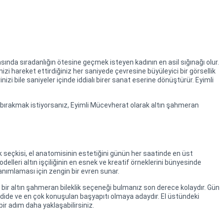
ında sıradanlığın ötesine geçmek isteyen kadının en asil sığınağı olur.
izi hareket ettirdiğiniz her saniyede çevresine büyüleyici bir görsellik
i bile saniyeler içinde iddialı birer sanat eserine dönüştürür. Eyimli
nı bırakmak istiyorsanız, Eyimli Mücevherat olarak altın şahmeran
ik seçkisi, el anatomisinin estetiğini günün her saatinde en üst
elleri altın işçiliğinin en esnek ve kreatif örneklerini bünyesinde
 tanımlaması için zengin bir evren sunar.
k bir altın şahmeran bileklik seçeneği bulmanız son derece kolaydır. Gün
adide ve en çok konuşulan başyapıtı olmaya adaydır. El üstündeki
ir adım daha yaklaşabilirsiniz.