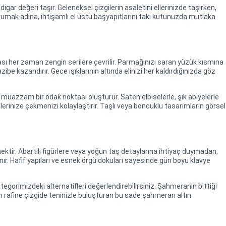
 değeri taşır. Geleneksel çizgilerin asaletini ellerinizde taşırken,
rumak adına, ihtişamlı el üstü başyapıtlarını takı kutunuzda mutlaka
rotası her zaman zengin serilere çevrilir. Parmağınızı saran yüzük kısmına
e kazandırır. Gece ışıklarının altında elinizi her kaldırdığınızda göz
a muazzam bir odak noktası oluşturur. Saten elbiselerle, şık abiyelerle
ellerinize çekmenizi kolaylaştırır. Taşlı veya boncuklu tasarımların görsel
enektir. Abartılı figürlere veya yoğun taş detaylarına ihtiyaç duymadan,
tanır. Hafif yapıları ve esnek örgü dokuları sayesinde gün boyu klavye
tegorimizdeki alternatifleri değerlendirebilirsiniz. Şahmeranın bittiği
en rafine çizgide teninizle buluşturan bu sade şahmeran altın