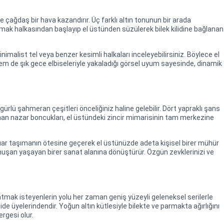
çağdaş bir hava kazandırır. Üç farklı altın tonunun bir arada
r. Parmak halkasından başlayıp el üstünden süzülerek bilek kilidine bağlanan
malist tel veya benzer kesimli halkaları inceleyebilirsiniz. Böylece el
em de şık gece elbiseleriyle yakaladığı görsel uyum sayesinde, dinamik
ürlü şahmeran çeşitleri önceliğiniz haline gelebilir. Dört yapraklı şans
ınan nazar boncukları, el üstündeki zincir mimarisinin tam merkezine
suar taşımanın ötesine geçerek el üstünüzde adeta kişisel birer mühür
e konuşan yaşayan birer sanat alanına dönüştürür. Özgün zevklerinizi ve
mak isteyenlerin yolu her zaman geniş yüzeyli geleneksel serilerle
dide üyelerindendir. Yoğun altın kütlesiyle bilekte ve parmakta ağırlığını
rgesi olur.