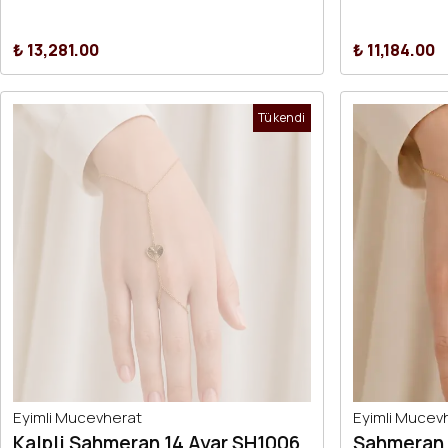
₺ 13,281.00
₺ 11,184.00
Tükendi
Eyimli Mucevherat
Eyimli Mucev
Kalpli Şahmeran 14 Ayar SH1006
Şahmeran 