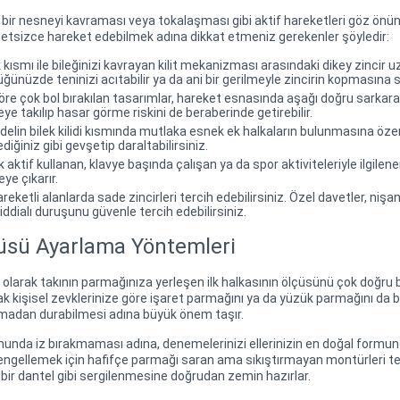
sı, bir nesneyi kavraması veya tokalaşması gibi aktif hareketleri göz 
metsizce hareket edebilmek adına dikkat etmeniz gerekenler şöyledir:
ısmı ile bileğinizi kavrayan kilit mekanizması arasındaki dikey zincir u
ünüzde teninizi acıtabilir ya da ani bir gerilmeyle zincirin kopmasına s
e çok bol bırakılan tasarımlar, hareket esnasında aşağı doğru sarkarak
reye takılıp hasar görme riskini de beraberinde getirebilir.
elin bilek kilidi kısmında mutlaka esnek ek halkaların bulunmasına özen
iğiniz gibi gevşetip daraltabilirsiniz.
 aktif kullanan, klavye başında çalışan ya da spor aktiviteleriyle ilgilen
ye çıkarır.
reketli alanlarda sade zincirleri tercih edebilirsiniz. Özel davetler, nişan
ddialı duruşunu güvenle tercih edebilirsiniz.
üsü Ayarlama Yöntemleri
olarak takının parmağınıza yerleşen ilk halkasının ölçüsünü çok doğru b
k kişisel zevklerinize göre işaret parmağını ya da yüzük parmağını da b
kaymadan durabilmesi adına büyük önem taşır.
nda iz bırakmaması adına, denemelerinizi ellerinizin en doğal formund
ngellemek için hafifçe parmağı saran ama sıkıştırmayan montürleri terc
bir dantel gibi sergilenmesine doğrudan zemin hazırlar.