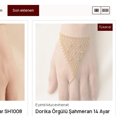
en
Son eklenen
Tükendi
Eyimli Mucevherat
ar SH1008
Dorika Örgülü Şahmeran 14 Ayar