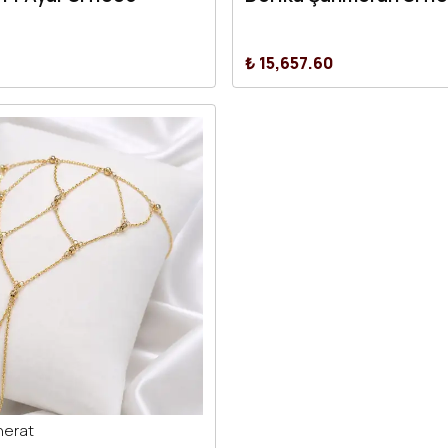
₺ 15,657.60
herat