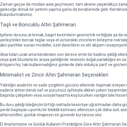
Zaman geçse de modası asla geçmeyen, tam aksine yaşandıkça zanaat değ
geleceğe dönük bir yatırım yapma şansı da beraberinde gelir. Kendinize
bulundurmalısınız.
Taşlı ve Boncuklu Altın Şahmeran
Işıltının dozunu artırmak, baget kesimlerin geometrik netliğiyle ya da ren
yerleştirilen berrak taşlar veya el üstündeki zincirlerin birleşme noktal
alıcı parıltılar sunan modeller, özel davetlerin ve elit akşam resepsiyonla
Abartıdan uzak ama kendinden son derece emin bir kadınsı şıklığı ellerin
veya ipek bluzlarla bir araya geldiğinde teninizin doğal parlaklığını en ü
ihtişamı hiç takı kullanmadığınız günlerde dahi oldukça zarif ve gösteri
Minimalist ve Zincir Altın Şahmeran Seçenekleri
Yalınlığın asaletini ve sade çizgilerin gücünü ellerinde taşımak isteyen 
sadece altının kendi saf ve pürüzsüz ışıltısıyla dikkat çeken tasarımları 
başında çalışırken veya sosyal hayatta koştururken varlığını bile hisset
Bu duru şıklığı bileğinizin bittiği noktada kesintiye uğratmadan daha 
yerde başlayan uyumlu bir bileklik katmanı, ellerinizin çok daha asil, 
alternatifleri, günlük imajınızın en güvenilir kurtarıcısı olur.
El Anatomisine ve Günlük Kullanım Pratikliğine Göre Altın Şahmeran Se