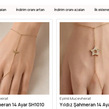
alan
İndirim oranı artan
İndirim oranı azalan
İlk eklen
herat
Eyimli Mucevherat
eran 14 Ayar SH1010
Yıldız Şahmeran 14 Ay