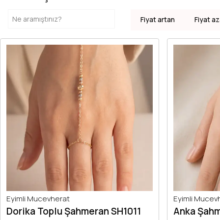
Fiyat artan
Fiyat az
Eyimli Mucevherat
Eyimli Mucev
Dorika Toplu Şahmeran SH1011
Anka Şahm