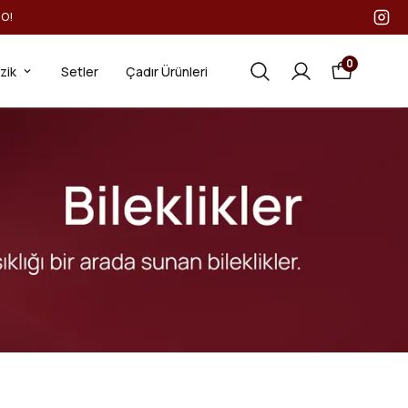
GO!
0
ezik
Setler
Çadır Ürünleri