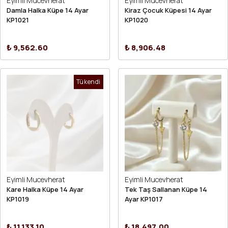
Eyimli Mucevherat
Eyimli Mucevherat
Damla Halka Küpe 14 Ayar
Kiraz Çocuk Küpesi 14 Ayar
KP1021
KP1020
₺ 9,562.60
₺ 8,906.48
Tükendi
Eyimli Mucevherat
Eyimli Mucevherat
Kare Halka Küpe 14 Ayar
Tek Taş Sallanan Küpe 14
KP1019
Ayar KP1017
₺ 11,133.10
₺ 18,497.00