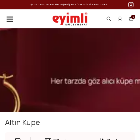
IŞILTINIZI TAÇLANDIRIN: TÜM ALIŞVERIŞLERDE ÜCRETSIZ SIGORTALI KARGO!
0
Altın Küpe