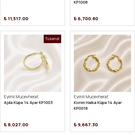
KP1008
₺ 11,517.00
₺ 6,700.80
Tükendi
Eyimli Mucevherat
Eyimli Mucevherat
Ajda Küpe 14 Ayar KP1003
Kıvrım Halka Küpe 14 Ayar
KP0018
₺ 8,027.00
₺ 9,667.30