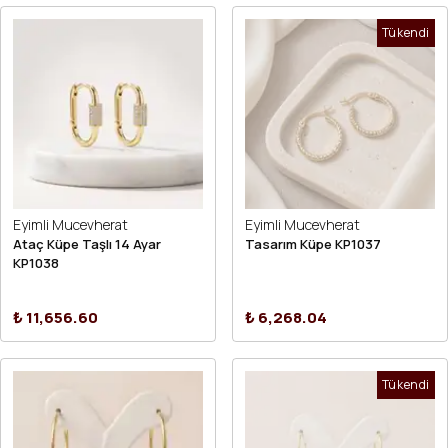
Tükendi
Eyimli Mucevherat
Eyimli Mucevherat
Ataç Küpe Taşlı 14 Ayar
Tasarım Küpe KP1037
KP1038
₺ 11,656.60
₺ 6,268.04
Tükendi