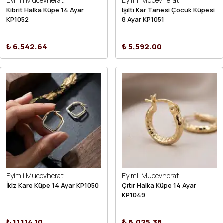
Eyimli Mucevherat
Eyimli Mucevherat
Kibrit Halka Küpe 14 Ayar
Işıltı Kar Tanesi Çocuk Küpesi
KP1052
8 Ayar KP1051
₺ 6,542.64
₺ 5,592.00
Eyimli Mucevherat
Eyimli Mucevherat
İkiz Kare Küpe 14 Ayar KP1050
Çıtır Halka Küpe 14 Ayar
KP1049
₺ 11,114.10
₺ 6,025.38