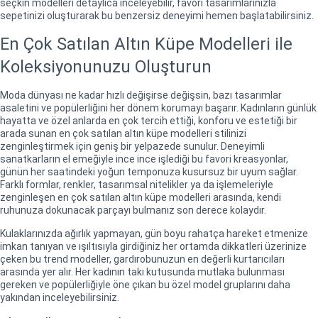
seçkin modelleri detaylıca inceleyebilir, favori tasarımlarınızla
sepetinizi oluşturarak bu benzersiz deneyimi hemen başlatabilirsiniz.
En Çok Satılan Altın Küpe Modelleri ile
Koleksiyonunuzu Oluşturun
Moda dünyası ne kadar hızlı değişirse değişsin, bazı tasarımlar
asaletini ve popülerliğini her dönem korumayı başarır. Kadınların günlük
hayatta ve özel anlarda en çok tercih ettiği, konforu ve estetiği bir
arada sunan en çok satılan altın küpe modelleri stilinizi
zenginleştirmek için geniş bir yelpazede sunulur. Deneyimli
sanatkarların el emeğiyle ince ince işlediği bu favori kreasyonlar,
günün her saatindeki yoğun temponuza kusursuz bir uyum sağlar.
Farklı formlar, renkler, tasarımsal nitelikler ya da işlemeleriyle
zenginleşen en çok satılan altın küpe modelleri arasında, kendi
ruhunuza dokunacak parçayı bulmanız son derece kolaydır.
Kulaklarınızda ağırlık yapmayan, gün boyu rahatça hareket etmenize
imkan tanıyan ve ışıltısıyla girdiğiniz her ortamda dikkatleri üzerinize
çeken bu trend modeller, gardırobunuzun en değerli kurtarıcıları
arasında yer alır. Her kadının takı kutusunda mutlaka bulunması
gereken ve popülerliğiyle öne çıkan bu özel model gruplarını daha
yakından inceleyebilirsiniz.