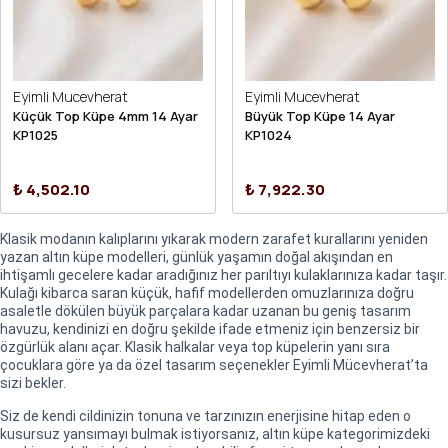
Eyimli Mucevherat
Eyimli Mucevherat
Küçük Top Küpe 4mm 14 Ayar
Büyük Top Küpe 14 Ayar
KP1025
KP1024
₺ 4,502.10
₺ 7,922.30
Klasik modanın kalıplarını yıkarak modern zarafet kurallarını yeniden
yazan altın küpe modelleri, günlük yaşamın doğal akışından en
ihtişamlı gecelere kadar aradığınız her parıltıyı kulaklarınıza kadar taşır.
Kulağı kibarca saran küçük, hafif modellerden omuzlarınıza doğru
asaletle dökülen büyük parçalara kadar uzanan bu geniş tasarım
havuzu, kendinizi en doğru şekilde ifade etmeniz için benzersiz bir
özgürlük alanı açar. Klasik halkalar veya top küpelerin yanı sıra
çocuklara göre ya da özel tasarım seçenekler Eyimli Mücevherat’ta
sizi bekler.
Siz de kendi cildinizin tonuna ve tarzınızın enerjisine hitap eden o
kusursuz yansımayı bulmak istiyorsanız, altın küpe kategorimizdeki