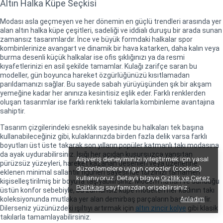
Altın Halka Küpe Seçkisi
Modası asla geçmeyen ve her dönemin en güçlü trendleri arasında yer
alan altın halka küpe çeşitleri, sadeliği ve iddialı duruşu bir arada sunan
zamansız tasarımlardır. İnce ve büyük formdaki halkalar spor
kombinlerinize avangart ve dinamik bir hava katarken, daha kalın veya
burma desenli küçük halkalar ise ofis şıklığınızı ya da resmi
kıyafetlerinizi en asil şekilde tamamlar. Kulağı zarifçe saran bu
modeller, gün boyunca hareket özgürlüğünüzü kısıtlamadan
parıldamanızı sağlar. Bu sayede sabah yürüyüşünden şık bir akşam
yemeğine kadar her anınıza kesintisiz eşlik eder. Farklı renklerden
oluşan tasarımlar ise farklı renkteki takılarla kombinleme avantajına
sahiptir.
Tasarım çizgilerindeki esneklik sayesinde bu halkaları tek başına
kullanabileceğiniz gibi, kulaklarınızda birden fazla delik varsa farklı
boyutları üst üste takarak son yılların popüler katmanlı takı modasına
da ayak uydurabilirsiniz. Işığı her açıdan kusursuzca yansıtan
Alışveriş deneyiminizi iyileştirmek için yasal
pürüzsüz yüzeyleri, hareket kazanan desenleri veya üzerlerine
düzenlemelere uygun çerezler (cookies)
eklenen minimal sallantılı figürleri sayesinde tarzınızı tamamen
kullanıyoruz. Detaylı bilgiye
Gizlilik ve Çerez
kişiselleştirilmiş bir boyuta taşıyabilirsiniz. Modern hatları ve sunduğu
Politikası
sayfamızdan erişebilirsiniz.
üstün konfor sebebiyle, bu zamansız küpe modelleri her kadının takı
Anladım
koleksiyonunda mutlaka yer alan demirbaş parçaların başında gelir.
Dilerseniz yüzünüzdeki ışıltıyı artırmak için
altın zincir kolye
gibi klasik
takılarla tamamlayabilirsiniz.