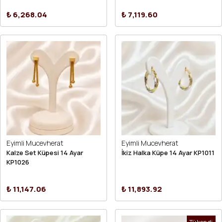
₺ 6,268.04
₺ 7,119.60
Eyimli Mucevherat
Eyimli Mucevherat
Kalze Set Küpesi 14 Ayar
İkiz Halka Küpe 14 Ayar KP1011
KP1026
₺ 11,147.06
₺ 11,893.92