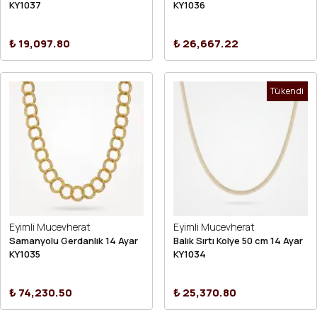
KY1037
KY1036
₺ 19,097.80
₺ 26,667.22
Tükendi
Eyimli Mucevherat
Eyimli Mucevherat
Samanyolu Gerdanlık 14 Ayar
Balık Sırtı Kolye 50 cm 14 Ayar
KY1035
KY1034
₺ 74,230.50
₺ 25,370.80