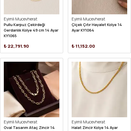
Eyimli Mucevherat
Eyimli Mucevherat
Pullu Karpuz Çekirdeği
Çiçek Çıtır Hayalet Kolye 14
Gerdanlık Kolye 49 cm 14 Ayar
Ayar KY1064
KY1065
₺ 22,791.90
₺ 11,152.00
Eyimli Mucevherat
Eyimli Mucevherat
Oval Tasarım Ataç Zincir 14
Halat Zincir Kolye 14 Ayar