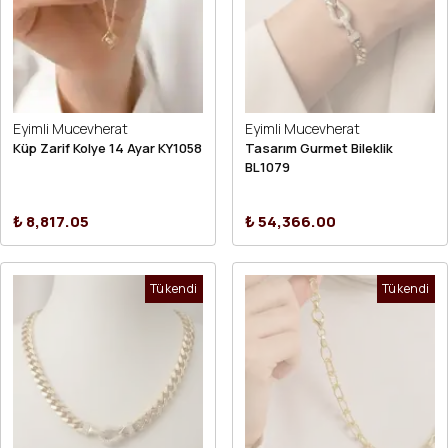
Eyimli Mucevherat
Eyimli Mucevherat
Küp Zarif Kolye 14 Ayar KY1058
Tasarım Gurmet Bileklik
BL1079
₺ 8,817.05
₺ 54,366.00
Tükendi
Tükendi