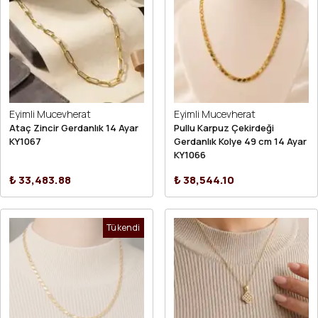
Eyimli Mucevherat
Eyimli Mucevherat
Ataç Zincir Gerdanlık 14 Ayar
Pullu Karpuz Çekirdeği
KY1067
Gerdanlık Kolye 49 cm 14 Ayar
KY1066
₺ 33,483.88
₺ 38,544.10
Tükendi