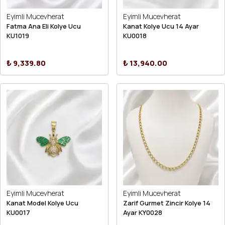
Eyimli Mucevherat
Eyimli Mucevherat
Fatma Ana Eli Kolye Ucu
Kanat Kolye Ucu 14 Ayar
KU1019
KU0018
₺ 9,339.80
₺ 13,940.00
Eyimli Mucevherat
Eyimli Mucevherat
Kanat Model Kolye Ucu
Zarif Gurmet Zincir Kolye 14
KU0017
Ayar KY0028