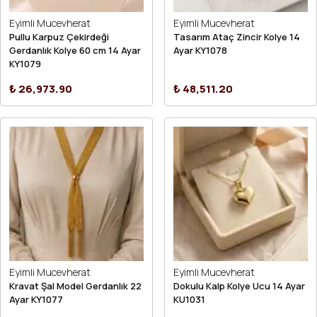
Eyimli Mucevherat
Eyimli Mucevherat
Pullu Karpuz Çekirdeği
Tasarım Ataç Zincir Kolye 14
Gerdanlık Kolye 60 cm 14 Ayar
Ayar KY1078
KY1079
₺ 26,973.90
₺ 48,511.20
Eyimli Mucevherat
Eyimli Mucevherat
Kravat Şal Model Gerdanlık 22
Dokulu Kalp Kolye Ucu 14 Ayar
Ayar KY1077
KU1031