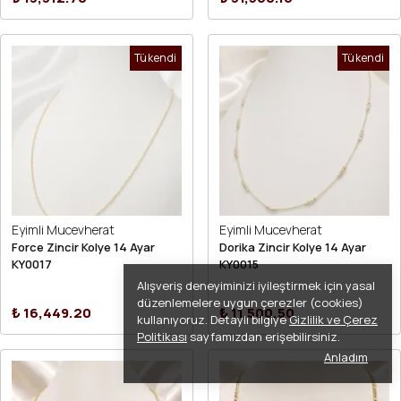
Tükendi
Tükendi
Eyimli Mucevherat
Eyimli Mucevherat
Force Zincir Kolye 14 Ayar
Dorika Zincir Kolye 14 Ayar
KY0017
KY0015
Alışveriş deneyiminizi iyileştirmek için yasal
düzenlemelere uygun çerezler (cookies)
₺ 16,449.20
₺ 11,500.50
kullanıyoruz. Detaylı bilgiye
Gizlilik ve Çerez
Politikası
sayfamızdan erişebilirsiniz.
Anladım