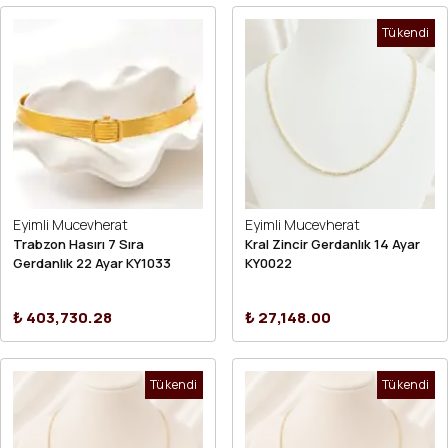
Tükendi
Eyimli Mucevherat
Eyimli Mucevherat
Trabzon Hasırı 7 Sıra
Kral Zincir Gerdanlık 14 Ayar
Gerdanlık 22 Ayar KY1033
KY0022
₺ 403,730.28
₺ 27,148.00
Tükendi
Tükendi