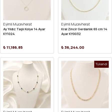
Eyimli Mucevherat
Eyimli Mucevherat
Ay Yıldız Taşlı Kolye 14 Ayar
Kral Zincir Gerdanlık 65 cm 14
KY1024
Ayar KY0032
₺ 11,186.85
₺ 36,244.00
Tükendi