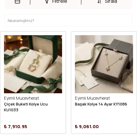
Filtrele
Sırala
Eyimli Mucevherat
Eyimli Mucevherat
Çiçek Buketi Kolye Ucu
Başak Kolye 14 Ayar KY1086
KU1033
₺ 7,910.95
₺ 9,061.00