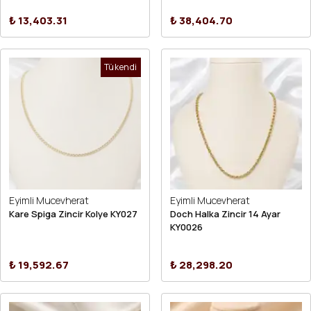
₺ 13,403.31
₺ 38,404.70
Tükendi
Eyimli Mucevherat
Eyimli Mucevherat
Kare Spiga Zincir Kolye KY027
Doch Halka Zincir 14 Ayar
KY0026
₺ 19,592.67
₺ 28,298.20