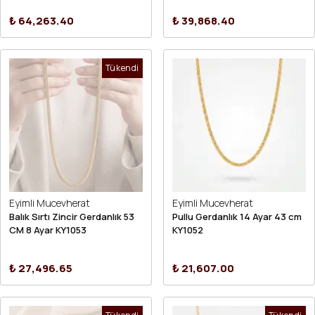
₺ 64,263.40
₺ 39,868.40
Tükendi
Eyimli Mucevherat
Eyimli Mucevherat
Balık Sırtı Zincir Gerdanlık 53
Pullu Gerdanlık 14 Ayar 43 cm
CM 8 Ayar KY1053
KY1052
₺ 27,496.65
₺ 21,607.00