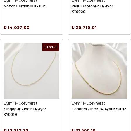
Eyimli Mucevherat
Eyimli Mucevherat
Nazar Gerdanlık KY1021
Pullu Gerdanlık 14 Ayar
KY0020
₺ 14,637.00
₺ 26,716.01
Tükendi
Eyimli Mucevherat
Eyimli Mucevherat
Singapur Zincir 14 Ayar
Tasarım Zincir 14 Ayar KY0018
KY0019
₺ 13,312.70
₺ 31,560.16