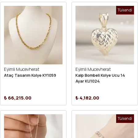
Tükendi
Eyimli Mucevherat
Eyimli Mucevherat
Ataç Tasarım Kolye KY1059
Kalp Bombeli Kolye Ucu 14
Ayar KU1024
₺ 66,215.00
₺ 4,182.00
Tükendi