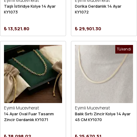
Eyimli Mucevherat
Eyimli Mucevherat
Taşlı İstiridye Kolye 14 Ayar
Dorika Gerdanlık 14 Ayar
KY1073
KY1072
₺ 13,521.80
₺ 29,901.30
Tükendi
Eyimli Mucevherat
Eyimli Mucevherat
14 Ayar Oval Fuar Tasarım
Balık Sırtı Zincir Kolye 14 Ayar
Zincir Gerdanlık KY1071
45 CM KY1070
₺ 38,098.02
₺ 25,670.51