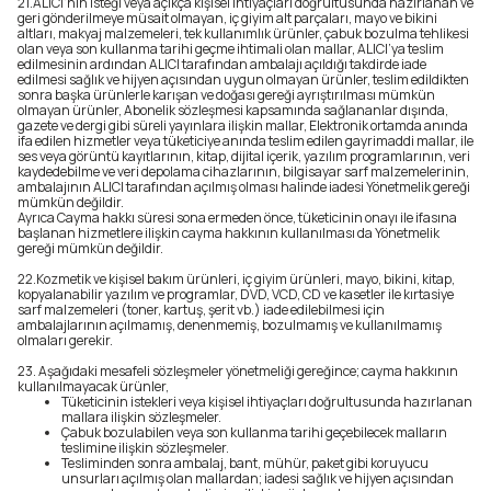
21.ALICI’nın isteği veya açıkça kişisel ihtiyaçları doğrultusunda hazırlanan ve
geri gönderilmeye müsait olmayan, iç giyim alt parçaları, mayo ve bikini
altları, makyaj malzemeleri, tek kullanımlık ürünler, çabuk bozulma tehlikesi
olan veya son kullanma tarihi geçme ihtimali olan mallar, ALICI’ya teslim
edilmesinin ardından ALICI tarafından ambalajı açıldığı takdirde iade
edilmesi sağlık ve hijyen açısından uygun olmayan ürünler, teslim edildikten
sonra başka ürünlerle karışan ve doğası gereği ayrıştırılması mümkün
olmayan ürünler, Abonelik sözleşmesi kapsamında sağlananlar dışında,
gazete ve dergi gibi süreli yayınlara ilişkin mallar, Elektronik ortamda anında
ifa edilen hizmetler veya tüketiciye anında teslim edilen gayrimaddi mallar, ile
ses veya görüntü kayıtlarının, kitap, dijital içerik, yazılım programlarının, veri
kaydedebilme ve veri depolama cihazlarının, bilgisayar sarf malzemelerinin,
ambalajının ALICI tarafından açılmış olması halinde iadesi Yönetmelik gereği
mümkün değildir.
Ayrıca Cayma hakkı süresi sona ermeden önce, tüketicinin onayı ile ifasına
başlanan hizmetlere ilişkin cayma hakkının kullanılması da Yönetmelik
gereği mümkün değildir.
22.Kozmetik ve kişisel bakım ürünleri, iç giyim ürünleri, mayo, bikini, kitap,
kopyalanabilir yazılım ve programlar, DVD, VCD, CD ve kasetler ile kırtasiye
sarf malzemeleri (toner, kartuş, şerit vb.) iade edilebilmesi için
ambalajlarının açılmamış, denenmemiş, bozulmamış ve kullanılmamış
olmaları gerekir.
23. Aşağıdaki mesafeli sözleşmeler yönetmeliği gereğince; cayma hakkının
kullanılmayacak ürünler,
Tüketicinin istekleri veya kişisel ihtiyaçları doğrultusunda hazırlanan
mallara ilişkin sözleşmeler.
Çabuk bozulabilen veya son kullanma tarihi geçebilecek malların
teslimine ilişkin sözleşmeler.
Tesliminden sonra ambalaj, bant, mühür, paket gibi koruyucu
unsurları açılmış olan mallardan; iadesi sağlık ve hijyen açısından