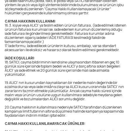
ya iadeli taahhütlü posta, faks, e-posta veya SATICI tarafından bildirilen
yöntem ile yazılı veya ilgili yöntemle bildirimde bulunulması ve ürünün işbu
sözleşmede düzenlenen "Cayma Hakkı Kullanılamayacak Ürünler"
hükümleri çerçevesinde kullanılmamış olması şarttır.
CAYMA HAKKININ KULLANIMI:
16.3. kişiye veya ALICI’ ya teslim edilen ürünün faturası, (İade edilmek istenen
ürünün faturası kurumsal ise, iade ederken kurumun düzenlemiş olduğu
iade faturası ile gönderilmesi gerekmektedir. Faturası kurumlar adına
düzenlenen sipariş iadeleri İADE FATURASI kesilmediği takdirde
tamamlanamayacaktır.)
17.İade formu, İade edilecek ürünlerin kutusu, ambalajı, varsa standart
aksesuarları ile eksiksiz ve hasarsız olarak teslim edilmesi gerekmektedir.
İADE KOŞULLARI:
18.SATICI, cayma bildiriminin kendisine ulaşmasından itibaren en geç 10
günlük süre içerisinde toplam bedeli ve ALICI’yı borç altına sokan belgeleri
ALICI’ ya iade etmek ve 20 günlük süre içerisinde malı iade almakla
yükümlüdür.
19.ALICI’ nın kusurundan kaynaklanan bir nedenle malın değerinde bir
azalma olursa veya iade imkânsızlaşırsa ALICI kusuru oranında SATICI’ nın
zararlarını tazmin etmekle yükümlüdür. Ancak cayma hakkı süresi içinde
malın veya ürünün usulüne uygun kullanılması sebebiyle meydana gelen
değişiklik ve bozulmalardan ALICI sorumlu değildir.
20.Cayma hakkının kullanılması nedeniyle SATICI tarafından düzenlenen
kampanya limit tutarının altına düşülmesi halinde kampanya kapsamında
faydalanılan indirim miktarı iptal edilir.
CAYMA HAKKI KULLANILAMAYACAK ÜRÜNLER: