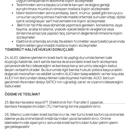
uygun olmayanların teslimine ilişkin sözleşmeler.
Tesliminden sonra başka ürünlerle karışan ve doğası gereği
ayrıştırılması mümkün olmayan mallara ilişkin sözleşmeler.
Malın tesliminden sonra ambalaj, bant, mühür, paket gibi koruyucu
unsurları açılmış olması halinde maddi ortamda sunulan kitap, dijital
içerik ve bilgisayar sarf malzemelerine ilişkin sözleşmeler.
.Belirli bir tarihte veya dönemde yapılması gereken, konaklama, eşya
taşıma, araba kiralama, yiyecek-içecek tedariki ve eğlence veya
dinlenme amacıyla yapılan boş zamanın değerlendirilmesine ilişkin
sözleşmeler.
Elektronik ortamda anında ifa edilen hizmetler veya tüketiciye anında
teslim edilen gayrimaddi mallara ilişkin sözleşmeler.
TEMERRÜT HALİ VE HUKUKİ SONUÇLARI
24.ALICI, ödeme işlemlerini kredi kartı ile yaptığı durumda temerrüde
düştüğü takdirde, kart sahibi banka ile arasındaki kredi kartı sözleşmesi
çerçevesinde faiz ödeyeceğini ve bankaya karşı sorumlu olacağını kabul,
beyan ve taahhüt eder. Bu durumda ilgili banka hukuki yollara başvurabilir;
doğacak masrafları ve vekâlet ücretini ALICI’dan talep edebilir ve her koşulda
ALICI’nın borcundan dolayı temerrüde düşmesi halinde, ALICI, borcun
gecikmeli ifasından dolayı SATICI’nın uğradığı zarar ve ziyanını ödeyeceğini
kabul eder.
ÖDEME VE TESLİMAT
25.Banka Havalesi veya EFT (Elektronik Fon Transferi) yaparak, ............, .........,
bankası hesaplarımızdan (TL) herhangi birine yapabilirsiniz.
26.Sitemiz üzerinden kredi kartlarınız ile, Her türlü kredi kartınıza online tek
ödeme ya da online taksit imkânlarından yararlanabilirsiniz. Online
ödemelerinizde siparişiniz sonunda kredi kartınızdan tutar çekim işlemi
gerçekleşecektir