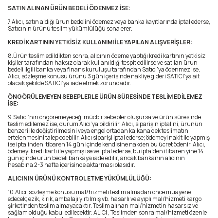
SATIN ALINAN ÜRÜN BEDELİ ÖDENMEZ İSE:
7.Alıcı, satın aldığı ürün bedelini ödemez veya banka kayıtlarında iptal ederse,
Satıcının ürünü teslim yükümlülüğü sona erer.
KREDİ KARTININ YETKİSİZ KULLANIMI İLE YAPILAN ALIŞVERİŞLER:
8.Ürün teslim edildikten sonra, alıcının ödeme yaptığı kredi kartının yetkisiz
kişiler tarafından haksız olarak kullanıldığı tespit edilirse ve satılan ürün
bedeli ilgili banka veya finans kuruluşu tarafından Satıcı'ya ödenmez ise,
Alıcı, sözleşme konusu ürünü 3 gün içerisinde nakliye gideri SATICI’ya ait
olacak şekilde SATICI’ya iade etmek zorundadır.
ÖNGÖRÜLEMEYEN SEBEPLERLE ÜRÜN SÜRESİNDE TESLİM EDİLEMEZ
İSE:
9.Satıcı’nın öngöremeyeceği mücbir sebepler oluşursa ve ürün süresinde
teslim edilemez ise, durum Alıcı’ya bildirilir. Alıcı, siparişin iptalini, ürünün
benzeri ile değiştirilmesini veya engel ortadan kalkana dek teslimatın
ertelenmesini talep edebilir. Alıcı siparişi iptal ederse; ödemeyi nakit ile yapmış
ise iptalinden itibaren 14 gün içinde kendisine nakden bu ücret ödenir. Alıcı,
ödemeyi kredi kartı ile yapmış ise ve iptal ederse, bu iptalden itibaren yine 14
gün içinde ürün bedeli bankaya iade edilir, ancak bankanın alıcının
hesabına 2-3 hafta içerisinde aktarması olasıdır.
ALICININ ÜRÜNÜ KONTROL ETME YÜKÜMLÜLÜĞÜ:
10.Alıcı, sözleşme konusu mal/hizmeti teslim almadan önce muayene
edecek; ezik, kırık, ambalajı yırtılmış vb. hasarlı ve ayıplı mal/hizmeti kargo
şirketinden teslim almayacaktır. Teslim alınan mal/hizmetin hasarsız ve
sağlam olduğu kabul edilecektir. ALICI , Teslimden sonra mal/hizmeti özenle