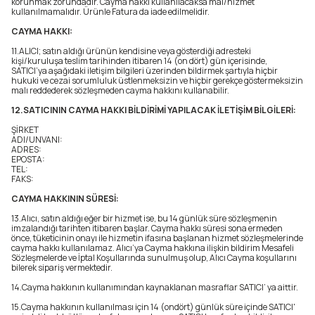
korunmak zorundadır. Cayma hakkı kullanılacaksa mal/hizmet
kullanılmamalıdır. Ürünle Fatura da iade edilmelidir.
CAYMA HAKKI:
11.ALICI; satın aldığı ürünün kendisine veya gösterdiği adresteki
kişi/kuruluşa teslim tarihinden itibaren 14 (on dört) gün içerisinde,
SATICI’ya aşağıdaki iletişim bilgileri üzerinden bildirmek şartıyla hiçbir
hukuki ve cezai sorumluluk üstlenmeksizin ve hiçbir gerekçe göstermeksizin
malı reddederek sözleşmeden cayma hakkını kullanabilir.
12.SATICININ CAYMA HAKKI BİLDİRİMİ YAPILACAK İLETİŞİM BİLGİLERİ:
ŞİRKET
ADI/UNVANI:
ADRES:
EPOSTA:
TEL:
FAKS:
CAYMA HAKKININ SÜRESİ:
13.Alıcı, satın aldığı eğer bir hizmet ise, bu 14 günlük süre sözleşmenin
imzalandığı tarihten itibaren başlar. Cayma hakkı süresi sona ermeden
önce, tüketicinin onayı ile hizmetin ifasına başlanan hizmet sözleşmelerinde
cayma hakkı kullanılamaz. Alıcı’ya Cayma hakkına ilişkin bildirim Mesafeli
Sözleşmelerde ve İptal Koşullarında sunulmuş olup, Alıcı Cayma koşullarını
bilerek sipariş vermektedir.
14.Cayma hakkının kullanımından kaynaklanan masraflar SATICI’ ya aittir.
15.Cayma hakkının kullanılması için 14 (ondört) günlük süre içinde SATICI'