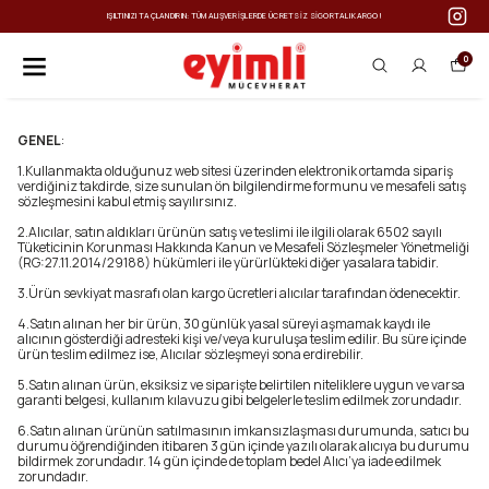
GORTALI KARGO!
IŞILTINIZI TAÇLANDIRIN: TÜM ALIŞVERIŞLERDE ÜCRETSIZ SI
0
GENEL
:
1.Kullanmakta olduğunuz web sitesi üzerinden elektronik ortamda sipariş
verdiğiniz takdirde, size sunulan ön bilgilendirme formunu ve mesafeli satış
sözleşmesini kabul etmiş sayılırsınız.
2.Alıcılar, satın aldıkları ürünün satış ve teslimi ile ilgili olarak 6502 sayılı
Tüketicinin Korunması Hakkında Kanun ve Mesafeli Sözleşmeler Yönetmeliği
(RG:27.11.2014/29188) hükümleri ile yürürlükteki diğer yasalara tabidir.
3.Ürün sevkiyat masrafı olan kargo ücretleri alıcılar tarafından ödenecektir.
4.Satın alınan her bir ürün, 30 günlük yasal süreyi aşmamak kaydı ile
alıcının gösterdiği adresteki kişi ve/veya kuruluşa teslim edilir. Bu süre içinde
ürün teslim edilmez ise, Alıcılar sözleşmeyi sona erdirebilir.
5.Satın alınan ürün, eksiksiz ve siparişte belirtilen niteliklere uygun ve varsa
garanti belgesi, kullanım kılavuzu gibi belgelerle teslim edilmek zorundadır.
6.Satın alınan ürünün satılmasının imkansızlaşması durumunda, satıcı bu
durumu öğrendiğinden itibaren 3 gün içinde yazılı olarak alıcıya bu durumu
bildirmek zorundadır. 14 gün içinde de toplam bedel Alıcı’ya iade edilmek
zorundadır.