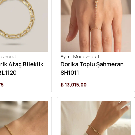
cevherat
Eyimli Mucevherat
ik Ataç Bileklik
Dorika Toplu Şahmeran
BL1120
SH1011
75
₺ 13,015.00