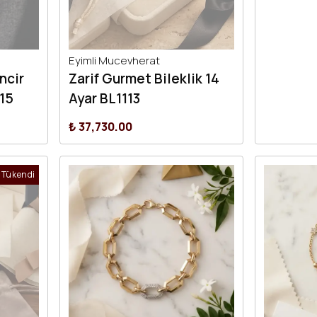
Eyimli Mucevherat
ncir
Zarif Gurmet Bileklik 14
115
Ayar BL1113
₺ 37,730.00
Tükendi