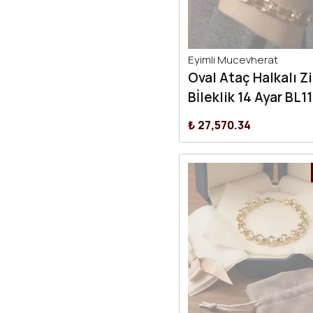
Eyimli Mucevherat
Oval Ataç Halkalı Zi
Bİleklik 14 Ayar BL1
₺ 27,570.34