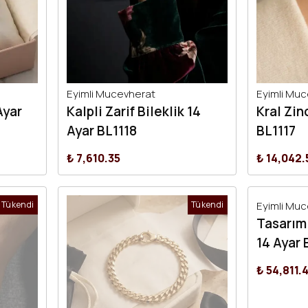
Eyimli Mucevherat
Eyimli Mu
Ayar
Kalpli Zarif Bileklik 14
Kral Zinc
Ayar BL1118
BL1117
₺ 7,610.35
₺ 14,042.
Tükendi
Tükendi
Eyimli Mu
Tasarım
14 Ayar 
₺ 54,811.