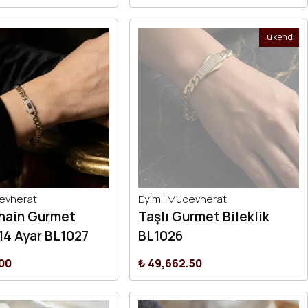
Tükendi
cevherat
Eyimli Mucevherat
Chain Gurmet
Taşlı Gurmet Bileklik
 14 Ayar BL1027
BL1026
.00
₺ 49,662.50