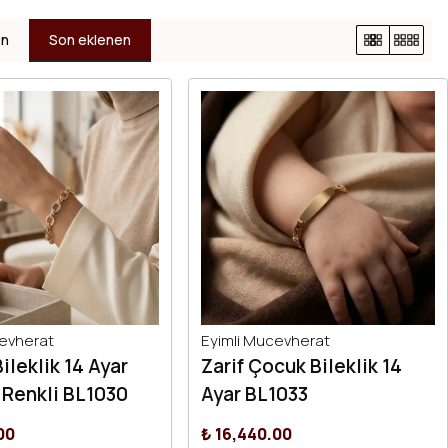
en
Son eklenen
cevherat
Eyimli Mucevherat
ileklik 14 Ayar
Zarif Çocuk Bileklik 14
 Renkli BL1030
Ayar BL1033
00
₺ 16,440.00