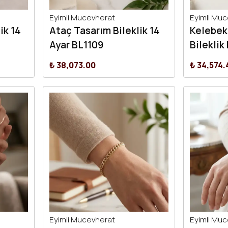
Eyimli Mucevherat
Eyimli Mu
ik 14
Ataç Tasarım Bileklik 14
Kelebek
Ayar BL1109
Bileklik
₺ 38,073.00
₺ 34,574.
Eyimli Mucevherat
Eyimli Mu