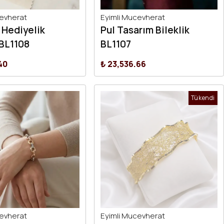
cevherat
Eyimli Mucevherat
 Hediyelik
Pul Tasarım Bileklik
 BL1108
BL1107
40
₺ 23,536.66
Tükendi
cevherat
Eyimli Mucevherat