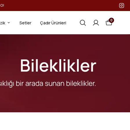
GO!
0
ezik
Setler
Çadır Ürünleri