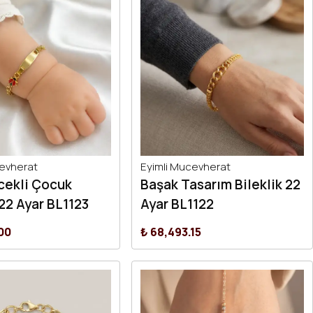
cevherat
Eyimli Mucevherat
cekli Çocuk
Başak Tasarım Bileklik 22
 22 Ayar BL1123
Ayar BL1122
00
₺ 68,493.15