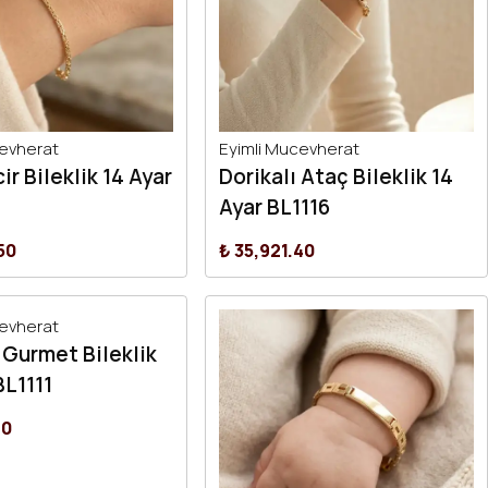
cevherat
Eyimli Mucevherat
ir Bileklik 14 Ayar
Dorikalı Ataç Bileklik 14
Ayar BL1116
50
₺ 35,921.40
cevherat
 Gurmet Bileklik
BL1111
40