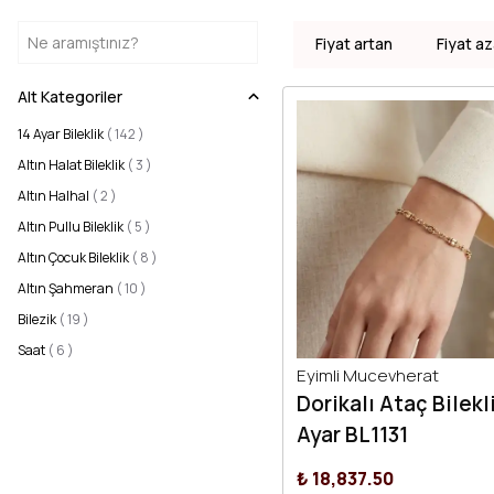
Fiyat artan
Fiyat az
Alt Kategoriler
14 Ayar Bileklik
(
142
)
Altın Halat Bileklik
(
3
)
Altın Halhal
(
2
)
Altın Pullu Bileklik
(
5
)
Altın Çocuk Bileklik
(
8
)
Altın Şahmeran
(
10
)
Bilezik
(
19
)
Saat
(
6
)
Eyimli Mucevherat
Dorikalı Ataç Bilekl
Ayar BL1131
₺ 18,837.50