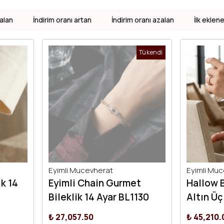
alan
İndirim oranı artan
İndirim oranı azalan
İlk eklen
Tükendi
Eyimli Mucevherat
Eyimli Mu
ik 14
Eyimli Chain Gurmet
Hallow B
Bileklik 14 Ayar BL1130
Altın Üç
₺ 27,057.50
₺ 45,210.