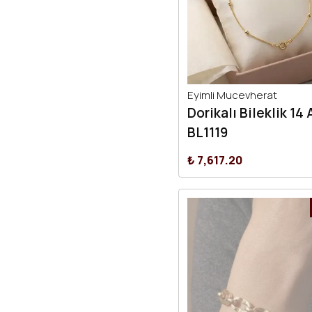
Eyimli Mucevherat
Dorikalı Bileklik 14 
BL1119
₺ 7,617.20