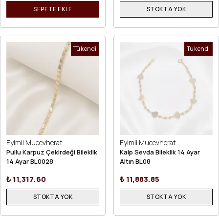
SEPETE EKLE
STOKTA YOK
Tükendi
Tükendi
Eyimli Mucevherat
Eyimli Mucevherat
Pullu Karpuz Çekirdeği Bileklik
Kalp Sevda Bileklik 14 Ayar
14 Ayar BL0028
Altın BL08
₺ 11,317.60
₺ 11,883.85
STOKTA YOK
STOKTA YOK