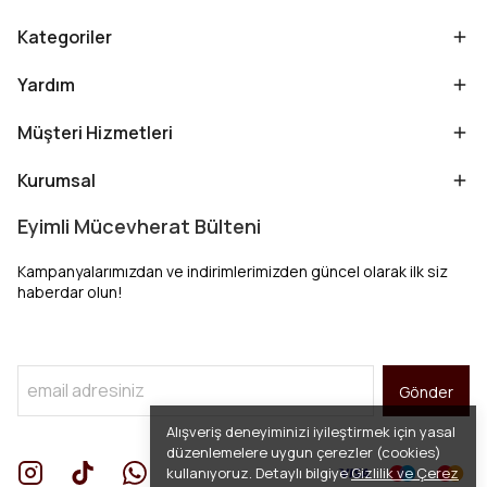
Kategoriler
Yardım
Müşteri Hizmetleri
Kurumsal
Eyimli Mücevherat Bülteni
Kampanyalarımızdan ve indirimlerimizden güncel olarak ilk siz
haberdar olun!
Gönder
Alışveriş deneyiminizi iyileştirmek için yasal
düzenlemelere uygun çerezler (cookies)
kullanıyoruz. Detaylı bilgiye
Gizlilik ve Çerez