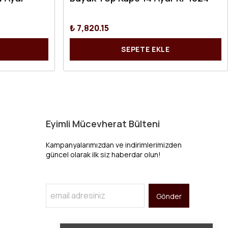
 Ayar
Büyük Top Küpe 14 Ayar KP1024
₺ 7,820.15
SEPETE EKLE
Eyimli Mücevherat Bülteni
Kampanyalarımızdan ve indirimlerimizden
güncel olarak ilk siz haberdar olun!
Gönder