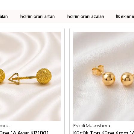
alan
İndirim oranı artan
İndirim oranı azalan
İlk eklen
herat
Eyimli Mucevherat