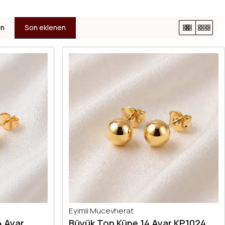
en
Son eklenen
Eyimli Mucevherat