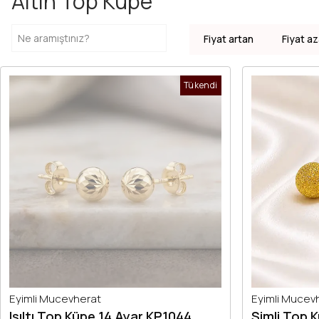
Altın Top Küpe
Fiyat artan
Fiyat az
Tükendi
Eyimli Mucevherat
Eyimli Mucev