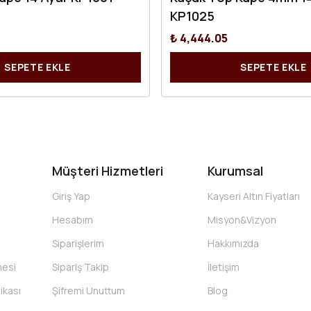
Küpe 14 Ayar KP1001
Küçük Top Küpe 4mm 14
KP1025
₺ 4,444.05
SEPETE EKLE
SEPETE EKLE
Müşteri Hizmetleri
Kurumsal
Giriş Yap
Kayseri Altın Fiyatları
Hesabım
Misyon&Vizyon
Siparişlerim
Hakkımızda
mesi
Sipariş Takip
İletişim
tikası
Şifremi Unuttum
Blog