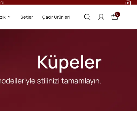
RETSIZ SIGORTALI KARGO!
0
ezik
Setler
Çadır Ürünleri