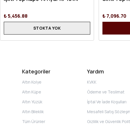
Işıltı Top Küpe 14 Ayar KP1044
Simli Top 
₺ 5,456.88
₺ 7,096.70
STOKTA YOK
Kategoriler
Yardım
Altın Kolye
KVKK
Altın Küpe
Ödeme ve Teslimat
Altın Yüzük
İptal Ve İade Koşulları
Altın Bileklik
Mesafeli Satış Sözleş
Tüm Ürünler
Gizlilik ve Güvenlik Poli