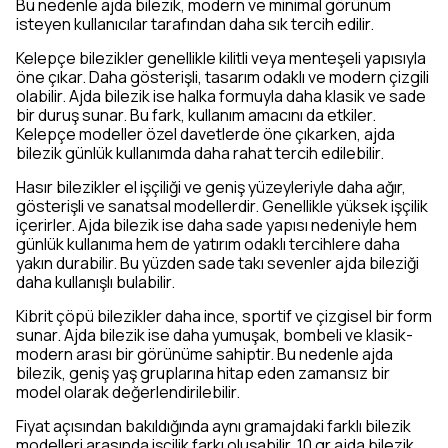
Bu nedenle ajda bilezik, modern ve minimal görünüm
isteyen kullanıcılar tarafından daha sık tercih edilir.
Kelepçe bilezikler genellikle kilitli veya menteşeli yapısıyla
öne çıkar. Daha gösterişli, tasarım odaklı ve modern çizgili
olabilir. Ajda bilezik ise halka formuyla daha klasik ve sade
bir duruş sunar. Bu fark, kullanım amacını da etkiler.
Kelepçe modeller özel davetlerde öne çıkarken, ajda
bilezik günlük kullanımda daha rahat tercih edilebilir.
Hasır bilezikler el işçiliği ve geniş yüzeyleriyle daha ağır,
gösterişli ve sanatsal modellerdir. Genellikle yüksek işçilik
içerirler. Ajda bilezik ise daha sade yapısı nedeniyle hem
günlük kullanıma hem de yatırım odaklı tercihlere daha
yakın durabilir. Bu yüzden sade takı sevenler ajda bileziği
daha kullanışlı bulabilir.
Kibrit çöpü bilezikler daha ince, sportif ve çizgisel bir form
sunar. Ajda bilezik ise daha yumuşak, bombeli ve klasik-
modern arası bir görünüme sahiptir. Bu nedenle ajda
bilezik, geniş yaş gruplarına hitap eden zamansız bir
model olarak değerlendirilebilir.
Fiyat açısından bakıldığında aynı gramajdaki farklı bilezik
modelleri arasında işçilik farkı oluşabilir. 10 gr ajda bilezik