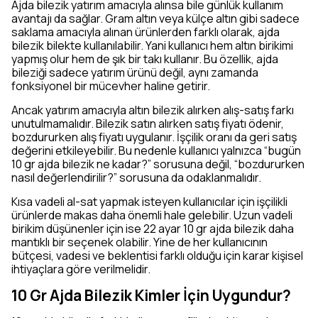
Ajda bilezik yatırım amacıyla alınsa bile günlük kullanım
avantajı da sağlar. Gram altın veya külçe altın gibi sadece
saklama amacıyla alınan ürünlerden farklı olarak, ajda
bilezik bilekte kullanılabilir. Yani kullanıcı hem altın birikimi
yapmış olur hem de şık bir takı kullanır. Bu özellik, ajda
bileziği sadece yatırım ürünü değil, aynı zamanda
fonksiyonel bir mücevher haline getirir.
Ancak yatırım amacıyla altın bilezik alırken alış-satış farkı
unutulmamalıdır. Bilezik satın alırken satış fiyatı ödenir,
bozdururken alış fiyatı uygulanır. İşçilik oranı da geri satış
değerini etkileyebilir. Bu nedenle kullanıcı yalnızca “bugün
10 gr ajda bilezik ne kadar?” sorusuna değil, “bozdururken
nasıl değerlendirilir?” sorusuna da odaklanmalıdır.
Kısa vadeli al-sat yapmak isteyen kullanıcılar için işçilikli
ürünlerde makas daha önemli hale gelebilir. Uzun vadeli
birikim düşünenler için ise 22 ayar 10 gr ajda bilezik daha
mantıklı bir seçenek olabilir. Yine de her kullanıcının
bütçesi, vadesi ve beklentisi farklı olduğu için karar kişisel
ihtiyaçlara göre verilmelidir.
10 Gr Ajda Bilezik Kimler İçin Uygundur?