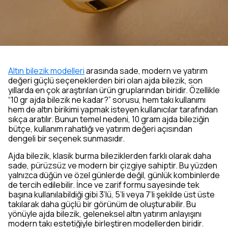
Altın bilezik modelleri
arasında sade, modern ve yatırım
değeri güçlü seçeneklerden biri olan ajda bilezik, son
yıllarda en çok araştırılan ürün gruplarından biridir. Özellikle
“10 gr ajda bilezik ne kadar?” sorusu, hem takı kullanımı
hem de altın birikimi yapmak isteyen kullanıcılar tarafından
sıkça aratılır. Bunun temel nedeni, 10 gram ajda bileziğin
bütçe, kullanım rahatlığı ve yatırım değeri açısından
dengeli bir seçenek sunmasıdır.
Ajda bilezik, klasik burma bileziklerden farklı olarak daha
sade, pürüzsüz ve modern bir çizgiye sahiptir. Bu yüzden
yalnızca düğün ve özel günlerde değil, günlük kombinlerde
de tercih edilebilir. İnce ve zarif formu sayesinde tek
başına kullanılabildiği gibi 3’lü, 5’li veya 7’li şekilde üst üste
takılarak daha güçlü bir görünüm de oluşturabilir. Bu
yönüyle ajda bilezik, geleneksel altın yatırım anlayışını
modern takı estetiğiyle birleştiren modellerden biridir.