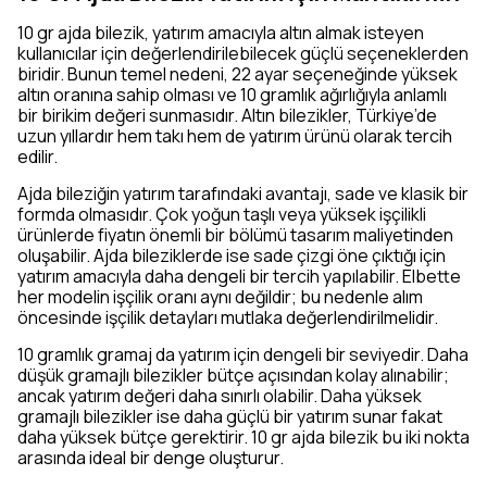
10 gr ajda bilezik, yatırım amacıyla altın almak isteyen
kullanıcılar için değerlendirilebilecek güçlü seçeneklerden
biridir. Bunun temel nedeni, 22 ayar seçeneğinde yüksek
altın oranına sahip olması ve 10 gramlık ağırlığıyla anlamlı
bir birikim değeri sunmasıdır. Altın bilezikler, Türkiye’de
uzun yıllardır hem takı hem de yatırım ürünü olarak tercih
edilir.
Ajda bileziğin yatırım tarafındaki avantajı, sade ve klasik bir
formda olmasıdır. Çok yoğun taşlı veya yüksek işçilikli
ürünlerde fiyatın önemli bir bölümü tasarım maliyetinden
oluşabilir. Ajda bileziklerde ise sade çizgi öne çıktığı için
yatırım amacıyla daha dengeli bir tercih yapılabilir. Elbette
her modelin işçilik oranı aynı değildir; bu nedenle alım
öncesinde işçilik detayları mutlaka değerlendirilmelidir.
10 gramlık gramaj da yatırım için dengeli bir seviyedir. Daha
düşük gramajlı bilezikler bütçe açısından kolay alınabilir;
ancak yatırım değeri daha sınırlı olabilir. Daha yüksek
gramajlı bilezikler ise daha güçlü bir yatırım sunar fakat
daha yüksek bütçe gerektirir. 10 gr ajda bilezik bu iki nokta
arasında ideal bir denge oluşturur.