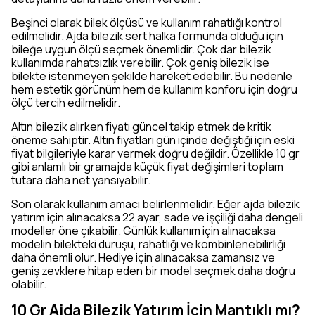
Beşinci olarak bilek ölçüsü ve kullanım rahatlığı kontrol
edilmelidir. Ajda bilezik sert halka formunda olduğu için
bileğe uygun ölçü seçmek önemlidir. Çok dar bilezik
kullanımda rahatsızlık verebilir. Çok geniş bilezik ise
bilekte istenmeyen şekilde hareket edebilir. Bu nedenle
hem estetik görünüm hem de kullanım konforu için doğru
ölçü tercih edilmelidir.
Altın bilezik alırken fiyatı güncel takip etmek de kritik
öneme sahiptir. Altın fiyatları gün içinde değiştiği için eski
fiyat bilgileriyle karar vermek doğru değildir. Özellikle 10 gr
gibi anlamlı bir gramajda küçük fiyat değişimleri toplam
tutara daha net yansıyabilir.
Son olarak kullanım amacı belirlenmelidir. Eğer ajda bilezik
yatırım için alınacaksa 22 ayar, sade ve işçiliği daha dengeli
modeller öne çıkabilir. Günlük kullanım için alınacaksa
modelin bilekteki duruşu, rahatlığı ve kombinlenebilirliği
daha önemli olur. Hediye için alınacaksa zamansız ve
geniş zevklere hitap eden bir model seçmek daha doğru
olabilir.
10 Gr Ajda Bilezik Yatırım İçin Mantıklı mı?