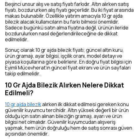
Beşinci unsur alış ve satış fiyatı farkıdır. Altın alırken satış
fiyatı, bozdururken alış fiyatı geçerlidir. Bu iki fiyat arasında
makas bulunabilir. Özellikle yatırım amacıyla 10 gr ajda
bilezik alacak kullanıcıların bu farkı bilmesi önemlidir.
Sadece bugünkü satın alma fiyatına değil, ürünün ileride
bozdurulurken nasıl değerlendirileceğine de dikkat
edilmelidir.
Sonuç olarak 10 gr ajda bilezik fiyatı; güncel altın kuru,
ürün gramajı, ayar bilgisi, işçilik oranı, model detayı ve
piyasa koşullarına göre belirlenir. En doğru fiyat bilgisi için
Eyimli Mücevherat’ın güncel fiyat ekranı ve ürün sayfaları
takip edilmelidir.
10 Gr Ajda Bilezik Alırken Nelere Dikkat
Edilmeli?
10 gr ajda bilezik
alırken ilk dikkat edilmesi gereken konu
güvenilir kuyumcu tercihidir. Altın yüksek değerli bir ürün
olduğu için satın alınan bileziğin gramajı, ayarı ve ürün
bilgisi net olmalıdır. Güvenilir kuyumcudan alışveriş
yapmak, hem ürün doğruluğu hem de satış sonrası güven
açısından önemlidir.