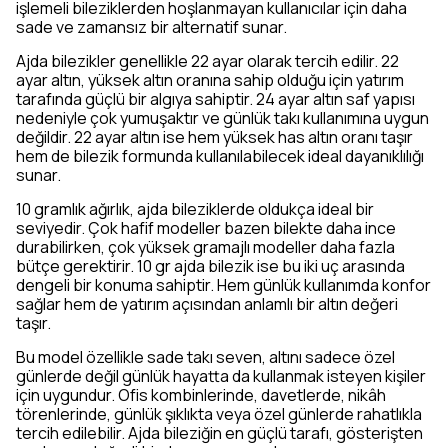
işlemeli bileziklerden hoşlanmayan kullanıcılar için daha
sade ve zamansız bir alternatif sunar.
Ajda bilezikler genellikle 22 ayar olarak tercih edilir. 22
ayar altın, yüksek altın oranına sahip olduğu için yatırım
tarafında güçlü bir algıya sahiptir. 24 ayar altın saf yapısı
nedeniyle çok yumuşaktır ve günlük takı kullanımına uygun
değildir. 22 ayar altın ise hem yüksek has altın oranı taşır
hem de bilezik formunda kullanılabilecek ideal dayanıklılığı
sunar.
10 gramlık ağırlık, ajda bileziklerde oldukça ideal bir
seviyedir. Çok hafif modeller bazen bilekte daha ince
durabilirken, çok yüksek gramajlı modeller daha fazla
bütçe gerektirir. 10 gr ajda bilezik ise bu iki uç arasında
dengeli bir konuma sahiptir. Hem günlük kullanımda konfor
sağlar hem de yatırım açısından anlamlı bir altın değeri
taşır.
Bu model özellikle sade takı seven, altını sadece özel
günlerde değil günlük hayatta da kullanmak isteyen kişiler
için uygundur. Ofis kombinlerinde, davetlerde, nikâh
törenlerinde, günlük şıklıkta veya özel günlerde rahatlıkla
tercih edilebilir. Ajda bileziğin en güçlü tarafı, gösterişten