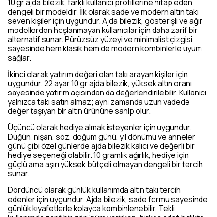
10 gr ajda bilezik, farklı kullanıcı profillerine hitap eden
dengeli bir modeldir. İlk olarak sade ve modern altın takı
seven kişiler için uygundur. Ajda bilezik, gösterişli ve ağır
modellerden hoşlanmayan kullanıcılar için daha zarif bir
alternatif sunar. Pürüzsüz yüzeyi ve minimalist çizgisi
sayesinde hem klasik hem de modern kombinlerle uyum
sağlar.
İkinci olarak yatırım değeri olan takı arayan kişiler için
uygundur. 22 ayar 10 gr ajda bilezik, yüksek altın oranı
sayesinde yatırım açısından da değerlendirilebilir. Kullanıcı
yalnızca takı satın almaz; aynı zamanda uzun vadede
değer taşıyan bir altın ürününe sahip olur.
Üçüncü olarak hediye almak isteyenler için uygundur.
Düğün, nişan, söz, doğum günü, yıl dönümü ve anneler
günü gibi özel günlerde ajda bilezik kalıcı ve değerli bir
hediye seçeneği olabilir. 10 gramlık ağırlık, hediye için
güçlü ama aşırı yüksek bütçeli olmayan dengeli bir tercih
sunar.
Dördüncü olarak günlük kullanımda altın takı tercih
edenler için uygundur. Ajda bilezik, sade formu sayesinde
günlük kıyafetlerle kolayca kombinlenebilir. Tekli