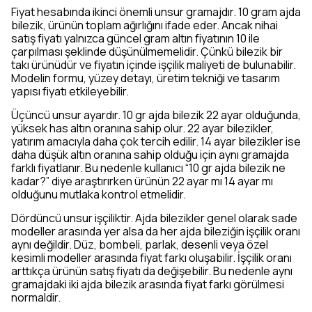
Fiyat hesabında ikinci önemli unsur gramajdır. 10 gram ajda
bilezik, ürünün toplam ağırlığını ifade eder. Ancak nihai
satış fiyatı yalnızca güncel gram altın fiyatının 10 ile
çarpılması şeklinde düşünülmemelidir. Çünkü bilezik bir
takı ürünüdür ve fiyatın içinde işçilik maliyeti de bulunabilir.
Modelin formu, yüzey detayı, üretim tekniği ve tasarım
yapısı fiyatı etkileyebilir.
Üçüncü unsur ayardır. 10 gr ajda bilezik 22 ayar olduğunda,
yüksek has altın oranına sahip olur. 22 ayar bilezikler,
yatırım amacıyla daha çok tercih edilir. 14 ayar bilezikler ise
daha düşük altın oranına sahip olduğu için aynı gramajda
farklı fiyatlanır. Bu nedenle kullanıcı “10 gr ajda bilezik ne
kadar?” diye araştırırken ürünün 22 ayar mı 14 ayar mı
olduğunu mutlaka kontrol etmelidir.
Dördüncü unsur işçiliktir. Ajda bilezikler genel olarak sade
modeller arasında yer alsa da her ajda bileziğin işçilik oranı
aynı değildir. Düz, bombeli, parlak, desenli veya özel
kesimli modeller arasında fiyat farkı oluşabilir. İşçilik oranı
arttıkça ürünün satış fiyatı da değişebilir. Bu nedenle aynı
gramajdaki iki ajda bilezik arasında fiyat farkı görülmesi
normaldir.