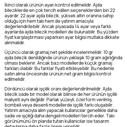
İkinci olarak ürünün ayarı kontrol edilmelidir. Ajda
bileziklerde en çok tercih edilen seçeneklerden biri 22
ayardır. 22 ayar ajda bilezik, yüksek altın oranına sahip
olduğu için hem takı hem de yatırım amacıyla
değerlendirilebilir. Ancak piyasada 14 ayar veya farklı
ayarlarda ajda bilezik modelleri de bulunabilir. Bu yüzden
fiyat karşılaştırması yaparken ayar bilgisi mutlaka dikkate
alınmalıdır.
Üçüncü olarak gramaj net şekilde incelenmelidir. 10 gr
ajda bilezik denildiğinde ürünün yaklaşık 10 gram ağırlığında
olması beklenir. Ancak bazı modellerde küçük gramaj
farkları olabilir. Bu farklar fiyatı etkileyebilir. Bu nedenle
satın alma öncesinde ürünün net gram bilgisi kontrol
edilmelidir.
Dördüncü olarak işçilik oranı değerlendirilmelidir. Ajda
bilezik sade bir model olarak bilinse de her ürünün işçilik
maliyeti aynı değildir. Parlak yüzeyli, özel form verilmiş,
bombeli veya desenli modellerde işçilik farkı oluşabilir.
Yatırım amacıyla alım yapacak kullanıcılar genellikle daha
sade ve işçiliği daha dengeli modelleri tercih eder. Takı
görünümünü ön planda tutan kullanıcılar ise tasarım
detaylarına daha fazla önem verebilir.