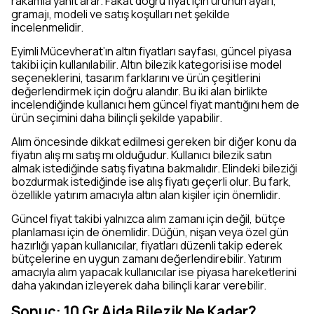
rakamla yanıt arar. Fakat doğru fiyat için ürünün ayarı,
gramajı, modeli ve satış koşulları net şekilde
incelenmelidir.
Eyimli Mücevherat’ın altın fiyatları sayfası, güncel piyasa
takibi için kullanılabilir. Altın bilezik kategorisi ise model
seçeneklerini, tasarım farklarını ve ürün çeşitlerini
değerlendirmek için doğru alandır. Bu iki alan birlikte
incelendiğinde kullanıcı hem güncel fiyat mantığını hem de
ürün seçimini daha bilinçli şekilde yapabilir.
Alım öncesinde dikkat edilmesi gereken bir diğer konu da
fiyatın alış mı satış mı olduğudur. Kullanıcı bilezik satın
almak istediğinde satış fiyatına bakmalıdır. Elindeki bileziği
bozdurmak istediğinde ise alış fiyatı geçerli olur. Bu fark,
özellikle yatırım amacıyla altın alan kişiler için önemlidir.
Güncel fiyat takibi yalnızca alım zamanı için değil, bütçe
planlaması için de önemlidir. Düğün, nişan veya özel gün
hazırlığı yapan kullanıcılar, fiyatları düzenli takip ederek
bütçelerine en uygun zamanı değerlendirebilir. Yatırım
amacıyla alım yapacak kullanıcılar ise piyasa hareketlerini
daha yakından izleyerek daha bilinçli karar verebilir.
Sonuç: 10 Gr Ajda Bilezik Ne Kadar?