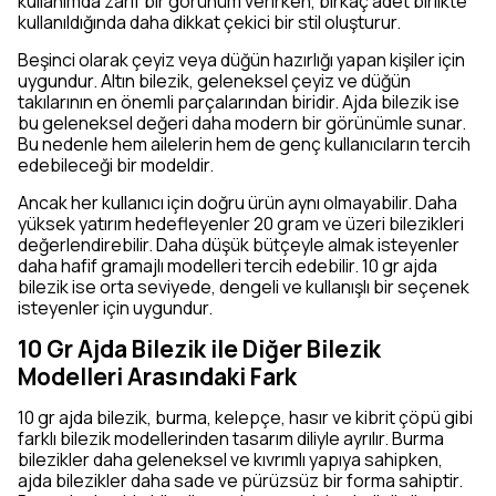
kullanımda zarif bir görünüm verirken, birkaç adet birlikte
kullanıldığında daha dikkat çekici bir stil oluşturur.
Beşinci olarak çeyiz veya düğün hazırlığı yapan kişiler için
uygundur. Altın bilezik, geleneksel çeyiz ve düğün
takılarının en önemli parçalarından biridir. Ajda bilezik ise
bu geleneksel değeri daha modern bir görünümle sunar.
Bu nedenle hem ailelerin hem de genç kullanıcıların tercih
edebileceği bir modeldir.
Ancak her kullanıcı için doğru ürün aynı olmayabilir. Daha
yüksek yatırım hedefleyenler 20 gram ve üzeri bilezikleri
değerlendirebilir. Daha düşük bütçeyle almak isteyenler
daha hafif gramajlı modelleri tercih edebilir. 10 gr ajda
bilezik ise orta seviyede, dengeli ve kullanışlı bir seçenek
isteyenler için uygundur.
10 Gr Ajda Bilezik ile Diğer Bilezik
Modelleri Arasındaki Fark
10 gr ajda bilezik, burma, kelepçe, hasır ve kibrit çöpü gibi
farklı bilezik modellerinden tasarım diliyle ayrılır. Burma
bilezikler daha geleneksel ve kıvrımlı yapıya sahipken,
ajda bilezikler daha sade ve pürüzsüz bir forma sahiptir.