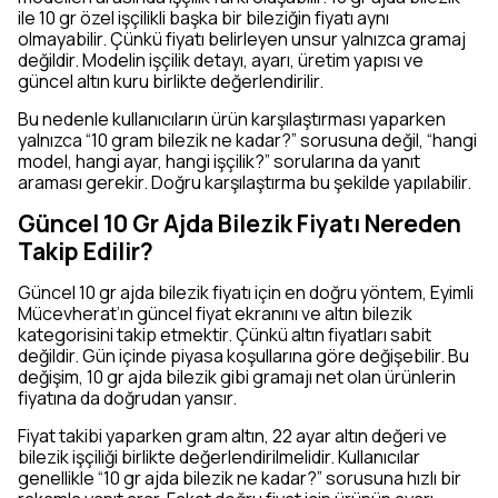
ile 10 gr özel işçilikli başka bir bileziğin fiyatı aynı
olmayabilir. Çünkü fiyatı belirleyen unsur yalnızca gramaj
değildir. Modelin işçilik detayı, ayarı, üretim yapısı ve
güncel altın kuru birlikte değerlendirilir.
Bu nedenle kullanıcıların ürün karşılaştırması yaparken
yalnızca “10 gram bilezik ne kadar?” sorusuna değil, “hangi
model, hangi ayar, hangi işçilik?” sorularına da yanıt
araması gerekir. Doğru karşılaştırma bu şekilde yapılabilir.
Güncel 10 Gr Ajda Bilezik Fiyatı Nereden
Takip Edilir?
Güncel 10 gr ajda bilezik fiyatı için en doğru yöntem, Eyimli
Mücevherat’ın güncel fiyat ekranını ve altın bilezik
kategorisini takip etmektir. Çünkü altın fiyatları sabit
değildir. Gün içinde piyasa koşullarına göre değişebilir. Bu
değişim, 10 gr ajda bilezik gibi gramajı net olan ürünlerin
fiyatına da doğrudan yansır.
Fiyat takibi yaparken gram altın, 22 ayar altın değeri ve
bilezik işçiliği birlikte değerlendirilmelidir. Kullanıcılar
genellikle “10 gr ajda bilezik ne kadar?” sorusuna hızlı bir