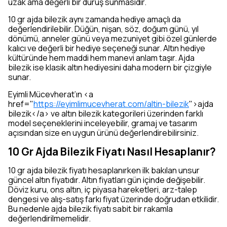
uzak ama değerli bir duruş sunmasıdır.
10 gr ajda bilezik aynı zamanda hediye amaçlı da
değerlendirilebilir. Düğün, nişan, söz, doğum günü, yıl
dönümü, anneler günü veya mezuniyet gibi özel günlerde
kalıcı ve değerli bir hediye seçeneği sunar. Altın hediye
kültüründe hem maddi hem manevi anlam taşır. Ajda
bilezik ise klasik altın hediyesini daha modern bir çizgiyle
sunar.
Eyimli Mücevherat’ın <a
href="
https://eyimlimucevherat.com/altin-bilezik
">ajda
bilezik</a> ve altın bilezik kategorileri üzerinden farklı
model seçeneklerini inceleyebilir, gramaj ve tasarım
açısından size en uygun ürünü değerlendirebilirsiniz.
10 Gr Ajda Bilezik Fiyatı Nasıl Hesaplanır?
10 gr ajda bilezik fiyatı hesaplanırken ilk bakılan unsur
güncel altın fiyatıdır. Altın fiyatları gün içinde değişebilir.
Döviz kuru, ons altın, iç piyasa hareketleri, arz-talep
dengesi ve alış-satış farkı fiyat üzerinde doğrudan etkilidir.
Bu nedenle ajda bilezik fiyatı sabit bir rakamla
değerlendirilmemelidir.