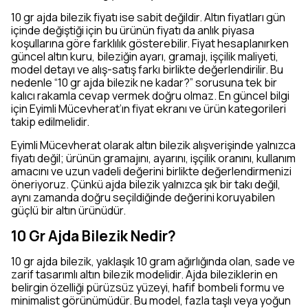
10 gr ajda bilezik fiyatı ise sabit değildir. Altın fiyatları gün
içinde değiştiği için bu ürünün fiyatı da anlık piyasa
koşullarına göre farklılık gösterebilir. Fiyat hesaplanırken
güncel altın kuru, bileziğin ayarı, gramajı, işçilik maliyeti,
model detayı ve alış-satış farkı birlikte değerlendirilir. Bu
nedenle “10 gr ajda bilezik ne kadar?” sorusuna tek bir
kalıcı rakamla cevap vermek doğru olmaz. En güncel bilgi
için Eyimli Mücevherat’ın fiyat ekranı ve ürün kategorileri
takip edilmelidir.
Eyimli Mücevherat olarak altın bilezik alışverişinde yalnızca
fiyatı değil; ürünün gramajını, ayarını, işçilik oranını, kullanım
amacını ve uzun vadeli değerini birlikte değerlendirmenizi
öneriyoruz. Çünkü ajda bilezik yalnızca şık bir takı değil,
aynı zamanda doğru seçildiğinde değerini koruyabilen
güçlü bir altın ürünüdür.
10 Gr Ajda Bilezik Nedir?
10 gr ajda bilezik, yaklaşık 10 gram ağırlığında olan, sade ve
zarif tasarımlı altın bilezik modelidir. Ajda bileziklerin en
belirgin özelliği pürüzsüz yüzeyi, hafif bombeli formu ve
minimalist görünümüdür. Bu model, fazla taşlı veya yoğun