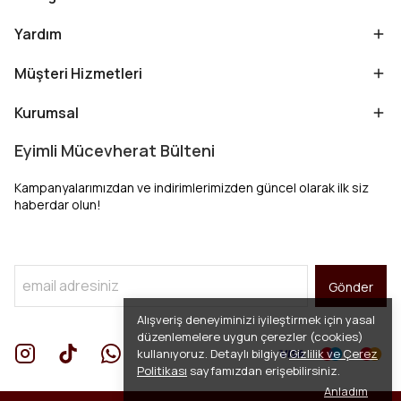
Yardım
Müşteri Hizmetleri
Kurumsal
Eyimli Mücevherat Bülteni
Kampanyalarımızdan ve indirimlerimizden güncel olarak ilk siz
haberdar olun!
Gönder
Alışveriş deneyiminizi iyileştirmek için yasal
düzenlemelere uygun çerezler (cookies)
kullanıyoruz. Detaylı bilgiye
Gizlilik ve Çerez
Politikası
sayfamızdan erişebilirsiniz.
Anladım