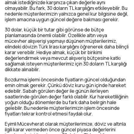
almak istediğinizde karşınıza çıkan değerle aynı
olmayabilir. Bu fark, 30 doların TL karşılığını etkileyebilir. Bu
nedenle müşterilerimizin yalnızca genel kur bilgisine değil,
işlem amacına uygun güncel değere bakması gerekir.
30 dolar, küçük bir tutar gibi görünse de bütçe
planlamasında önemli olabilir. Özellikle altın veya
mücevher alışverişi yapmayı düşünen müşterilerimiz,
elindeki dövizin Türk lirası karşılığını öğrenerek daha bilinçli
karar verebilir. Hediye almak, küçük bir birikimi
değerlendirmek veya mevcut alışveriş bütçesine katkı
sağlamak isteyen müşterilerimiz için 30 doların TL karşılığı
dikkate alınabilir.
Bozdurma işlemi öncesinde fiyatların güncel olduğundan
emin olmak gerekir. Çünkü döviz kuru gün içinde hareket
edebilir. Sabah görülen değer ile günün ilerleyen
saatlerinde görülen değer farklı olabilir. Kur hareketliliğinin
yoğun olduğu dönemlerde bu fark daha belirgin hale
gelebilir. Bu nedenle müşterilerimizin işlem öncesinde
fiyatları tekrar kontrol etmesi faydalı olur.
Eyimli Mücevherat olarak müşterilerimize, döviz ve altınla
ilgili karar vermeden önce güncel piyasa değerlerini