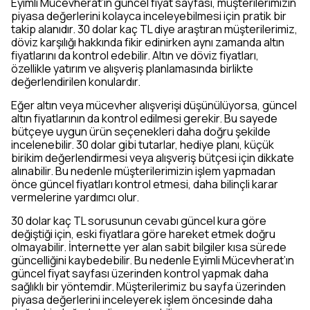
Eyimli Mücevherat’ın güncel fiyat sayfası, müşterilerimizin
piyasa değerlerini kolayca inceleyebilmesi için pratik bir
takip alanıdır. 30 dolar kaç TL diye araştıran müşterilerimiz,
döviz karşılığı hakkında fikir edinirken aynı zamanda altın
fiyatlarını da kontrol edebilir. Altın ve döviz fiyatları,
özellikle yatırım ve alışveriş planlamasında birlikte
değerlendirilen konulardır.
Eğer altın veya mücevher alışverişi düşünülüyorsa, güncel
altın fiyatlarının da kontrol edilmesi gerekir. Bu sayede
bütçeye uygun ürün seçenekleri daha doğru şekilde
incelenebilir. 30 dolar gibi tutarlar, hediye planı, küçük
birikim değerlendirmesi veya alışveriş bütçesi için dikkate
alınabilir. Bu nedenle müşterilerimizin işlem yapmadan
önce güncel fiyatları kontrol etmesi, daha bilinçli karar
vermelerine yardımcı olur.
30 dolar kaç TL sorusunun cevabı güncel kura göre
değiştiği için, eski fiyatlara göre hareket etmek doğru
olmayabilir. İnternette yer alan sabit bilgiler kısa sürede
güncelliğini kaybedebilir. Bu nedenle Eyimli Mücevherat’ın
güncel fiyat sayfası üzerinden kontrol yapmak daha
sağlıklı bir yöntemdir. Müşterilerimiz bu sayfa üzerinden
piyasa değerlerini inceleyerek işlem öncesinde daha