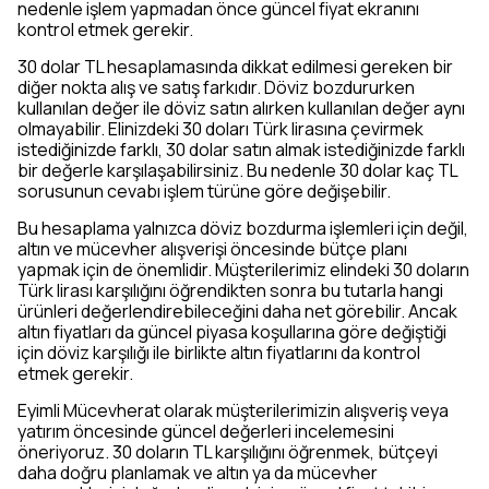
nedenle işlem yapmadan önce güncel fiyat ekranını
kontrol etmek gerekir.
30 dolar TL hesaplamasında dikkat edilmesi gereken bir
diğer nokta alış ve satış farkıdır. Döviz bozdururken
kullanılan değer ile döviz satın alırken kullanılan değer aynı
olmayabilir. Elinizdeki 30 doları Türk lirasına çevirmek
istediğinizde farklı, 30 dolar satın almak istediğinizde farklı
bir değerle karşılaşabilirsiniz. Bu nedenle 30 dolar kaç TL
sorusunun cevabı işlem türüne göre değişebilir.
Bu hesaplama yalnızca döviz bozdurma işlemleri için değil,
altın ve mücevher alışverişi öncesinde bütçe planı
yapmak için de önemlidir. Müşterilerimiz elindeki 30 doların
Türk lirası karşılığını öğrendikten sonra bu tutarla hangi
ürünleri değerlendirebileceğini daha net görebilir. Ancak
altın fiyatları da güncel piyasa koşullarına göre değiştiği
için döviz karşılığı ile birlikte altın fiyatlarını da kontrol
etmek gerekir.
Eyimli Mücevherat olarak müşterilerimizin alışveriş veya
yatırım öncesinde güncel değerleri incelemesini
öneriyoruz. 30 doların TL karşılığını öğrenmek, bütçeyi
daha doğru planlamak ve altın ya da mücevher