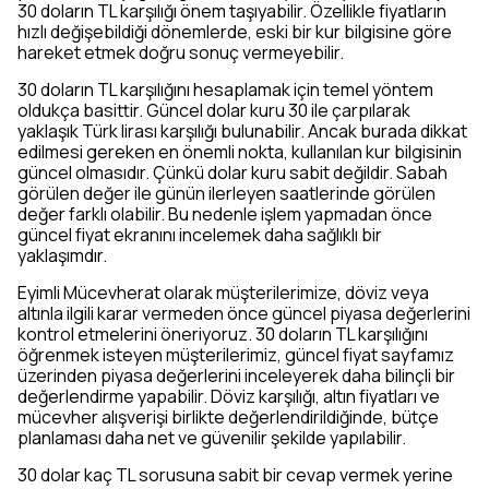
30 doların TL karşılığı önem taşıyabilir. Özellikle fiyatların
hızlı değişebildiği dönemlerde, eski bir kur bilgisine göre
hareket etmek doğru sonuç vermeyebilir.
30 doların TL karşılığını hesaplamak için temel yöntem
oldukça basittir. Güncel dolar kuru 30 ile çarpılarak
yaklaşık Türk lirası karşılığı bulunabilir. Ancak burada dikkat
edilmesi gereken en önemli nokta, kullanılan kur bilgisinin
güncel olmasıdır. Çünkü dolar kuru sabit değildir. Sabah
görülen değer ile günün ilerleyen saatlerinde görülen
değer farklı olabilir. Bu nedenle işlem yapmadan önce
güncel fiyat ekranını incelemek daha sağlıklı bir
yaklaşımdır.
Eyimli Mücevherat olarak müşterilerimize, döviz veya
altınla ilgili karar vermeden önce güncel piyasa değerlerini
kontrol etmelerini öneriyoruz. 30 doların TL karşılığını
öğrenmek isteyen müşterilerimiz, güncel fiyat sayfamız
üzerinden piyasa değerlerini inceleyerek daha bilinçli bir
değerlendirme yapabilir. Döviz karşılığı, altın fiyatları ve
mücevher alışverişi birlikte değerlendirildiğinde, bütçe
planlaması daha net ve güvenilir şekilde yapılabilir.
30 dolar kaç TL sorusuna sabit bir cevap vermek yerine