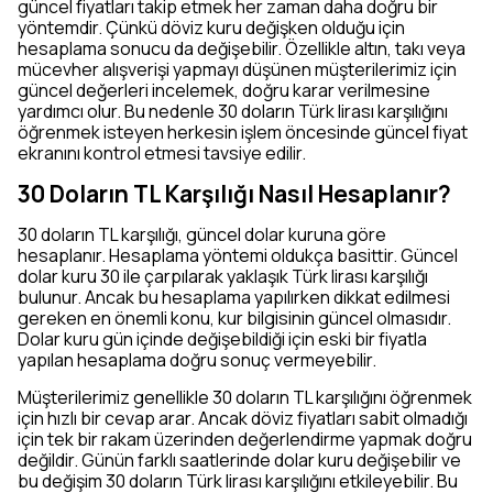
güncel fiyatları takip etmek her zaman daha doğru bir
yöntemdir. Çünkü döviz kuru değişken olduğu için
hesaplama sonucu da değişebilir. Özellikle altın, takı veya
mücevher alışverişi yapmayı düşünen müşterilerimiz için
güncel değerleri incelemek, doğru karar verilmesine
yardımcı olur. Bu nedenle 30 doların Türk lirası karşılığını
öğrenmek isteyen herkesin işlem öncesinde güncel fiyat
ekranını kontrol etmesi tavsiye edilir.
30 Doların TL Karşılığı Nasıl Hesaplanır?
30 doların TL karşılığı, güncel dolar kuruna göre
hesaplanır. Hesaplama yöntemi oldukça basittir. Güncel
dolar kuru 30 ile çarpılarak yaklaşık Türk lirası karşılığı
bulunur. Ancak bu hesaplama yapılırken dikkat edilmesi
gereken en önemli konu, kur bilgisinin güncel olmasıdır.
Dolar kuru gün içinde değişebildiği için eski bir fiyatla
yapılan hesaplama doğru sonuç vermeyebilir.
Müşterilerimiz genellikle 30 doların TL karşılığını öğrenmek
için hızlı bir cevap arar. Ancak döviz fiyatları sabit olmadığı
için tek bir rakam üzerinden değerlendirme yapmak doğru
değildir. Günün farklı saatlerinde dolar kuru değişebilir ve
bu değişim 30 doların Türk lirası karşılığını etkileyebilir. Bu