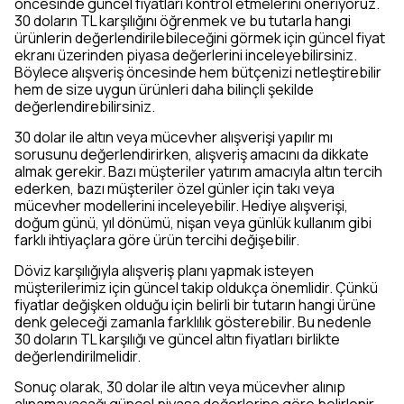
öncesinde güncel fiyatları kontrol etmelerini öneriyoruz.
30 doların TL karşılığını öğrenmek ve bu tutarla hangi
ürünlerin değerlendirilebileceğini görmek için güncel fiyat
ekranı üzerinden piyasa değerlerini inceleyebilirsiniz.
Böylece alışveriş öncesinde hem bütçenizi netleştirebilir
hem de size uygun ürünleri daha bilinçli şekilde
değerlendirebilirsiniz.
30 dolar ile altın veya mücevher alışverişi yapılır mı
sorusunu değerlendirirken, alışveriş amacını da dikkate
almak gerekir. Bazı müşteriler yatırım amacıyla altın tercih
ederken, bazı müşteriler özel günler için takı veya
mücevher modellerini inceleyebilir. Hediye alışverişi,
doğum günü, yıl dönümü, nişan veya günlük kullanım gibi
farklı ihtiyaçlara göre ürün tercihi değişebilir.
Döviz karşılığıyla alışveriş planı yapmak isteyen
müşterilerimiz için güncel takip oldukça önemlidir. Çünkü
fiyatlar değişken olduğu için belirli bir tutarın hangi ürüne
denk geleceği zamanla farklılık gösterebilir. Bu nedenle
30 doların TL karşılığı ve güncel altın fiyatları birlikte
değerlendirilmelidir.
Sonuç olarak, 30 dolar ile altın veya mücevher alınıp