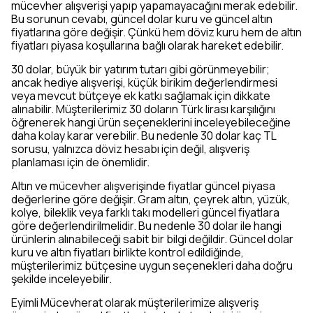
mücevher alışverişi yapıp yapamayacağını merak edebilir.
Bu sorunun cevabı, güncel dolar kuru ve güncel altın
fiyatlarına göre değişir. Çünkü hem döviz kuru hem de altın
fiyatları piyasa koşullarına bağlı olarak hareket edebilir.
30 dolar, büyük bir yatırım tutarı gibi görünmeyebilir;
ancak hediye alışverişi, küçük birikim değerlendirmesi
veya mevcut bütçeye ek katkı sağlamak için dikkate
alınabilir. Müşterilerimiz 30 doların Türk lirası karşılığını
öğrenerek hangi ürün seçeneklerini inceleyebileceğine
daha kolay karar verebilir. Bu nedenle 30 dolar kaç TL
sorusu, yalnızca döviz hesabı için değil, alışveriş
planlaması için de önemlidir.
Altın ve mücevher alışverişinde fiyatlar güncel piyasa
değerlerine göre değişir. Gram altın, çeyrek altın, yüzük,
kolye, bileklik veya farklı takı modelleri güncel fiyatlara
göre değerlendirilmelidir. Bu nedenle 30 dolar ile hangi
ürünlerin alınabileceği sabit bir bilgi değildir. Güncel dolar
kuru ve altın fiyatları birlikte kontrol edildiğinde,
müşterilerimiz bütçesine uygun seçenekleri daha doğru
şekilde inceleyebilir.
Eyimli Mücevherat olarak müşterilerimize alışveriş