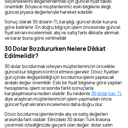
seçeneklerini değerlendirmek için güncel fiyat takibi
önemlidir. Böylece müşterilerimiz eski bilgilerle değil,
güncel piyasa değerleriyle hareket edebilir.
Sonuç olarak 30 doların TL karşılığı, güncel dolar kuruna
göre belirlenir. En doğru bilgi için işlem öncesinde güncel
fiyat ekranı incelenmeli, alış ve satış farkı dikkate alınmalı
ve karar buna göre verilmelidir.
30 Dolar Bozdururken Nelere Dikkat
Edilmelidir?
30 dolar bozdurmak isteyen müşterilerimizin öncelikle
güncel kur bilgisini kontrol etmesi gerekir. Döviz fiyatları
gün içinde değişebildiği için bozdurma işlemi yapılacak
andaki değer önemlidir. Eski bir fiyat bilgisine göre yapılan
hesaplama, işlem sırasında farklı sonuçlarla
karşılaşılmasına neden olabilir. Bu nedenle
30 dolar kaç TL
diye araştıran müşterilerimizin işlem yapmadan önce
güncel fiyat ekranını incelemesi daha doğru olur.
Döviz bozdurma işlemlerinde alış ve satış değerleri
arasında fark olabilir. Elinizdeki 30 doları Türk lirasına
çevirmek istediğinizde geçerli olan değer, dolar satın