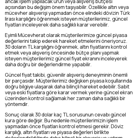
ancak işlem yapılacak ürün veya alışveriş bütçesi
açısından bu değişim önem taşıyabilir. Özellikle altın veya
mücevher alışverişi yapmadan önce elindeki dövizin Türk
lirası karşılığını öğrenmek isteyen müşterilerimiz, güncel
fiyatları inceleyerek daha sağlıklı karar verebilir.
Eyimli Mücevherat olarak müşterilerimize güncel piyasa
değerlerini takip ederek hareket etmelerini öneriyoruz.
30 doların TL karşılığını öğrenmek, altın fiyatlarını kontrol
etmek veya alışveriş öncesinde bütçe planı yapmak
isteyen müşterilerimiz güncel fiyat ekranını inceleyerek
daha doğru bir değerlendirme yapabilir.
Güncel fiyat takibi, güvenilir alışveriş deneyiminin önemli
bir parçasıdır. Müşterilerimiz değişken piyasa koşullarında
doğru bilgiye ulaşarak daha bilinçli hareket edebilir. Sabit
veya eski fiyatlara göre karar vermek yerine güncel ekran
üzerinden kontrol sağlamak her zaman daha sağlıklı bir
yöntemdir.
Sonuç olarak 30 dolar kaç TL sorusunun cevabı güncel
kura göre değişir. Bu nedenle müşterilerimizin işlem
yapmadan önce fiyatları kontrol etmesi gerekir. Döviz
karşılığı, altın fiyatları ve piyasa değerleri birlikte