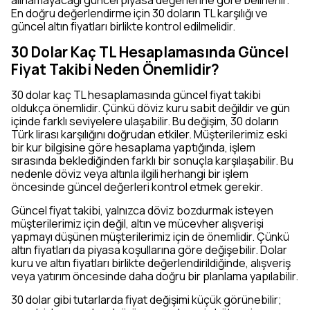
alınamayacağı güncel piyasa değerlerine göre belirlenir.
En doğru değerlendirme için 30 doların TL karşılığı ve
güncel altın fiyatları birlikte kontrol edilmelidir.
30 Dolar Kaç TL Hesaplamasında Güncel
Fiyat Takibi Neden Önemlidir?
30 dolar kaç TL hesaplamasında güncel fiyat takibi
oldukça önemlidir. Çünkü döviz kuru sabit değildir ve gün
içinde farklı seviyelere ulaşabilir. Bu değişim, 30 doların
Türk lirası karşılığını doğrudan etkiler. Müşterilerimiz eski
bir kur bilgisine göre hesaplama yaptığında, işlem
sırasında beklediğinden farklı bir sonuçla karşılaşabilir. Bu
nedenle döviz veya altınla ilgili herhangi bir işlem
öncesinde güncel değerleri kontrol etmek gerekir.
Güncel fiyat takibi, yalnızca döviz bozdurmak isteyen
müşterilerimiz için değil, altın ve mücevher alışverişi
yapmayı düşünen müşterilerimiz için de önemlidir. Çünkü
altın fiyatları da piyasa koşullarına göre değişebilir. Dolar
kuru ve altın fiyatları birlikte değerlendirildiğinde, alışveriş
veya yatırım öncesinde daha doğru bir planlama yapılabilir.
30 dolar gibi tutarlarda fiyat değişimi küçük görünebilir;