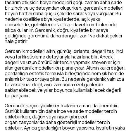
tasarım etkisidir. Kolye modelleri çoğu zaman daha sade
bir zincir ve uç detayından oluşurken, gerdanlık modelleri
boyun hattını daha güçlü şekilde sarar veya vurgular. Bu
nedenle özellikle abiye kıyafetlerde, açık yaka
elbiselerde, gelinliklerde ve özel davet kombinlerinde
sıkça kullanılır. Gerdanlık, doğru kıyafetle bir araya
geldiğinde görünümü daha dengeli, zarif ve dikkat çekici
hale getirir.
Gerdanlık modelleri altın, gümüş, pırlanta, değerli taş, inci
veya farklı süsleme detaylarıyla hazırlanabilir. Ancak
değerli ve uzun ömürlü bir tercih yapmak isteyenler için
altın gerdanlık modelleri ön plana çıkar. Altının kalıcı değeri,
gerdanlığın estetik formuyla birleştiğinde hem şık hem de
anlamlı bir takı ortaya çıkar. Bu nedenle gerdanlık yalnızca
bir aksesuar değil, aynı zamanda özel günlerde
saklanabilecek ve yıllar boyunca kullanılabilecek değerli
bir parçadır.
Gerdanlık seçimi yapılırken kullanım amacı da önemlidir.
Günlük kullanım için daha ince ve sade modeller tercih
edilebilirken, düğün veya nişan gibi özel
organizasyonlarda daha gösterişli modeller tercih
edilebilir. Ayrıca gerdanlığın boyun yapısına, kıyafetin yaka