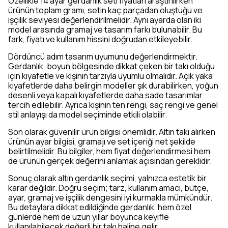
Özellikle 14 ayar gerdanlık seti fiyatları araştırılırken
ürünün toplam gramı, setin kaç parçadan oluştuğu ve
işçilik seviyesi değerlendirilmelidir. Aynı ayarda olan iki
model arasında gramaj ve tasarım farkı bulunabilir. Bu
fark, fiyatı ve kullanım hissini doğrudan etkileyebilir.
Dördüncü adım tasarım uyumunu değerlendirmektir.
Gerdanlık, boyun bölgesinde dikkat çeken bir takı olduğu
için kıyafetle ve kişinin tarzıyla uyumlu olmalıdır. Açık yaka
kıyafetlerde daha belirgin modeller şık durabilirken, yoğun
desenli veya kapalı kıyafetlerde daha sade tasarımlar
tercih edilebilir. Ayrıca kişinin ten rengi, saç rengi ve genel
stil anlayışı da model seçiminde etkili olabilir.
Son olarak güvenilir ürün bilgisi önemlidir. Altın takı alırken
ürünün ayar bilgisi, gramajı ve set içeriği net şekilde
belirtilmelidir. Bu bilgiler, hem fiyat değerlendirmesi hem
de ürünün gerçek değerini anlamak açısından gereklidir.
Sonuç olarak altın gerdanlık seçimi, yalnızca estetik bir
karar değildir. Doğru seçim; tarz, kullanım amacı, bütçe,
ayar, gramaj ve işçilik dengesini iyi kurmakla mümkündür.
Bu detaylara dikkat edildiğinde gerdanlık, hem özel
günlerde hem de uzun yıllar boyunca keyifle
kullanılabilecek değerli bir takı haline gelir.