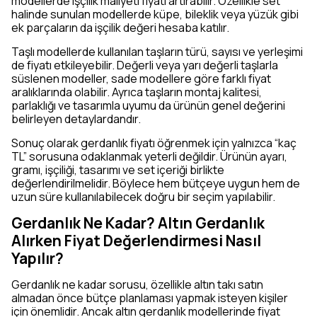
modellerde işçilik maliyeti fiyatı artırabilir. Özellikle set
halinde sunulan modellerde küpe, bileklik veya yüzük gibi
ek parçaların da işçilik değeri hesaba katılır.
Taşlı modellerde kullanılan taşların türü, sayısı ve yerleşimi
de fiyatı etkileyebilir. Değerli veya yarı değerli taşlarla
süslenen modeller, sade modellere göre farklı fiyat
aralıklarında olabilir. Ayrıca taşların montaj kalitesi,
parlaklığı ve tasarımla uyumu da ürünün genel değerini
belirleyen detaylardandır.
Sonuç olarak gerdanlık fiyatı öğrenmek için yalnızca “kaç
TL” sorusuna odaklanmak yeterli değildir. Ürünün ayarı,
gramı, işçiliği, tasarımı ve set içeriği birlikte
değerlendirilmelidir. Böylece hem bütçeye uygun hem de
uzun süre kullanılabilecek doğru bir seçim yapılabilir.
Gerdanlık Ne Kadar? Altın Gerdanlık
Alırken Fiyat Değerlendirmesi Nasıl
Yapılır?
Gerdanlık ne kadar sorusu, özellikle altın takı satın
almadan önce bütçe planlaması yapmak isteyen kişiler
için önemlidir. Ancak altın gerdanlık modellerinde fiyat