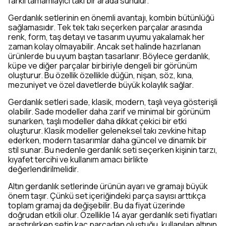
farklı tamamlayıcı takı bir arada sunulur.
Gerdanlık setlerinin en önemli avantajı, kombin bütünlüğü
sağlamasıdır. Tek tek takı seçerken parçalar arasında
renk, form, taş detayı ve tasarım uyumu yakalamak her
zaman kolay olmayabilir. Ancak set halinde hazırlanan
ürünlerde bu uyum baştan tasarlanır. Böylece gerdanlık,
küpe ve diğer parçalar birbiriyle dengeli bir görünüm
oluşturur. Bu özellik özellikle düğün, nişan, söz, kına,
mezuniyet ve özel davetlerde büyük kolaylık sağlar.
Gerdanlık setleri sade, klasik, modern, taşlı veya gösterişli
olabilir. Sade modeller daha zarif ve minimal bir görünüm
sunarken, taşlı modeller daha dikkat çekici bir etki
oluşturur. Klasik modeller geleneksel takı zevkine hitap
ederken, modern tasarımlar daha güncel ve dinamik bir
stil sunar. Bu nedenle gerdanlık seti seçerken kişinin tarzı,
kıyafet tercihi ve kullanım amacı birlikte
değerlendirilmelidir.
Altın gerdanlık setlerinde ürünün ayarı ve gramajı büyük
önem taşır. Çünkü set içeriğindeki parça sayısı arttıkça
toplam gramaj da değişebilir. Bu da fiyat üzerinde
doğrudan etkili olur. Özellikle 14 ayar gerdanlık seti fiyatları
araştırılırken setin kaç parçadan oluştuğu, kullanılan altının