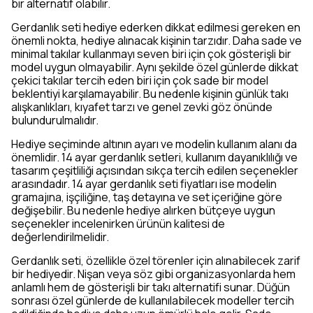
bir alternatif olabilir.
Gerdanlık seti hediye ederken dikkat edilmesi gereken en
önemli nokta, hediye alınacak kişinin tarzıdır. Daha sade ve
minimal takılar kullanmayı seven biri için çok gösterişli bir
model uygun olmayabilir. Aynı şekilde özel günlerde dikkat
çekici takılar tercih eden biri için çok sade bir model
beklentiyi karşılamayabilir. Bu nedenle kişinin günlük takı
alışkanlıkları, kıyafet tarzı ve genel zevki göz önünde
bulundurulmalıdır.
Hediye seçiminde altının ayarı ve modelin kullanım alanı da
önemlidir. 14 ayar gerdanlık setleri, kullanım dayanıklılığı ve
tasarım çeşitliliği açısından sıkça tercih edilen seçenekler
arasındadır. 14 ayar gerdanlık seti fiyatları ise modelin
gramajına, işçiliğine, taş detayına ve set içeriğine göre
değişebilir. Bu nedenle hediye alırken bütçeye uygun
seçenekler incelenirken ürünün kalitesi de
değerlendirilmelidir.
Gerdanlık seti, özellikle özel törenler için alınabilecek zarif
bir hediyedir. Nişan veya söz gibi organizasyonlarda hem
anlamlı hem de gösterişli bir takı alternatifi sunar. Düğün
sonrası özel günlerde de kullanılabilecek modeller tercih