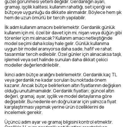
güzel görünmesi yeterli değildir. Gerdanlığın ayarı,
gramajı, işçilik kalitesi, kullanım rahatlığı, set içeriği ve
bütçeye uygunluğu da dikkate alınmalıdır. Böylece hem şık
hem de uzun ömürlü bir tercih yapılabilir.
İlk adım kullanım amacını belirlemektir. Gerdanlık günlük
kullanım için mi, özel bir davet için mi, nişan veya düğün gibi
törenler için mi alınacak? Kullanım amacı netleştiğinde
model seçimi daha kolay hale gelir. Günlük kullanıma
uygun bir model aranıyorsa daha sade, hafif ve rahat
tasarımlar tercih edilebilir. Özel günler için alınacaksa taşlı,
işlemeli veya set halinde sunulan daha dikkat çekici
modeller değerlendirilebilir.
İkinci adım bütçe aralığını belirlemektir. Gerdanlık kaç TL
veya gerdanlık ne kadar soruları bu noktada önem
kazanır. Ancak bütçe belirlerken altın fiyatlarının değişken
olduğu unutulmamalıdır. Gerdanlık fiyatları; güncel altın
değeri, gramaj, ayar, işçilik ve model detaylarına göre
değişebilir. Bu nedenle en doğru karar için yalnızca fiyat
karşılaştırması yapmak yerine ürün özelliklerini de
incelemek gerekir.
Üçüncü adım ayar ve gramaj bilgisini kontrol etmektir.