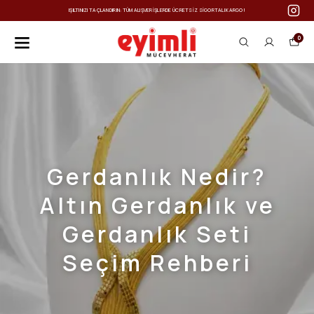
IŞILTINIZI TAÇLANDIRIN: TÜM ALIŞVERIŞLERDE ÜCRETSIZ SIGORTALI KARGO!
0
Gerdanlık Nedir?
Altın Gerdanlık ve
Gerdanlık Seti
Seçim Rehberi