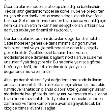
Üçüncü olarak modelin set olup olmadığına bakılmalıdır.
Tek bir altın gerdanlık modeli ile kolye, küpe ve bileklikten
oluşan bir gerdanlık seti arasında doğal olarak fiyat farkı
bulunur. Set modellerinde birden fazla parça yer aldığı için
hem kullanılan altın miktarı hem de işçilik oranı artabilir. Bu
da fiyatı etkileyen önemli bir faktördür.
Dördüncü olarak tasarım detayları değerlendirilmelidir.
Sade modeller genellikle daha minimal bir görünüme
sahipken, taşlı veya işlemeli modeller daha fazla işçilik
gerektirebilir. Özellikle özel tasarım hissi veren
modellerde ince detaylar, bağlantı noktaları ve süsleme
unsurları fiyatı değiştirebilir. Bu nedenle yalnızca görsel
beğeniyle değil, modelin üretim detaylarıyla da
değerlendirme yapılmalıdır.
Altın gerdanlık alırken fiyat değerlendirmesinde kullanım
amacı da önemlidir. Günlük kullanım için alınan bir modelde
hafiflik ve rahatlık ön planda olabilir. Özel günler için alınan
modellerde ise gösteriş, set uyumu ve tasarım etkisi daha
fazla önem kazanabilir. Hediye olarak alınacaksa modelin
zamansız ve farklı kombinlere uyum sağlayabilecek bir
çizgide olması avantaj sağlar.