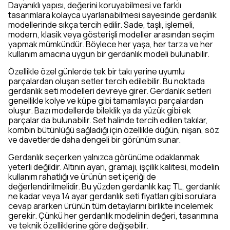
Dayanıklı yapısı, değerini koruyabilmesi ve farklı
tasarımlara kolayca uyarlanabilmesi sayesinde gerdanlık
modellerinde sıkça tercih edilir. Sade, taşlı, işlemeli,
modern, klasik veya gösterişli modeller arasından seçim
yapmak mümkündür. Böylece her yaşa, her tarza ve her
kullanım amacına uygun bir gerdanlık modeli bulunabilir.
Özellikle özel günlerde tek bir takı yerine uyumlu
parçalardan oluşan setler tercih edilebilir. Bu noktada
gerdanlık seti modelleri devreye girer. Gerdanlık setleri
genellikle kolye ve küpe gibi tamamlayıcı parçalardan
oluşur. Bazı modellerde bileklik ya da yüzük gibi ek
parçalar da bulunabilir. Set halinde tercih edilen takılar,
kombin bütünlüğü sağladığı için özellikle düğün, nişan, söz
ve davetlerde daha dengeli bir görünüm sunar.
Gerdanlık seçerken yalnızca görünüme odaklanmak
yeterli değildir. Altının ayarı, gramajı, işçilik kalitesi, modelin
kullanım rahatlığı ve ürünün set içeriği de
değerlendirilmelidir. Bu yüzden gerdanlık kaç TL, gerdanlık
ne kadar veya 14 ayar gerdanlık seti fiyatları gibi sorulara
cevap ararken ürünün tüm detaylarını birlikte incelemek
gerekir. Çünkü her gerdanlık modelinin değeri, tasarımına
ve teknik özelliklerine göre değişebilir.