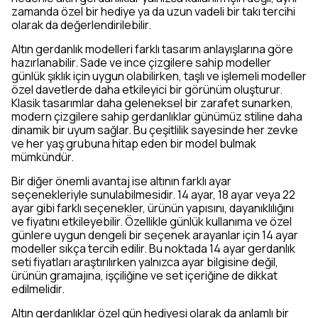
zamanda özel bir hediye ya da uzun vadeli bir takı tercihi
olarak da değerlendirilebilir.
Altın gerdanlık modelleri farklı tasarım anlayışlarına göre
hazırlanabilir. Sade ve ince çizgilere sahip modeller
günlük şıklık için uygun olabilirken, taşlı ve işlemeli modeller
özel davetlerde daha etkileyici bir görünüm oluşturur.
Klasik tasarımlar daha geleneksel bir zarafet sunarken,
modern çizgilere sahip gerdanlıklar günümüz stiline daha
dinamik bir uyum sağlar. Bu çeşitlilik sayesinde her zevke
ve her yaş grubuna hitap eden bir model bulmak
mümkündür.
Bir diğer önemli avantaj ise altının farklı ayar
seçenekleriyle sunulabilmesidir. 14 ayar, 18 ayar veya 22
ayar gibi farklı seçenekler, ürünün yapısını, dayanıklılığını
ve fiyatını etkileyebilir. Özellikle günlük kullanıma ve özel
günlere uygun dengeli bir seçenek arayanlar için 14 ayar
modeller sıkça tercih edilir. Bu noktada 14 ayar gerdanlık
seti fiyatları araştırılırken yalnızca ayar bilgisine değil,
ürünün gramajına, işçiliğine ve set içeriğine de dikkat
edilmelidir.
Altın gerdanlıklar özel gün hediyesi olarak da anlamlı bir