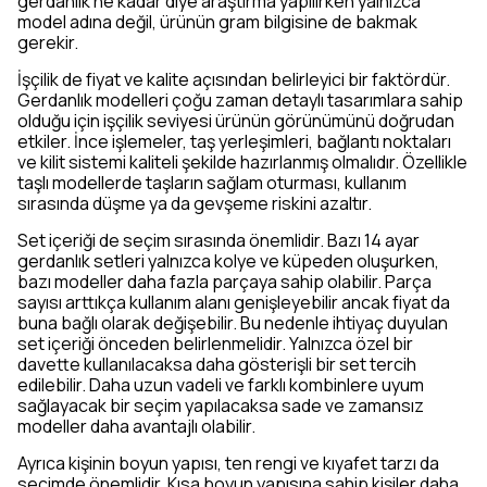
gerdanlık ne kadar diye araştırma yapılırken yalnızca
model adına değil, ürünün gram bilgisine de bakmak
gerekir.
İşçilik de fiyat ve kalite açısından belirleyici bir faktördür.
Gerdanlık modelleri çoğu zaman detaylı tasarımlara sahip
olduğu için işçilik seviyesi ürünün görünümünü doğrudan
etkiler. İnce işlemeler, taş yerleşimleri, bağlantı noktaları
ve kilit sistemi kaliteli şekilde hazırlanmış olmalıdır. Özellikle
taşlı modellerde taşların sağlam oturması, kullanım
sırasında düşme ya da gevşeme riskini azaltır.
Set içeriği de seçim sırasında önemlidir. Bazı 14 ayar
gerdanlık setleri yalnızca kolye ve küpeden oluşurken,
bazı modeller daha fazla parçaya sahip olabilir. Parça
sayısı arttıkça kullanım alanı genişleyebilir ancak fiyat da
buna bağlı olarak değişebilir. Bu nedenle ihtiyaç duyulan
set içeriği önceden belirlenmelidir. Yalnızca özel bir
davette kullanılacaksa daha gösterişli bir set tercih
edilebilir. Daha uzun vadeli ve farklı kombinlere uyum
sağlayacak bir seçim yapılacaksa sade ve zamansız
modeller daha avantajlı olabilir.
Ayrıca kişinin boyun yapısı, ten rengi ve kıyafet tarzı da
seçimde önemlidir. Kısa boyun yapısına sahip kişiler daha