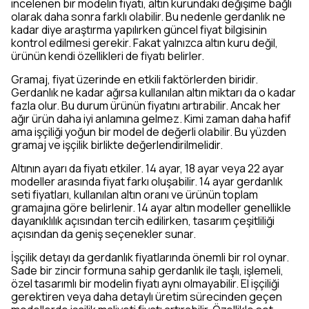
incelenen bir modelin fiyatı, altın kurundaki değişime bağlı
olarak daha sonra farklı olabilir. Bu nedenle gerdanlık ne
kadar diye araştırma yapılırken güncel fiyat bilgisinin
kontrol edilmesi gerekir. Fakat yalnızca altın kuru değil,
ürünün kendi özellikleri de fiyatı belirler.
Gramaj, fiyat üzerinde en etkili faktörlerden biridir.
Gerdanlık ne kadar ağırsa kullanılan altın miktarı da o kadar
fazla olur. Bu durum ürünün fiyatını artırabilir. Ancak her
ağır ürün daha iyi anlamına gelmez. Kimi zaman daha hafif
ama işçiliği yoğun bir model de değerli olabilir. Bu yüzden
gramaj ve işçilik birlikte değerlendirilmelidir.
Altının ayarı da fiyatı etkiler. 14 ayar, 18 ayar veya 22 ayar
modeller arasında fiyat farkı oluşabilir. 14 ayar gerdanlık
seti fiyatları, kullanılan altın oranı ve ürünün toplam
gramajına göre belirlenir. 14 ayar altın modeller genellikle
dayanıklılık açısından tercih edilirken, tasarım çeşitliliği
açısından da geniş seçenekler sunar.
İşçilik detayı da gerdanlık fiyatlarında önemli bir rol oynar.
Sade bir zincir formuna sahip gerdanlık ile taşlı, işlemeli,
özel tasarımlı bir modelin fiyatı aynı olmayabilir. El işçiliği
gerektiren veya daha detaylı üretim sürecinden geçen