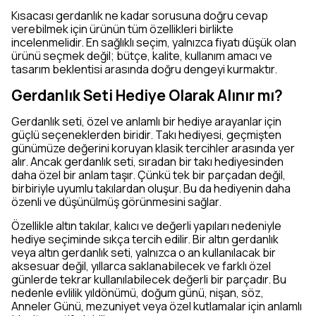
Kısacası gerdanlık ne kadar sorusuna doğru cevap
verebilmek için ürünün tüm özellikleri birlikte
incelenmelidir. En sağlıklı seçim, yalnızca fiyatı düşük olan
ürünü seçmek değil; bütçe, kalite, kullanım amacı ve
tasarım beklentisi arasında doğru dengeyi kurmaktır.
Gerdanlık Seti Hediye Olarak Alınır mı?
Gerdanlık seti, özel ve anlamlı bir hediye arayanlar için
güçlü seçeneklerden biridir. Takı hediyesi, geçmişten
günümüze değerini koruyan klasik tercihler arasında yer
alır. Ancak gerdanlık seti, sıradan bir takı hediyesinden
daha özel bir anlam taşır. Çünkü tek bir parçadan değil,
birbiriyle uyumlu takılardan oluşur. Bu da hediyenin daha
özenli ve düşünülmüş görünmesini sağlar.
Özellikle altın takılar, kalıcı ve değerli yapıları nedeniyle
hediye seçiminde sıkça tercih edilir. Bir altın gerdanlık
veya altın gerdanlık seti, yalnızca o an kullanılacak bir
aksesuar değil, yıllarca saklanabilecek ve farklı özel
günlerde tekrar kullanılabilecek değerli bir parçadır. Bu
nedenle evlilik yıldönümü, doğum günü, nişan, söz,
Anneler Günü, mezuniyet veya özel kutlamalar için anlamlı