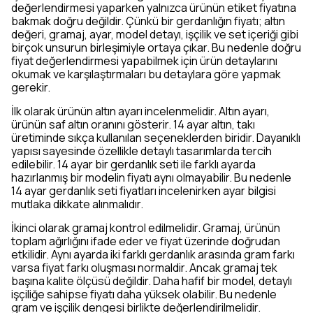
değerlendirmesi yaparken yalnızca ürünün etiket fiyatına
bakmak doğru değildir. Çünkü bir gerdanlığın fiyatı; altın
değeri, gramaj, ayar, model detayı, işçilik ve set içeriği gibi
birçok unsurun birleşimiyle ortaya çıkar. Bu nedenle doğru
fiyat değerlendirmesi yapabilmek için ürün detaylarını
okumak ve karşılaştırmaları bu detaylara göre yapmak
gerekir.
İlk olarak ürünün altın ayarı incelenmelidir. Altın ayarı,
ürünün saf altın oranını gösterir. 14 ayar altın, takı
üretiminde sıkça kullanılan seçeneklerden biridir. Dayanıklı
yapısı sayesinde özellikle detaylı tasarımlarda tercih
edilebilir. 14 ayar bir gerdanlık seti ile farklı ayarda
hazırlanmış bir modelin fiyatı aynı olmayabilir. Bu nedenle
14 ayar gerdanlık seti fiyatları incelenirken ayar bilgisi
mutlaka dikkate alınmalıdır.
İkinci olarak gramaj kontrol edilmelidir. Gramaj, ürünün
toplam ağırlığını ifade eder ve fiyat üzerinde doğrudan
etkilidir. Aynı ayarda iki farklı gerdanlık arasında gram farkı
varsa fiyat farkı oluşması normaldir. Ancak gramaj tek
başına kalite ölçüsü değildir. Daha hafif bir model, detaylı
işçiliğe sahipse fiyatı daha yüksek olabilir. Bu nedenle
gram ve işçilik dengesi birlikte değerlendirilmelidir.