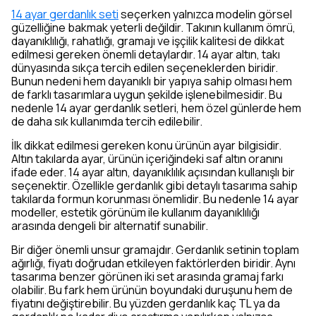
14 ayar gerdanlık seti
seçerken yalnızca modelin görsel
güzelliğine bakmak yeterli değildir. Takının kullanım ömrü,
dayanıklılığı, rahatlığı, gramajı ve işçilik kalitesi de dikkat
edilmesi gereken önemli detaylardır. 14 ayar altın, takı
dünyasında sıkça tercih edilen seçeneklerden biridir.
Bunun nedeni hem dayanıklı bir yapıya sahip olması hem
de farklı tasarımlara uygun şekilde işlenebilmesidir. Bu
nedenle 14 ayar gerdanlık setleri, hem özel günlerde hem
de daha sık kullanımda tercih edilebilir.
İlk dikkat edilmesi gereken konu ürünün ayar bilgisidir.
Altın takılarda ayar, ürünün içeriğindeki saf altın oranını
ifade eder. 14 ayar altın, dayanıklılık açısından kullanışlı bir
seçenektir. Özellikle gerdanlık gibi detaylı tasarıma sahip
takılarda formun korunması önemlidir. Bu nedenle 14 ayar
modeller, estetik görünüm ile kullanım dayanıklılığı
arasında dengeli bir alternatif sunabilir.
Bir diğer önemli unsur gramajdır. Gerdanlık setinin toplam
ağırlığı, fiyatı doğrudan etkileyen faktörlerden biridir. Aynı
tasarıma benzer görünen iki set arasında gramaj farkı
olabilir. Bu fark hem ürünün boyundaki duruşunu hem de
fiyatını değiştirebilir. Bu yüzden gerdanlık kaç TL ya da