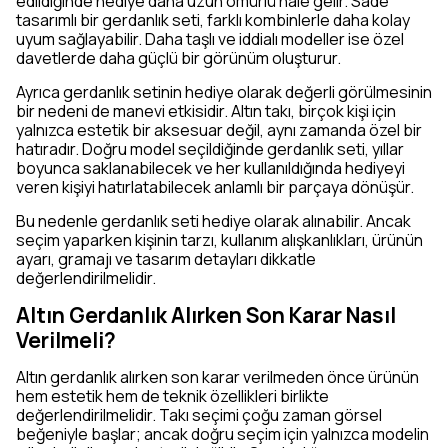
edildiğinde hediye daha uzun ömürlü hale gelir. Sade
tasarımlı bir gerdanlık seti, farklı kombinlerle daha kolay
uyum sağlayabilir. Daha taşlı ve iddialı modeller ise özel
davetlerde daha güçlü bir görünüm oluşturur.
Ayrıca gerdanlık setinin hediye olarak değerli görülmesinin
bir nedeni de manevi etkisidir. Altın takı, birçok kişi için
yalnızca estetik bir aksesuar değil, aynı zamanda özel bir
hatıradır. Doğru model seçildiğinde gerdanlık seti, yıllar
boyunca saklanabilecek ve her kullanıldığında hediyeyi
veren kişiyi hatırlatabilecek anlamlı bir parçaya dönüşür.
Bu nedenle gerdanlık seti hediye olarak alınabilir. Ancak
seçim yaparken kişinin tarzı, kullanım alışkanlıkları, ürünün
ayarı, gramajı ve tasarım detayları dikkatle
değerlendirilmelidir.
Altın Gerdanlık Alırken Son Karar Nasıl
Verilmeli?
Altın gerdanlık alırken son karar verilmeden önce ürünün
hem estetik hem de teknik özellikleri birlikte
değerlendirilmelidir. Takı seçimi çoğu zaman görsel
beğeniyle başlar; ancak doğru seçim için yalnızca modelin