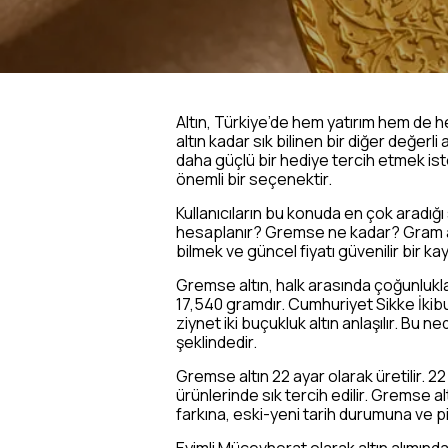
Altın, Türkiye’de hem yatırım hem de hed
altın kadar sık bilinen bir diğer değerl
daha güçlü bir hediye tercih etmek ist
önemli bir seçenektir.
Kullanıcıların bu konuda en çok aradığı
hesaplanır? Gremse ne kadar? Gram altı
bilmek ve güncel fiyatı güvenilir bir k
Gremse altın, halk arasında çoğunlukla “
17,540 gramdır. Cumhuriyet Sikke İkibu
ziynet iki buçukluk altın anlaşılır. Bu
şeklindedir.
Gremse altın 22 ayar olarak üretilir. 22
ürünlerinde sık tercih edilir. Gremse al
farkına, eski-yeni tarih durumuna ve pi