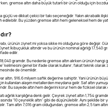
arken, gremse altın daha büyük tutarlı bir ürün olduğu için bozd
güçlü ve dikkat çekici bir takı seçeneğidir. Yakın akrabalık ilişk
 edilebilir. Bu yüzden gremse altın hem geleneksel hem de yatırı
dır?
bı, ürünün ziynet mi yoksa sikke mi olduğuna göre değişir. G
ynet İkibuçukluk altındır ve bu ürünün nominal ağırlığı 17,540 g
fade edilir.
 18,040 gramdır. Bu nedenle gremse altın alırken ürünün hangi g
kelimesini genel bir ifade olarak kullanır; fakat teknik olarak 
irmesinde de önemlidir.
ar altın, 916,6 milyem saflık değerine sahiptir. Yani ürünün büy
ak için kullanılan alaşım metallerden meydana gelir. Saf altın yum
dır. Bu sayede altın hem değerini korur hem de fiziksel olarak d
atı ağırlık karşılığına denk gelir. Çeyrek ziynet altın 1,754 gramd
ında “10 çeyreklik altın” gibi de düşünülebilir. Aynı şekilde bir 
lir. Tam altın 7,016 gram olduğundan, gremse altın 2,5 tam altın k