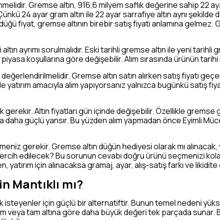
nmelidir. Gremse altın, 916,6 milyem saflık değerine sahip 22 ayar 
kü 24 ayar gram altın ile 22 ayar sarrafiye altın aynı şekilde de
 fiyat, gremse altının birebir satış fiyatı anlamına gelmez. Gr
i altın ayrımı sorulmalıdır. Eski tarihli gremse altın ile yeni tarih
ve piyasa koşullarına göre değişebilir. Alım sırasında ürünün tarihi
ı değerlendirilmelidir. Gremse altın satın alırken satış fiyatı geçe
nle yatırım amacıyla alım yapıyorsanız yalnızca bugünkü satış fiya
 gerekir. Altın fiyatları gün içinde değişebilir. Özellikle grems
ta daha güçlü yansır. Bu yüzden alım yapmadan önce Eyimli Mücev
meniz gerekir. Gremse altın düğün hediyesi olarak mı alınacak, y
tercih edilecek? Bu sorunun cevabı doğru ürünü seçmenizi kolay
tırım için alınacaksa gramaj, ayar, alış-satış farkı ve likidite
in Mantıklı mı?
ak isteyenler için güçlü bir alternatiftir. Bunun temel nedeni yüks
rım veya tam altına göre daha büyük değeri tek parçada sunar. 