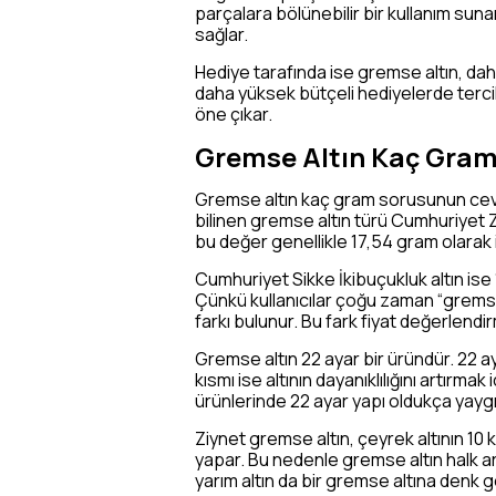
parçalara bölünebilir bir kullanım sun
sağlar.
Hediye tarafında ise gremse altın, daha 
daha yüksek bütçeli hediyelerde tercih
öne çıkar.
Gremse Altın Kaç Gram
Gremse altın kaç gram sorusunun ceva
bilinen gremse altın türü Cumhuriyet Zi
bu değer genellikle 17,54 gram olarak i
Cumhuriyet Sikke İkibuçukluk altın ise
Çünkü kullanıcılar çoğu zaman “gremse” 
farkı bulunur. Bu fark fiyat değerlend
Gremse altın 22 ayar bir üründür. 22 ay
kısmı ise altının dayanıklılığını artırm
ürünlerinde 22 ayar yapı oldukça yaygın
Ziynet gremse altın, çeyrek altının 10 k
yapar. Bu nedenle gremse altın halk aras
yarım altın da bir gremse altına denk ge