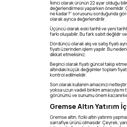
İkinci olarak ürünün 22 ayar olduğu bili
değerlendirmesi yaparken önemlidir. Çün
ne kadar?” sorusunu sorduğunda gördüğü
olarak ayrıca değerlendirilir.
Üçüncü olarak eski tarihli ve yeni tarihl
farkı oluşabilir. Bu fark sabit değildir 
Dördüncü olarak alış ve satış fiyatı ayr
fiyatı üzerinden işlem yapılır. Bu nede
dikkat etmelisiniz.
Beşinci olarak fiyatı güncel takip etmek
altındaki küçük değişimler toplam fiya
kontrol edilmelidir.
Son olarak kullanım amacınızı netleştir
yoksa uzun vadeli birikim amacıyla mı 
görünümü ve sunumu önem kazanırken, ya
Gremse Altın Yatırım İç
Gremse altın, fiziki altın yatırımı yapm
sarrafiye ürünü olmasıdır. Çeyrek, ya