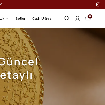
GO!
0
ezik
Setler
Çadır Ürünleri
 Güncel
etaylı