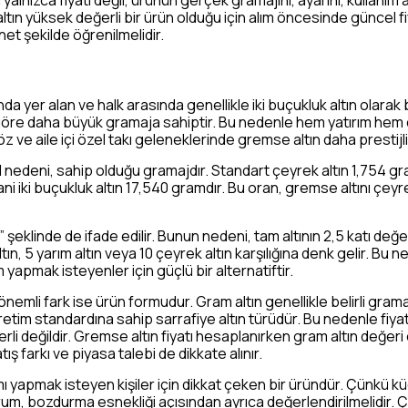
yalnızca fiyatı değil, ürünün gerçek gramajını, ayarını, kullanım 
tın yüksek değerli bir ürün olduğu için alım öncesinde güncel fi
net şekilde öğrenilmelidir.
 yer alan ve halk arasında genellikle iki buçukluk altın olarak b
a göre daha büyük gramaja sahiptir. Bu nedenle hem yatırım hem 
söz ve aile içi özel takı geleneklerinde gremse altın daha prestij
 nedeni, sahip olduğu gramajdır. Standart çeyrek altın 1,754 gra
ani iki buçukluk altın 17,540 gramdır. Bu oran, gremse altını çey
 şeklinde de ifade edilir. Bunun nedeni, tam altının 2,5 katı değe
tın, 5 yarım altın veya 10 çeyrek altın karşılığına denk gelir. B
m yapmak isteyenler için güçlü bir alternatiftir.
nemli fark ise ürün formudur. Gram altın genellikle belirli gramaj
etim standardına sahip sarrafiye altın türüdür. Bu nedenle fi
li değildir. Gremse altın fiyatı hesaplanırken gram altın değeri
atış farkı ve piyasa talebi de dikkate alınır.
tırımı yapmak isteyen kişiler için dikkat çeken bir üründür. Çünkü
rum, bozdurma esnekliği açısından ayrıca değerlendirilmelidir. 