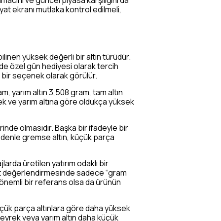
amacını ve güncel piyasa karşılığını da
yat ekranı mutlaka kontrol edilmeli,
ilinen yüksek değerli bir altın türüdür.
de özel gün hediyesi olarak tercih
li bir seçenek olarak görülür.
m, yarım altın 3,508 gram, tam altın
rek ve yarım altına göre oldukça yüksek
rinde olmasıdır. Başka bir ifadeyle bir
u nedenle gremse altın, küçük parça
larda üretilen yatırım odaklı bir
yat değerlendirmesinde sadece “gram
 önemli bir referans olsa da ürünün
 küçük parça altınlara göre daha yüksek
Çeyrek veya yarım altın daha küçük