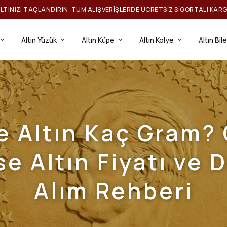
ILTINIZI TAÇLANDIRIN: TÜM ALIŞVERIŞLERDE ÜCRETSIZ SIGORTALI KAR
Altın Yüzük
Altın Küpe
Altın Kolye
Altın Bil
 Altın Kaç Gram?
e Altın Fiyatı ve D
Alım Rehberi