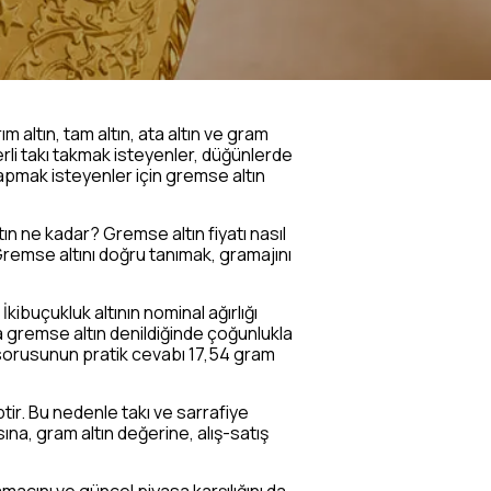
m altın, tam altın, ata altın ve gram
ğerli takı takmak isteyenler, düğünlerde
yapmak isteyenler için gremse altın
ın ne kadar? Gremse altın fiyatı nasıl
Gremse altını doğru tanımak, gramajını
kibuçukluk altının nominal ağırlığı
a gremse altın denildiğinde çoğunlukla
?” sorusunun pratik cevabı 17,54 gram
ptir. Bu nedenle takı ve sarrafiye
sına, gram altın değerine, alış-satış