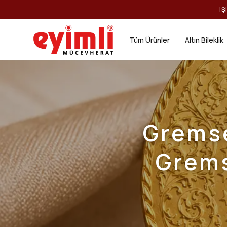
IŞ
Tüm Ürünler
Altın Bileklik
Gremse
Grems