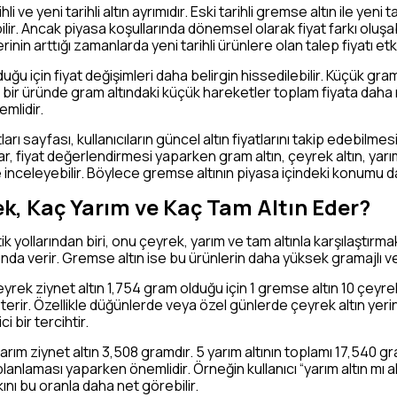
li ve yeni tarihli altın ayrımıdır. Eski tarihli gremse altın ile yeni
lir. Ancak piyasa koşullarında dönemsel olarak fiyat farkı oluşa
in arttığı zamanlarda yeni tarihli ürünlere olan talep fiyatı etki
ğu için fiyat değişimleri daha belirgin hissedilebilir. Küçük gramajl
k bir üründe gram altındaki küçük hareketler toplam fiyata daha
mlidir.
arı sayfası, kullanıcıların güncel altın fiyatlarını takip edebilmesi
r, fiyat değerlendirmesi yaparken gram altın, çeyrek altın, yarım 
 inceleyebilir. Böylece gremse altının piyasa içindeki konumu da
k, Kaç Yarım ve Kaç Tam Altın Eder?
yollarından biri, onu çeyrek, yarım ve tam altınla karşılaştırmakt
nda verir. Gremse altın ise bu ürünlerin daha yüksek gramajlı v
yrek ziynet altın 1,754 gram olduğu için 1 gremse altın 10 çeyre
sterir. Özellikle düğünlerde veya özel günlerde çeyrek altın ye
i bir tercihtir.
 yarım ziynet altın 3,508 gramdır. 5 yarım altının toplamı 17,540 
 planlaması yaparken önemlidir. Örneğin kullanıcı “yarım altın mı 
nı bu oranla daha net görebilir.