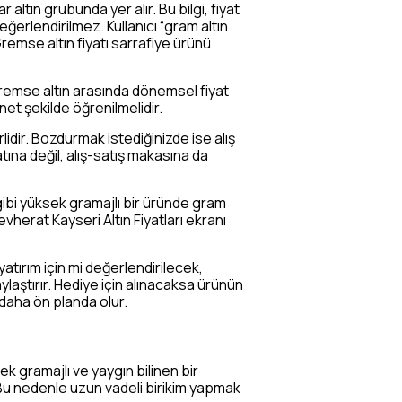
altın grubunda yer alır. Bu bilgi, fiyat
ğerlendirilmez. Kullanıcı “gram altın
emse altın fiyatı sarrafiye ürünü
li gremse altın arasında dönemsel fiyat
 net şekilde öğrenilmelidir.
rlidir. Bozdurmak istediğinizde ise alış
tına değil, alış-satış makasına da
e gibi yüksek gramajlı bir üründe gram
herat Kayseri Altın Fiyatları ekranı
atırım için mi değerlendirilecek,
laştırır. Hediye için alınacaksa ürünün
 daha ön planda olur.
ek gramajlı ve yaygın bilinen bir
Bu nedenle uzun vadeli birikim yapmak