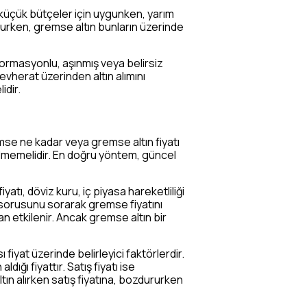
 küçük bütçeler için uygunken, yarım
olurken, gremse altın bunların üzerinde
eformasyonlu, aşınmış veya belirsiz
cevherat üzerinden altın alımını
idir.
remse ne kadar veya gremse altın fiyatı
erilmemelidir. En doğru yöntem, güncel
yatı, döviz kuru, iç piyasa hareketliliği
” sorusunu sorarak gremse fiyatını
n etkilenir. Ancak gremse altın bir
iyat üzerinde belirleyici faktörlerdir.
ığı fiyattır. Satış fiyatı ise
tın alırken satış fiyatına, bozdururken