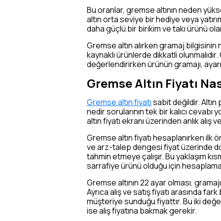
Bu oranlar, gremse altının neden yüks
altın orta seviye bir hediye veya yatır
daha güçlü bir birikim ve takı ürünü ol
Gremse altın alırken gramaj bilgisinin 
kaynaklı ürünlerde dikkatli olunmalıdır.
değerlendirirken ürünün gramajı, ayarı, 
Gremse Altın Fiyatı Nas
Gremse altın fiyatı
sabit değildir. Altı
nedir sorularının tek bir kalıcı cevabı
altın fiyatı ekranı üzerinden anlık alış 
Gremse altın fiyatı hesaplanırken ilk ön
ve arz-talep dengesi fiyat üzerinde do
tahmin etmeye çalışır. Bu yaklaşım kıs
sarrafiye ürünü olduğu için hesaplama
Gremse altının 22 ayar olması, gramajı
Ayrıca alış ve satış fiyatı arasında far
müşteriye sunduğu fiyattır. Bu iki değe
ise alış fiyatına bakmak gerekir.