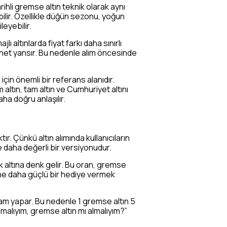
 tarihli gremse altın teknik olarak aynı
bilir. Özellikle düğün sezonu, yoğun
leyebilir.
ı altınlarda fiyat farkı daha sınırlı
 net yansır. Bu nedenle alım öncesinde
 için önemli bir referans alanıdır.
altın, tam altın ve Cumhuriyet altını
ha doğru anlaşılır.
ır. Çünkü altın alımında kullanıcıların
e daha değerli bir versiyonudur.
k altına denk gelir. Bu oran, gremse
rine daha güçlü bir hediye vermek
gram yapar. Bu nedenle 1 gremse altın 5
almalıyım, gremse altın mı almalıyım?”