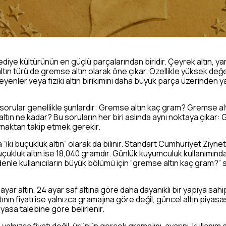
iye kültürünün en güçlü parçalarından biridir. Çeyrek altın, yarı
i altın türü de gremse altın olarak öne çıkar. Özellikle yüksek de
eyenler veya fiziki altın birikimini daha büyük parça üzerinden 
 sorular genellikle şunlardır: Gremse altın kaç gram? Gremse alt
n ne kadar? Bu soruların her biri aslında aynı noktaya çıkar: 
aynaktan takip etmek gerekir.
iki buçukluk altın” olarak da bilinir. Standart Cumhuriyet Ziynet İ
çukluk altın ise 18,040 gramdır. Günlük kuyumculuk kullanımınd
 nedenle kullanıcıların büyük bölümü için “gremse altın kaç gram
 ayar altın, 24 ayar saf altına göre daha dayanıklı bir yapıya sahi
tının fiyatı ise yalnızca gramajına göre değil, güncel altın piyasa
yasa talebine göre belirlenir.