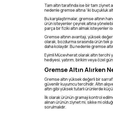
Tam altın tarafında ise bir tam ziynet a
nedenle gremse altına “iki buçukluk al
Bu karşılaştırmalar, gremse altının han
ürün isteyenler çeyrek altına yönelebil
parça bir fiziki altın almak isteyenler i
Gremse altının avantajı, yüksek değeri 
olarak, bozdurma sırasında ürün tek p
daha kolaydır. Bu nedenle gremse altın a
Eyimli Mücevherat olarak altın tercihi
hediyesi, yatırım, birikim veya özel gün 
Gremse Altın Alırken Ne
Gremse altın yüksek değerli bir sarraf
güvenilir kuyumcu tercihidir. Altın alış
altın gibi yüksek tutarlı ürünlerde küçük
İlk olarak ürünün gramajı kontrol edilm
alınan ürünün ziynet mi, sikke mi oldu
sorulmalıdır.