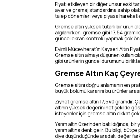
Fiyatı etkileyen bir diğer unsur eski tarih
ayar ve gramaj standardına sahip olabi
talep dönemleri veya piyasa hareketlerin
Gremse altın yüksek tutarlı bir ürün oldu
algılanırken, gremse gibi 17,54 gramlı
güncel ekran kontrolü yapmak çok öne
Eyimli Mücevherat’ın Kayseri Altın Fiyatl
Gremse altın almayı düşünen kullanıcıla
gibi ürünlerin güncel durumunu birlikte
Gremse Altın Kaç Çeyre
Gremse altını doğru anlamanın en pratik 
büyük bölümü kararını bu ürünler arası
Ziynet gremse altın 17,540 gramdır. Çe
altının yüksek değerini net şekilde gö
isteyenler için gremse altın dikkat çekic
Yarım altın üzerinden bakıldığında, bir
yarım altına denk gelir. Bu bilgi, bütçe
diye düşündüğünde aradaki değer farkı