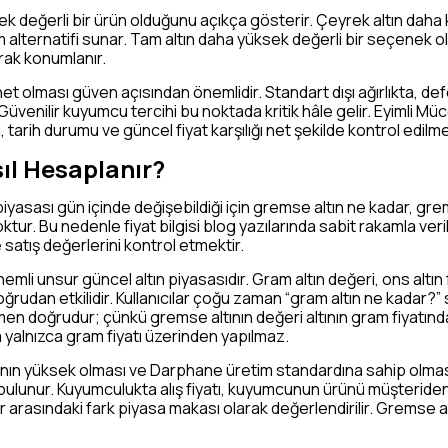
ek değerli bir ürün olduğunu açıkça gösterir. Çeyrek altın daha
ım alternatifi sunar. Tam altın daha yüksek değerli bir seçenek 
arak konumlanır.
net olması güven açısından önemlidir. Standart dışı ağırlıkta, d
 Güvenilir kuyumcu tercihi bu noktada kritik hâle gelir. Eyimli Mü
tarih durumu ve güncel fiyat karşılığı net şekilde kontrol edilmel
ıl Hesaplanır?
n piyasası gün içinde değişebildiği için gremse altın ne kadar, g
 yoktur. Bu nedenle fiyat bilgisi blog yazılarında sabit rakamla v
ve satış değerlerini kontrol etmektir.
emli unsur güncel altın piyasasıdır. Gram altın değeri, ons altın fi
ğrudan etkilidir. Kullanıcılar çoğu zaman “gram altın ne kadar?
men doğrudur; çünkü gremse altının değeri altının gram fiyatında
 yalnızca gram fiyatı üzerinden yapılmaz.
nın yüksek olması ve Darphane üretim standardına sahip olması f
k bulunur. Kuyumculukta alış fiyatı, kuyumcunun ürünü müşteriden ald
r arasındaki fark piyasa makası olarak değerlendirilir. Gremse al