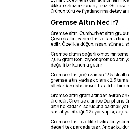
Eyimli Mücevherat olarak altın alımında 
dikkate almanızı öneriyoruz. Gremse al
ürünün türü ve fiyatlandırma detayları 
Gremse Altın Nedir?
Gremse altın, Cumhuriyet altını grubunda
Çeyrek altın, yarım altın ve tam altın
edilir. Özellikle düğün, nişan, sünnet, 
Gremse altının değerli olmasının temel
7,016 gram iken, ziynet gremse altın y
değerli bir konuma getirir.
Gremse altın çoğu zaman “2,5’luk altın”
gremse altın, yaklaşık olarak 2,5 tam al
altınlardan daha büyük tutarlı bir biriki
Gremse altını gram altından ayıran en ö
üründür. Gremse altın ise Darphane ür
altın ne kadar?” sorusuna bakmak yeter
sarrafiye niteliği, 22 ayar yapısı, alış-s
Gremse altın, özellikle fiziki altın ya
değeri tek parçada taşır. Ancak bu du