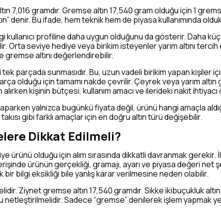
ltın 7,016 gramdır. Gremse altın 17,540 gram olduğu için 1 gremse a
tın” denir. Bu ifade, hem teknik hem de piyasa kullanımında oldu
gi kullanıcı profiline daha uygun olduğunu da gösterir. Daha küçü
ir. Orta seviye hediye veya birikim isteyenler yarım altını tercih
se gremse altını değerlendirebilir.
tek parçada sunmasıdır. Bu, uzun vadeli birikim yapan kişiler içi
arça olduğu için tamamı nakde çevrilir. Çeyrek veya yarım altın
lırken kişinin bütçesi, kullanım amacı ve ilerideki nakit ihtiyacı d
 yaparken yalnızca bugünkü fiyata değil, ürünü hangi amaçla al
takısı gibi farklı amaçlar için en doğru altın türü değişebilir.
lere Dikkat Edilmeli?
iye ürünü olduğu için alım sırasında dikkatli davranmak gerekir. 
verişinde ürünün gerçekliği, gramajı, ayarı ve piyasa değeri net ş
 bir bilgi eksikliği bile yanlış karar verilmesine neden olabilir.
elidir. Ziynet gremse altın 17,540 gramdır. Sikke ikibuçukluk altı
ğu netleştirilmelidir. Sadece “gremse” denilerek işlem yapmak ye