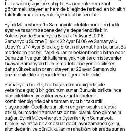
bir tasarım çizgisine sahiptir. Bu nedenle hem zarif
görünmek isteyenler hem de bileğinde fark edilen bir altın
takı kullanmak isteyenler için ideal bir tercihtir.
Eyimli Mücevherat’ta Samanyolu bileklik modelleri farklı
ayar ve tasarım seçenekleriyle değerlendirilebilir.
Koleksiyonda Samanyolu Bileklik 14 Ayar BL0018,
Samanyolu Süzme Bileklik 22 Ayar BL06 ve Samanyolu
Uzay Yolu 14 Ayar Bileklik gibi ürün alternatifleri bulunur. Bu
modellerin her biri, farklı kullanım beklentilerine hitap eder.
Daha zarif ve günlük kullanıma yakın bir tercih isteyenler
14 ayar Samanyolu bileklik modellerine yönelebilirken,
daha yüksek altın oranı isteyenler 22 ayar Samanyolu
süzme bileklik seçeneklerini değerlendirebilir.
Samanyolu bileklik, tek başına kullanıldığında bile
yeterince güçlü bir görünüm sunar. Bununla birlikte ince
altın bileklikler, yüzükler veya zarif küpelerle
kombinlendiğinde daha tamamlayıcı bir takı stili
oluşturabilir. Özellikle sarı altın renginin sıcak ve klasik
etkisi, bu modelin zamansız bir takı olarak öne çıkmasını
sağlar. Eyimli Mücevherat müşterileri için Samanyolu
bileklik, yalnızca bir aksesuar değil; aynı zamanda şıklığı,
altın değerini ve günlük kullanım rahatlığını bir arada sunan