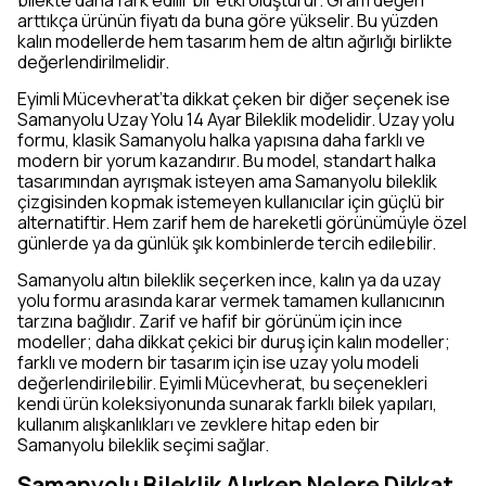
bilekte daha fark edilir bir etki oluşturur. Gram değeri
arttıkça ürünün fiyatı da buna göre yükselir. Bu yüzden
kalın modellerde hem tasarım hem de altın ağırlığı birlikte
değerlendirilmelidir.
Eyimli Mücevherat’ta dikkat çeken bir diğer seçenek ise
Samanyolu Uzay Yolu 14 Ayar Bileklik modelidir. Uzay yolu
formu, klasik Samanyolu halka yapısına daha farklı ve
modern bir yorum kazandırır. Bu model, standart halka
tasarımından ayrışmak isteyen ama Samanyolu bileklik
çizgisinden kopmak istemeyen kullanıcılar için güçlü bir
alternatiftir. Hem zarif hem de hareketli görünümüyle özel
günlerde ya da günlük şık kombinlerde tercih edilebilir.
Samanyolu altın bileklik seçerken ince, kalın ya da uzay
yolu formu arasında karar vermek tamamen kullanıcının
tarzına bağlıdır. Zarif ve hafif bir görünüm için ince
modeller; daha dikkat çekici bir duruş için kalın modeller;
farklı ve modern bir tasarım için ise uzay yolu modeli
değerlendirilebilir. Eyimli Mücevherat, bu seçenekleri
kendi ürün koleksiyonunda sunarak farklı bilek yapıları,
kullanım alışkanlıkları ve zevklere hitap eden bir
Samanyolu bileklik seçimi sağlar.
Samanyolu Bileklik Alırken Nelere Dikkat