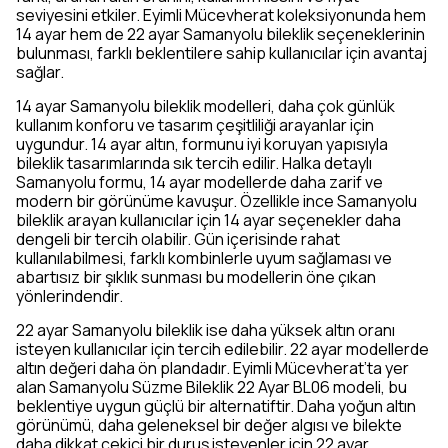
seviyesini etkiler. Eyimli Mücevherat koleksiyonunda hem
14 ayar hem de 22 ayar Samanyolu bileklik seçeneklerinin
bulunması, farklı beklentilere sahip kullanıcılar için avantaj
sağlar.
14 ayar Samanyolu bileklik modelleri, daha çok günlük
kullanım konforu ve tasarım çeşitliliği arayanlar için
uygundur. 14 ayar altın, formunu iyi koruyan yapısıyla
bileklik tasarımlarında sık tercih edilir. Halka detaylı
Samanyolu formu, 14 ayar modellerde daha zarif ve
modern bir görünüme kavuşur. Özellikle ince Samanyolu
bileklik arayan kullanıcılar için 14 ayar seçenekler daha
dengeli bir tercih olabilir. Gün içerisinde rahat
kullanılabilmesi, farklı kombinlerle uyum sağlaması ve
abartısız bir şıklık sunması bu modellerin öne çıkan
yönlerindendir.
22 ayar Samanyolu bileklik ise daha yüksek altın oranı
isteyen kullanıcılar için tercih edilebilir. 22 ayar modellerde
altın değeri daha ön plandadır. Eyimli Mücevherat’ta yer
alan Samanyolu Süzme Bileklik 22 Ayar BL06 modeli, bu
beklentiye uygun güçlü bir alternatiftir. Daha yoğun altın
görünümü, daha geleneksel bir değer algısı ve bilekte
daha dikkat çekici bir duruş isteyenler için 22 ayar