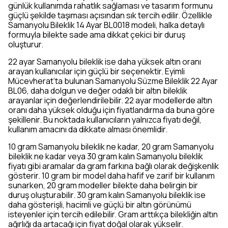
günlük kullanımda rahatlık sağlaması ve tasarım formunu
güçlü şekilde taşıması açısından sık tercih edilir. Özellikle
Samanyolu Bileklik 14 Ayar BL0018 modeli, halka detaylı
formuyla bilekte sade ama dikkat çekici bir duruş
oluşturur.
22 ayar Samanyolu bileklik ise daha yüksek altın oranı
arayan kullanıcılar için güçlü bir seçenektir. Eyimli
Mücevherat’ta bulunan Samanyolu Süzme Bileklik 22 Ayar
BL06, daha dolgun ve değer odaklı bir altın bileklik
arayanlar için değerlendirilebilir. 22 ayar modellerde altın
oranı daha yüksek olduğu için fiyatlandırma da buna göre
şekillenir. Bu noktada kullanıcıların yalnızca fiyatı değil,
kullanım amacını da dikkate alması önemlidir.
10 gram Samanyolu bileklik ne kadar, 20 gram Samanyolu
bileklik ne kadar veya 30 gram kalın Samanyolu bileklik
fiyatı gibi aramalar da gram farkına bağlı olarak değişkenlik
gösterir. 10 gram bir model daha hafif ve zarif bir kullanım
sunarken, 20 gram modeller bilekte daha belirgin bir
duruş oluşturabilir. 30 gram kalın Samanyolu bileklik ise
daha gösterişli, hacimli ve güçlü bir altın görünümü
isteyenler için tercih edilebilir. Gram arttıkça bilekliğin altın
ağırlığı da artacağı için fiyat doğal olarak yükselir.