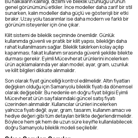
Bu halkaların kalınlığı, dizilimi ve bileklik uzunluğu ürünün
genel görünümünü etkiler. İnce modeller daha zarif bir stil
sunarken, kalın modeller daha güçlü ve gösterişli bir etki
bırakır. Uzay yolu tasarımlar ise daha modern ve farklı bir
görünüm isteyenler için öne çıkar.
Kilit sistemi de bileklik seçiminde önemlidir. Günlük
kullanımda güvenli ve pratik bir kilit yapısı, bilekliğin daha
rahat kullanılmasını sağlar. Bileklik takılırken kolay açılıp
kapanması, fakat kullanım sırasında güvenli şekilde bilekte
durması gerekir. Eyimli Mücevherat ürünlerini incelerken
ürün açıklamalarında yer alan model, ayar, gram, uzunluk
ve kilit bilgileri dikkate alınmalıdır.
Son olarak fiyat güncelliği kontrol edilmelidir. Altın fiyatları
değişken olduğu için Samanyolu bileklik fiyatı da dönemsel
olarak değişebilir. Bu nedenle en doğru fiyat bilgisi Eyimli
Mücevherat ürün sayfalarındaki güncel satış fiyatı
üzerinden alınmalıdır. Kullanıcılar ürünleri incelerken
yalnızca fiyatı değil; ayar, gram, tasarım, kullanım amacı ve
hediye değeri gibi tüm detayları birlikte değerlendirmelidir.
Böylece hem şık hem de uzun süre keyifle kullanılabilecek
doğru Samanyolu bileklik modeli seçilebilir.