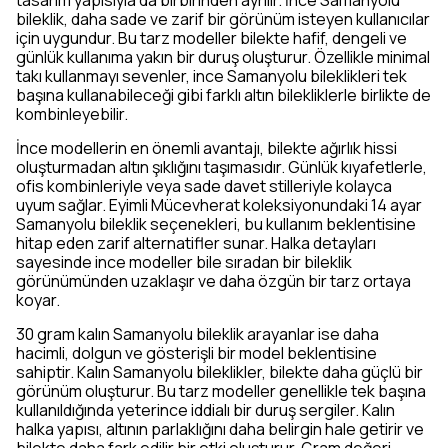
tasarım yapısıyla da birbirinden ayrılır. İnce Samanyolu
bileklik, daha sade ve zarif bir görünüm isteyen kullanıcılar
için uygundur. Bu tarz modeller bilekte hafif, dengeli ve
günlük kullanıma yakın bir duruş oluşturur. Özellikle minimal
takı kullanmayı sevenler, ince Samanyolu bileklikleri tek
başına kullanabileceği gibi farklı altın bilekliklerle birlikte de
kombinleyebilir.
İnce modellerin en önemli avantajı, bilekte ağırlık hissi
oluşturmadan altın şıklığını taşımasıdır. Günlük kıyafetlerle,
ofis kombinleriyle veya sade davet stilleriyle kolayca
uyum sağlar. Eyimli Mücevherat koleksiyonundaki 14 ayar
Samanyolu bileklik seçenekleri, bu kullanım beklentisine
hitap eden zarif alternatifler sunar. Halka detayları
sayesinde ince modeller bile sıradan bir bileklik
görünümünden uzaklaşır ve daha özgün bir tarz ortaya
koyar.
30 gram kalın Samanyolu bileklik arayanlar ise daha
hacimli, dolgun ve gösterişli bir model beklentisine
sahiptir. Kalın Samanyolu bileklikler, bilekte daha güçlü bir
görünüm oluşturur. Bu tarz modeller genellikle tek başına
kullanıldığında yeterince iddialı bir duruş sergiler. Kalın
halka yapısı, altının parlaklığını daha belirgin hale getirir ve