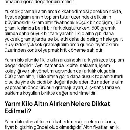
amacına göre değerlendirilmelidir.
Yüksek gramajlı altınlarda dikkat edilmesi gereken nokta,
fiyat değişimlerinin toplam tutar üzerindeki etkisinin
büyümesidir. Gram altın fiyatındaki küçük bir değişim, 100
gramlık alımda belirli bir fark oluştururken, 500 gramlık
alımda daha büyük bir fark yaratır. 1 kilo altın gibi daha
yüksek gramajlarda ise bu etki daha da belirgin hale gelir.
Bu yüzden yüksek gramajlı alımlarda güncel fiyat ekranı
üzerinden kontrol yapmak kritik öneme sahiptir.
Yarım kilo altın ile 1 kilo altın arasındaki fark yalnızca toplam
değer değildir. Aynı zamanda likidite, saklama, işlem
kolaylığı ve risk yönetimi açısından da farklılık oluşabilir.
500 gram altın, 1 kilo altına göre daha düşük toplam tutarlı
olsa da yine de ciddi bir değer ifade eder. Bu nedenle alım
yapmadan önce ürünün gramajı, ayarı, alış-satış farkı ve
saklama koşulları birlikte değerlendirilmelidir.
Yarım Kilo Altın Alırken Nelere Dikkat
Edilmeli?
Yarım kilo altın alırken dikkat edilmesi gereken ilk konu,
fiyat bilgisinin güncel olup olmadığıdır. Altın fiyatları anlık