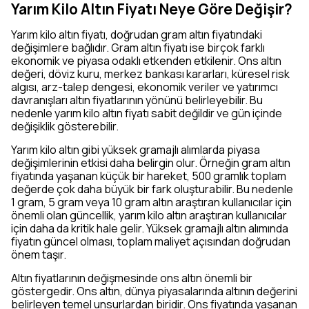
Yarım Kilo Altın Fiyatı Neye Göre Değişir?
Yarım kilo altın fiyatı, doğrudan gram altın fiyatındaki
değişimlere bağlıdır. Gram altın fiyatı ise birçok farklı
ekonomik ve piyasa odaklı etkenden etkilenir. Ons altın
değeri, döviz kuru, merkez bankası kararları, küresel risk
algısı, arz-talep dengesi, ekonomik veriler ve yatırımcı
davranışları altın fiyatlarının yönünü belirleyebilir. Bu
nedenle yarım kilo altın fiyatı sabit değildir ve gün içinde
değişiklik gösterebilir.
Yarım kilo altın gibi yüksek gramajlı alımlarda piyasa
değişimlerinin etkisi daha belirgin olur. Örneğin gram altın
fiyatında yaşanan küçük bir hareket, 500 gramlık toplam
değerde çok daha büyük bir fark oluşturabilir. Bu nedenle
1 gram, 5 gram veya 10 gram altın araştıran kullanıcılar için
önemli olan güncellik, yarım kilo altın araştıran kullanıcılar
için daha da kritik hale gelir. Yüksek gramajlı altın alımında
fiyatın güncel olması, toplam maliyet açısından doğrudan
önem taşır.
Altın fiyatlarının değişmesinde ons altın önemli bir
göstergedir. Ons altın, dünya piyasalarında altının değerini
belirleyen temel unsurlardan biridir. Ons fiyatında yaşanan