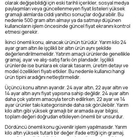
olarak değişebildiği için eski tarihli içerikler, sosyal medya
paylaşımları veya güncellenmeyen fiyat listeleri yüksek
gramajlı alımlarda ciddi yanıltıcı sonuçlar doğurabilir. Bu
nedenle 500 gram altın almayı ya da satmayı düşünen
kullanıcıların işlem öncesinde güncel fiyat ekranını kontrol
etmesi gerekir.
İkinci önemli konu, alınacak ürünün türüdür. Yarım kilo 24
ayar gram altın ile işçilikli bir altın ürün aynı şekilde
değerlendirilmemelidir. Yatırım amaçlı ürünlerde genellikle
gramaj, ayar ve alış-satış farkı ön plandadır. İşçilikli
ürünlerde ise bunlara ek olarak tasarım, üretim detayı ve
model özellikleri fiyatı etkiler. Bu nedenle kullanıcı hangi
ürün tipini aradığını netleştirmelidir.
Üçüncü konu altının ayarıdır. 24 ayar altın, 22 ayar altın ve
14 ayar altın aynı fiyat yapısına sahip değildir. 24 ayar altın
daha çok yatırım amacıyla tercih edilirken, 22 ayar ve 14
ayar ürünler takı kategorisinde daha sık görülebilir. Yarım
kilo altın gibi yüksek gramajlı bir aramada ayar bilgisi,
toplam değeri doğrudan etkileyen önemli bir unsurdur.
Dördüncü önemli konu güvenilir işlem yapılmasıdır. Yarım
kilo altın yüksek tutarlı bir değer ifade ettiği için gramaj,