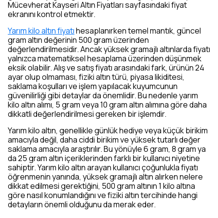
Mücevherat Kayseri Altın Fiyatları sayfasındaki fiyat
ekranını kontrol etmektir.
Yarım kilo altın fiyatı
hesaplanırken temel mantık, güncel
gram altın değerinin 500 gram üzerinden
değerlendirilmesidir. Ancak yüksek gramajlı altınlarda fiyatı
yalnızca matematiksel hesaplama üzerinden düşünmek
eksik olabilir. Alış ve satış fiyatı arasındaki fark, ürünün 24
ayar olup olmaması, fiziki altın türü, piyasa likiditesi,
saklama koşulları ve işlem yapılacak kuyumcunun
güvenilirliği gibi detaylar da önemlidir. Bu nedenle yarım
kilo altın alımı, 5 gram veya 10 gram altın alımına göre daha
dikkatli değerlendirilmesi gereken bir işlemdir.
Yarım kilo altın, genellikle günlük hediye veya küçük birikim
amacıyla değil, daha ciddi birikim ve yüksek tutarlı değer
saklama amacıyla araştırılır. Bu yönüyle 6 gram, 8 gram ya
da 25 gram altın içeriklerinden farklı bir kullanıcı niyetine
sahiptir. Yarım kilo altın arayan kullanıcı çoğunlukla fiyatı
öğrenmenin yanında, yüksek gramajlı altın alırken nelere
dikkat edilmesi gerektiğini, 500 gram altının 1 kilo altına
göre nasıl konumlandığını ve fiziki altın tercihinde hangi
detayların önemli olduğunu da merak eder.