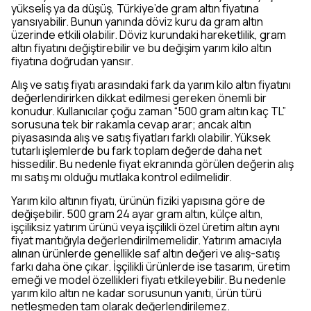
yükseliş ya da düşüş, Türkiye’de gram altın fiyatına
yansıyabilir. Bunun yanında döviz kuru da gram altın
üzerinde etkili olabilir. Döviz kurundaki hareketlilik, gram
altın fiyatını değiştirebilir ve bu değişim yarım kilo altın
fiyatına doğrudan yansır.
Alış ve satış fiyatı arasındaki fark da yarım kilo altın fiyatını
değerlendirirken dikkat edilmesi gereken önemli bir
konudur. Kullanıcılar çoğu zaman “500 gram altın kaç TL”
sorusuna tek bir rakamla cevap arar; ancak altın
piyasasında alış ve satış fiyatları farklı olabilir. Yüksek
tutarlı işlemlerde bu fark toplam değerde daha net
hissedilir. Bu nedenle fiyat ekranında görülen değerin alış
mı satış mı olduğu mutlaka kontrol edilmelidir.
Yarım kilo altının fiyatı, ürünün fiziki yapısına göre de
değişebilir. 500 gram 24 ayar gram altın, külçe altın,
işçiliksiz yatırım ürünü veya işçilikli özel üretim altın aynı
fiyat mantığıyla değerlendirilmemelidir. Yatırım amacıyla
alınan ürünlerde genellikle saf altın değeri ve alış-satış
farkı daha öne çıkar. İşçilikli ürünlerde ise tasarım, üretim
emeği ve model özellikleri fiyatı etkileyebilir. Bu nedenle
yarım kilo altın ne kadar sorusunun yanıtı, ürün türü
netleşmeden tam olarak değerlendirilemez.