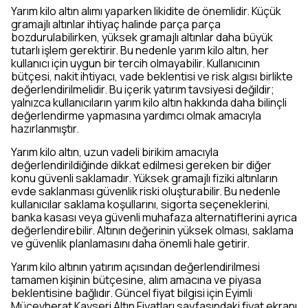
Yarım kilo altın alımı yaparken likidite de önemlidir. Küçük
gramajlı altınlar ihtiyaç halinde parça parça
bozdurulabilirken, yüksek gramajlı altınlar daha büyük
tutarlı işlem gerektirir. Bu nedenle yarım kilo altın, her
kullanıcı için uygun bir tercih olmayabilir. Kullanıcının
bütçesi, nakit ihtiyacı, vade beklentisi ve risk algısı birlikte
değerlendirilmelidir. Bu içerik yatırım tavsiyesi değildir;
yalnızca kullanıcıların yarım kilo altın hakkında daha bilinçli
değerlendirme yapmasına yardımcı olmak amacıyla
hazırlanmıştır.
Yarım kilo altın, uzun vadeli birikim amacıyla
değerlendirildiğinde dikkat edilmesi gereken bir diğer
konu güvenli saklamadır. Yüksek gramajlı fiziki altınların
evde saklanması güvenlik riski oluşturabilir. Bu nedenle
kullanıcılar saklama koşullarını, sigorta seçeneklerini,
banka kasası veya güvenli muhafaza alternatiflerini ayrıca
değerlendirebilir. Altının değerinin yüksek olması, saklama
ve güvenlik planlamasını daha önemli hale getirir.
Yarım kilo altının yatırım açısından değerlendirilmesi
tamamen kişinin bütçesine, alım amacına ve piyasa
beklentisine bağlıdır. Güncel fiyat bilgisi için Eyimli
Mücevherat Kayseri Altın Fiyatları sayfasındaki fiyat ekranı