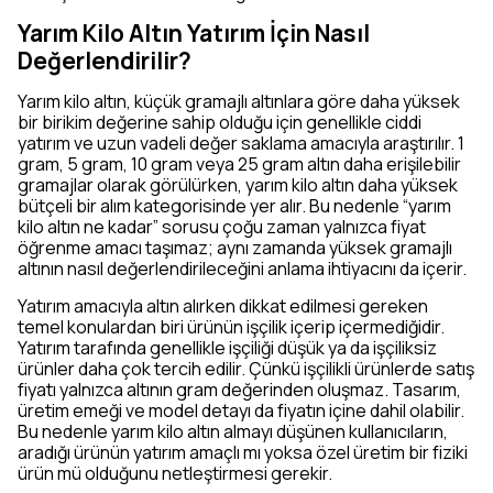
Yarım Kilo Altın Yatırım İçin Nasıl
Değerlendirilir?
Yarım kilo altın, küçük gramajlı altınlara göre daha yüksek
bir birikim değerine sahip olduğu için genellikle ciddi
yatırım ve uzun vadeli değer saklama amacıyla araştırılır. 1
gram, 5 gram, 10 gram veya 25 gram altın daha erişilebilir
gramajlar olarak görülürken, yarım kilo altın daha yüksek
bütçeli bir alım kategorisinde yer alır. Bu nedenle “yarım
kilo altın ne kadar” sorusu çoğu zaman yalnızca fiyat
öğrenme amacı taşımaz; aynı zamanda yüksek gramajlı
altının nasıl değerlendirileceğini anlama ihtiyacını da içerir.
Yatırım amacıyla altın alırken dikkat edilmesi gereken
temel konulardan biri ürünün işçilik içerip içermediğidir.
Yatırım tarafında genellikle işçiliği düşük ya da işçiliksiz
ürünler daha çok tercih edilir. Çünkü işçilikli ürünlerde satış
fiyatı yalnızca altının gram değerinden oluşmaz. Tasarım,
üretim emeği ve model detayı da fiyatın içine dahil olabilir.
Bu nedenle yarım kilo altın almayı düşünen kullanıcıların,
aradığı ürünün yatırım amaçlı mı yoksa özel üretim bir fiziki
ürün mü olduğunu netleştirmesi gerekir.