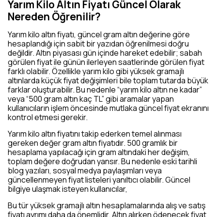
Yarım Kilo Altın Fiyatı Güncel Olarak
Nereden Öğrenilir?
Yarım kilo altın fiyatı, güncel gram altın değerine göre
hesaplandığı için sabit bir yazıdan öğrenilmesi doğru
değildir. Altın piyasası gün içinde hareket edebilir; sabah
görülen fiyat ile günün ilerleyen saatlerinde görülen fiyat
farklı olabilir. Özellikle yarım kilo gibi yüksek gramajlı
altınlarda küçük fiyat değişimleri bile toplam tutarda büyük
farklar oluşturabilir. Bu nedenle “yarım kilo altın ne kadar”
veya “500 gram altın kaç TL” gibi aramalar yapan
kullanıcıların işlem öncesinde mutlaka güncel fiyat ekranını
kontrol etmesi gerekir.
Yarım kilo altın fiyatını takip ederken temel alınması
gereken değer gram altın fiyatıdır. 500 gramlık bir
hesaplama yapılacağı için gram altındaki her değişim,
toplam değere doğrudan yansır. Bu nedenle eski tarihli
blog yazıları, sosyal medya paylaşımları veya
güncellenmeyen fiyat listeleri yanıltıcı olabilir. Güncel
bilgiye ulaşmak isteyen kullanıcılar,
Bu tür yüksek gramajlı altın hesaplamalarında alış ve satış
fiyatı ayrımı daha da önemlidir. Altın alırken ödenecek fiyat