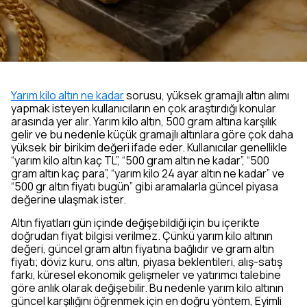
Yarım kilo altın ne kadar
sorusu, yüksek gramajlı altın alımı
yapmak isteyen kullanıcıların en çok araştırdığı konular
arasında yer alır. Yarım kilo altın, 500 gram altına karşılık
gelir ve bu nedenle küçük gramajlı altınlara göre çok daha
yüksek bir birikim değeri ifade eder. Kullanıcılar genellikle
“yarım kilo altın kaç TL”, “500 gram altın ne kadar”, “500
gram altın kaç para”, “yarım kilo 24 ayar altın ne kadar” ve
“500 gr altın fiyatı bugün” gibi aramalarla güncel piyasa
değerine ulaşmak ister.
Altın fiyatları gün içinde değişebildiği için bu içerikte
doğrudan fiyat bilgisi verilmez. Çünkü yarım kilo altının
değeri, güncel gram altın fiyatına bağlıdır ve gram altın
fiyatı; döviz kuru, ons altın, piyasa beklentileri, alış-satış
farkı, küresel ekonomik gelişmeler ve yatırımcı talebine
göre anlık olarak değişebilir. Bu nedenle yarım kilo altının
güncel karşılığını öğrenmek için en doğru yöntem, Eyimli