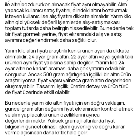
ile altın bozdururken alınacak fiyat aynı olmayabilir. Alım
yapacak kullanıcı satış fiyatını, elindeki altını bozdurmak
isteyen kullanıcı ise alış fiyatını dikkate almalıdır. Yarım kilo
altın gibi yüksek değerli işlemlerde alış-satış makası
toplam tutarda daha belirgin hissedilebilir. Bu nedenle tek
bir fiyat görmek yerine, fiyat ekranındaki alış ve satış
ayrımını değerlendirmek daha sağlıklı olur.
Yarım kilo altın fiyatı araştırılırken ürünün ayarı da dikkate
alınmalıdır. 24 ayar gram altın, 22 ayar altın veya işçilikli takı
ürünleri aynı fiyat yapısına sahip değildir. “Yarım kilo 24
ayar altın ne kadar” araması daha çok yatırım odaklı bir
sorgudur. Ancak 500 gram ağırlığında işçilikli bir altın ürün
araştırılıyorsa, fiyat yapısı yalnızca gram altın değerinden
oluşmayabilir. Tasarım, işçilik, üretim detayı ve ürün türü
de fiyat üzerinde etkili olabilir.
Bu nedenle yarım kilo altın fiyatı için en doğru yaklaşım,
güncel gram altın değerini fiyat ekranından kontrol etmek
ve alım yapılacak ürünün özelliklerini ayrıca
değerlendirmektir. Yüksek gramajlı altınlarda fiyat
bilgisinin güncel olması, işlem güvenliği ve doğru karar
verme açısından daha kritik hale gelir.