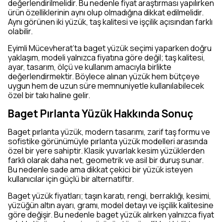
değerlendirilmelidir. Bu nedenle fiyat araştırması yapılırken
ürün özelliklerinin aynı olup olmadığına dikkat edilmelidir.
Aynı görünen iki yüzük, taş kalitesi ve işçilik açısından farklı
olabilir.
Eyimli Mücevherat’ta baget yüzük seçimi yaparken doğru
yaklaşım, modeli yalnızca fiyatına göre değil; taş kalitesi,
ayar, tasarım, ölçü ve kullanım amacıyla birlikte
değerlendirmektir. Böylece alınan yüzük hem bütçeye
uygun hem de uzun süre memnuniyetle kullanılabilecek
özel bir takı haline gelir.
Baget Pırlanta Yüzük Hakkında Sonuç
Baget pırlanta yüzük, modern tasarımı, zarif taş formu ve
sofistike görünümüyle pırlanta yüzük modelleri arasında
özel bir yere sahiptir. Klasik yuvarlak kesim yüzüklerden
farklı olarak daha net, geometrik ve asil bir duruş sunar.
Bu nedenle sade ama dikkat çekici bir yüzük isteyen
kullanıcılar için güçlü bir alternatiftir.
Baget yüzük fiyatları; taşın karatı, rengi, berraklığı, kesimi,
yüzüğün altın ayarı, gramı, model detayı ve işçilik kalitesine
göre değişir. Bu nedenle baget yüzük alırken yalnızca fiyat