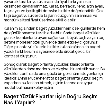
yuvarlak taşlı bir yüzük arasında fiyat farkı yalnızca
kesimden kaynaklanmaz. Karat, berraklık, renk, altın ayarı,
taş sayısı ve işçilik gibi detaylar birlikte değerlendirilir. Çok
taşlı baget yüzüklerde taşların düzgün hizalanması ve
montür kalitesi fiyat üzerinde etkili olabilir.
Kullanım açısından baget yüzükler hem özel günlerde hem
de günlük hayatta tercih edilebilir. Sade baget yüzükler
günlük kombinlerle uyum sağlarken, büyük taşlı ve yan taş
detaylı modeller özel günlerde daha etkileyici görünür.
Diğer pırlanta yüzüklerle birlikte kullanıldığında da baget
yüzük farklı kesimi sayesinde elde dikkat çekici bir
kontrast oluşturur.
Sonuç olarak baget pırlanta yüzükler, klasik pırlanta
yüzüklerden daha modern ve çizgisel bir estetik sunar. Bu
yüzükler zarif, sade ama güçlü bir görünüm isteyenler için
idealdir. Eyimli Mücevherat’ta baget pırlanta yüzük seçimi
yaparken bu farkları bilmek, kişinin tarzına en uygun
modeli bulmasını kolaylaştırır.
Baget Yüzük Fiyatları İçin Doğru Seçim
Nasıl Yapılır?