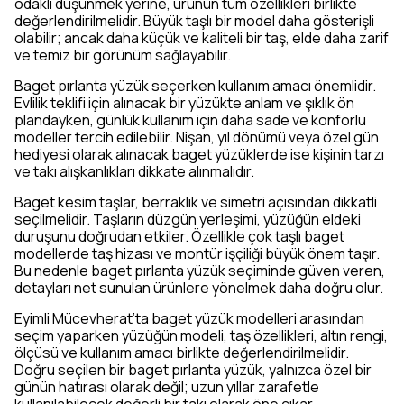
odaklı düşünmek yerine, ürünün tüm özellikleri birlikte
değerlendirilmelidir. Büyük taşlı bir model daha gösterişli
olabilir; ancak daha küçük ve kaliteli bir taş, elde daha zarif
ve temiz bir görünüm sağlayabilir.
Baget pırlanta yüzük seçerken kullanım amacı önemlidir.
Evlilik teklifi için alınacak bir yüzükte anlam ve şıklık ön
plandayken, günlük kullanım için daha sade ve konforlu
modeller tercih edilebilir. Nişan, yıl dönümü veya özel gün
hediyesi olarak alınacak baget yüzüklerde ise kişinin tarzı
ve takı alışkanlıkları dikkate alınmalıdır.
Baget kesim taşlar, berraklık ve simetri açısından dikkatli
seçilmelidir. Taşların düzgün yerleşimi, yüzüğün eldeki
duruşunu doğrudan etkiler. Özellikle çok taşlı baget
modellerde taş hizası ve montür işçiliği büyük önem taşır.
Bu nedenle baget pırlanta yüzük seçiminde güven veren,
detayları net sunulan ürünlere yönelmek daha doğru olur.
Eyimli Mücevherat’ta baget yüzük modelleri arasından
seçim yaparken yüzüğün modeli, taş özellikleri, altın rengi,
ölçüsü ve kullanım amacı birlikte değerlendirilmelidir.
Doğru seçilen bir baget pırlanta yüzük, yalnızca özel bir
günün hatırası olarak değil; uzun yıllar zarafetle