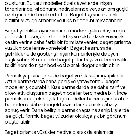
oluşturur. Bu tarz modeller özel davetlerde, nişan
törenlerinde, yıl dönümü hediyelerinde veya anlamı güçlü
özel günlerde tercih edilebilir. Baget taşların düzenli
dizilimi, yüzüğe simetrik ve lüks bir görünüm kazandırır.
Baget yüzükler aynı zamanda modern gelin adayları için
de güçlü bir seçenektir. Tektaş yüzükte klasik yuvarlak
kesim yerine daha farklı bir form isteyenler, baget pırlanta
yüzük modellerine yönelebilir. Baget kesim, sade
gelinliklerle de gösterişli nişan kombinleriyle de uyum
sağlayabilir. Bu nedenle baget pırlanta yüzük, hem evlilik
teklifi hem de nişan hediyesi olarak değerlendirilebilir.
Parmak yapısına göre de baget yüzük seçimi yapılabilir.
Uzun parmaklarda daha geniş ve yatay formlu baget
modeller şık durabilir. Kısa parmaklarda ise daha zarif ve
dikey etki oluşturan baget modeller tercih edilebilir. İnce
parmaklarda çok büyük taşlı modeller bazen ağır durabilir;
bu nedenle daha dengeli tasarımlar seçmek daha iyi
sonuç verir. Daha belirgin parmak yapısına sahip kişilerde
ise güçlü formlu baget yüzükler oldukça şık bir görünüm
oluşturabilir.
Baget pırlanta yüzükler hediye olarak da anlamlıdır.