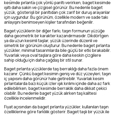
kesimde pırlanta çok yönlü parıltı verirken, baget kesimde
ışıltı daha sakin ve çizgisel görünür. Bu nedenle baget
yüzük, gösterişli bir parıltıdan çok zarif bir duruş arayanlar
için uygundur. Bu görünüm, özellikle modern ve sade takı
anlayışını benimseyen kişiler tarafından beğenilir.
Baget yüzüklerin bir diğer farkı, taşın formunun yüzüğe
daha geometrik bir karakter kazandırmasıdır. Dikdörtgen
ya da uzun kesimli taşlar, yüzük üzerinde düzenli ve
simetrik bir görünüm oluşturur. Bu nedenle baget pırlanta
yüzükler, minimal tasarımlarda bile güçlü bir etki bırakabilir.
Yuvarlak veya oval taşlara göre daha keskin çizgilere
sahip olduğu için daha çağdaş bir stil sunar.
Baget pırlanta yüzüklerde taş berraklığı daha fazla önem
kazanır. Çünkü baget kesimin geniş ve düz yüzeyleri, taşın
iç yapısını daha görünür hale getirebilir. Yuvarlak kesim
pırlantalarda bazı küçük izler ışık kırılımı içinde daha az fark
edilebilirken, baget kesimde berraklık daha dikkat çekici
olabilir. Bu nedenle baget yüzük alırken taş kalitesi
özellikle incelenmelidir.
Fiyat açısından da baget pırlanta yüzükler, kullanılan taşın
özelliklerine göre farklılık gösterir. Baget taşlı bir yüzük ile