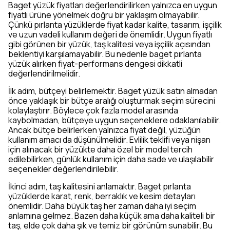
Baget yüzük fiyatları değerlendirilirken yalnızca en uygun
fiyatlı ürüne yönelmek doğru bir yaklaşım olmayabilir.
Çünkü pırlanta yüzüklerde fiyat kadar kalite, tasarım, işçilik
ve uzun vadeli kullanım değeri de önemlidir. Uygun fiyatlı
gibi görünen bir yüzük, taş kalitesi veya işçilik açısından
beklentiyi karşılamayabilir. Bu nedenle baget pırlanta
yüzük alırken fiyat-performans dengesi dikkatli
değerlendirilmelidir.
İlk adım, bütçeyi belirlemektir. Baget yüzük satın almadan
önce yaklaşık bir bütçe aralığı oluşturmak seçim sürecini
kolaylaştırır. Böylece çok fazla model arasında
kaybolmadan, bütçeye uygun seçeneklere odaklanılabilir.
Ancak bütçe belirlerken yalnızca fiyat değil, yüzüğün
kullanım amacı da düşünülmelidir. Evlilik teklifi veya nişan
için alınacak bir yüzükte daha özel bir model tercih
edilebilirken, günlük kullanım için daha sade ve ulaşılabilir
seçenekler değerlendirilebilir.
İkinci adım, taş kalitesini anlamaktır. Baget pırlanta
yüzüklerde karat, renk, berraklık ve kesim detayları
önemlidir. Daha büyük taş her zaman daha iyi seçim
anlamına gelmez. Bazen daha küçük ama daha kaliteli bir
taş, elde çok daha şık ve temiz bir görünüm sunabilir. Bu