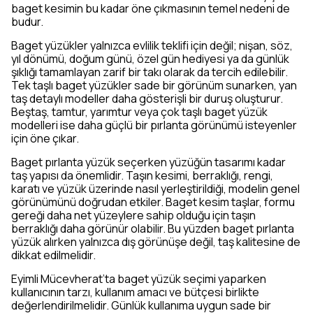
baget kesimin bu kadar öne çıkmasının temel nedeni de
budur.
Baget yüzükler yalnızca evlilik teklifi için değil; nişan, söz,
yıl dönümü, doğum günü, özel gün hediyesi ya da günlük
şıklığı tamamlayan zarif bir takı olarak da tercih edilebilir.
Tek taşlı baget yüzükler sade bir görünüm sunarken, yan
taş detaylı modeller daha gösterişli bir duruş oluşturur.
Beştaş, tamtur, yarımtur veya çok taşlı baget yüzük
modelleri ise daha güçlü bir pırlanta görünümü isteyenler
için öne çıkar.
Baget pırlanta yüzük seçerken yüzüğün tasarımı kadar
taş yapısı da önemlidir. Taşın kesimi, berraklığı, rengi,
karatı ve yüzük üzerinde nasıl yerleştirildiği, modelin genel
görünümünü doğrudan etkiler. Baget kesim taşlar, formu
gereği daha net yüzeylere sahip olduğu için taşın
berraklığı daha görünür olabilir. Bu yüzden baget pırlanta
yüzük alırken yalnızca dış görünüşe değil, taş kalitesine de
dikkat edilmelidir.
Eyimli Mücevherat’ta baget yüzük seçimi yaparken
kullanıcının tarzı, kullanım amacı ve bütçesi birlikte
değerlendirilmelidir. Günlük kullanıma uygun sade bir