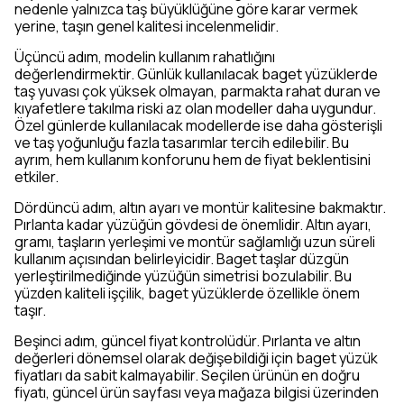
nedenle yalnızca taş büyüklüğüne göre karar vermek
yerine, taşın genel kalitesi incelenmelidir.
Üçüncü adım, modelin kullanım rahatlığını
değerlendirmektir. Günlük kullanılacak baget yüzüklerde
taş yuvası çok yüksek olmayan, parmakta rahat duran ve
kıyafetlere takılma riski az olan modeller daha uygundur.
Özel günlerde kullanılacak modellerde ise daha gösterişli
ve taş yoğunluğu fazla tasarımlar tercih edilebilir. Bu
ayrım, hem kullanım konforunu hem de fiyat beklentisini
etkiler.
Dördüncü adım, altın ayarı ve montür kalitesine bakmaktır.
Pırlanta kadar yüzüğün gövdesi de önemlidir. Altın ayarı,
gramı, taşların yerleşimi ve montür sağlamlığı uzun süreli
kullanım açısından belirleyicidir. Baget taşlar düzgün
yerleştirilmediğinde yüzüğün simetrisi bozulabilir. Bu
yüzden kaliteli işçilik, baget yüzüklerde özellikle önem
taşır.
Beşinci adım, güncel fiyat kontrolüdür. Pırlanta ve altın
değerleri dönemsel olarak değişebildiği için baget yüzük
fiyatları da sabit kalmayabilir. Seçilen ürünün en doğru
fiyatı, güncel ürün sayfası veya mağaza bilgisi üzerinden