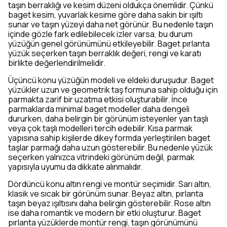
taşın berraklığı ve kesim düzeni oldukça önemlidir. Çünkü
baget kesim, yuvarlak kesime göre daha sakin bir ışıltı
sunar ve taşın yüzeyi daha net görünür. Bu nedenle taşın
içinde gözle fark edilebilecek izler varsa, bu durum
yüzüğün genel görünümünü etkileyebilir. Baget pırlanta
yüzük seçerken taşın berraklık değeri, rengi ve karatı
birlikte değerlendirilmelidir.
Üçüncü konu yüzüğün modeli ve eldeki duruşudur. Baget
yüzükler uzun ve geometrik taş formuna sahip olduğu için
parmakta zarif bir uzatma etkisi oluşturabilir. İnce
parmaklarda minimal baget modeller daha dengeli
dururken, daha belirgin bir görünüm isteyenler yan taşlı
veya çok taşlı modelleri tercih edebilir. Kısa parmak
yapısına sahip kişilerde dikey formda yerleştirilen baget
taşlar parmağı daha uzun gösterebilir. Bu nedenle yüzük
seçerken yalnızca vitrindeki görünüm değil, parmak
yapısıyla uyumu da dikkate alınmalıdır.
Dördüncü konu altın rengi ve montür seçimidir. Sarı altın,
klasik ve sıcak bir görünüm sunar. Beyaz altın, pırlanta
taşın beyaz ışıltısını daha belirgin gösterebilir. Rose altın
ise daha romantik ve modern bir etki oluşturur. Baget
pırlanta yüzüklerde montür rengi, taşın görünümünü