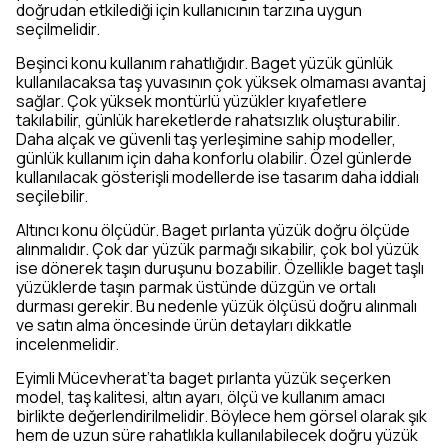
doğrudan etkilediği için kullanıcının tarzına uygun
seçilmelidir.
Beşinci konu kullanım rahatlığıdır. Baget yüzük günlük
kullanılacaksa taş yuvasının çok yüksek olmaması avantaj
sağlar. Çok yüksek montürlü yüzükler kıyafetlere
takılabilir, günlük hareketlerde rahatsızlık oluşturabilir.
Daha alçak ve güvenli taş yerleşimine sahip modeller,
günlük kullanım için daha konforlu olabilir. Özel günlerde
kullanılacak gösterişli modellerde ise tasarım daha iddialı
seçilebilir.
Altıncı konu ölçüdür. Baget pırlanta yüzük doğru ölçüde
alınmalıdır. Çok dar yüzük parmağı sıkabilir, çok bol yüzük
ise dönerek taşın duruşunu bozabilir. Özellikle baget taşlı
yüzüklerde taşın parmak üstünde düzgün ve ortalı
durması gerekir. Bu nedenle yüzük ölçüsü doğru alınmalı
ve satın alma öncesinde ürün detayları dikkatle
incelenmelidir.
Eyimli Mücevherat’ta baget pırlanta yüzük seçerken
model, taş kalitesi, altın ayarı, ölçü ve kullanım amacı
birlikte değerlendirilmelidir. Böylece hem görsel olarak şık
hem de uzun süre rahatlıkla kullanılabilecek doğru yüzük