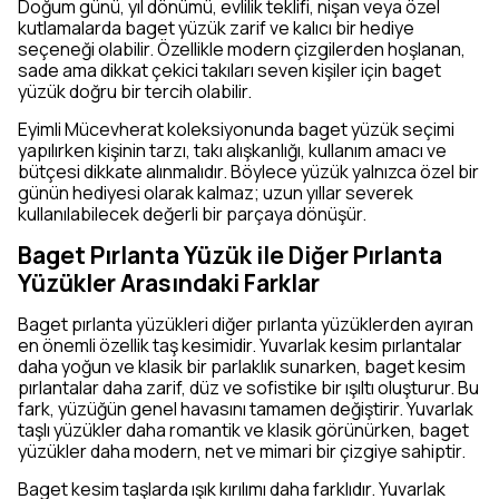
Doğum günü, yıl dönümü, evlilik teklifi, nişan veya özel
kutlamalarda baget yüzük zarif ve kalıcı bir hediye
seçeneği olabilir. Özellikle modern çizgilerden hoşlanan,
sade ama dikkat çekici takıları seven kişiler için baget
yüzük doğru bir tercih olabilir.
Eyimli Mücevherat koleksiyonunda baget yüzük seçimi
yapılırken kişinin tarzı, takı alışkanlığı, kullanım amacı ve
bütçesi dikkate alınmalıdır. Böylece yüzük yalnızca özel bir
günün hediyesi olarak kalmaz; uzun yıllar severek
kullanılabilecek değerli bir parçaya dönüşür.
Baget Pırlanta Yüzük ile Diğer Pırlanta
Yüzükler Arasındaki Farklar
Baget pırlanta yüzükleri diğer pırlanta yüzüklerden ayıran
en önemli özellik taş kesimidir. Yuvarlak kesim pırlantalar
daha yoğun ve klasik bir parlaklık sunarken, baget kesim
pırlantalar daha zarif, düz ve sofistike bir ışıltı oluşturur. Bu
fark, yüzüğün genel havasını tamamen değiştirir. Yuvarlak
taşlı yüzükler daha romantik ve klasik görünürken, baget
yüzükler daha modern, net ve mimari bir çizgiye sahiptir.
Baget kesim taşlarda ışık kırılımı daha farklıdır. Yuvarlak