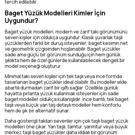
tercih edilebilir.
Baget Yüzük Modelleri Kimler İçin
Uygundur?
Baget yüzük modelleri, modern ve zarif takı görünümünü
seven kişiler için oldukça uygundur. Klasik yuvarlak taşlı
yüzüklerden farklı bir duruş isteyenler, baget kesimin net
ve geometrik çizgisinden hoşlanabilir. Baget yüzükler
sade ama güçlü bir görünüm sunduğu için hem günlük
şıklıkta hem de özel günlerde kullanılabilecek dengeli bir
model seçeneği oluşturur.
Minimal takı seven kişiler için tek taşlı veya ince formda
tasarlanan baget yüzükler ideal olabilir. Bu modeller elde
abartılı durmadan zarif bir ışıltı sağlar. Özellikle günlük
hayatta pırlanta yüzük kullanmak isteyenler için sade
baget modeller oldukça kullanışlıdır. İnce bantlı, tek baget
taşlı veya küçük yan taş detaylı modeller hem konforlu
hem de şık bir alternatif sunar.
Daha gösterişli takıları sevenler için çok taşlı baget yüzük
modelleri öne çıkar. Yan taşlı, tamtur, yarımtur veya büyük
merkez taşlı baget yüzükler daha iddialı bir görünüm