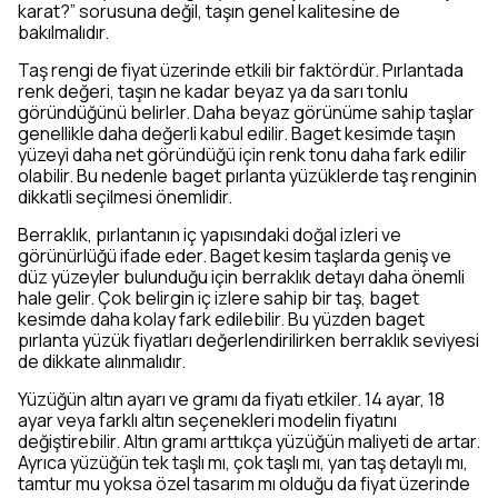
karat?” sorusuna değil, taşın genel kalitesine de
bakılmalıdır.
Taş rengi de fiyat üzerinde etkili bir faktördür. Pırlantada
renk değeri, taşın ne kadar beyaz ya da sarı tonlu
göründüğünü belirler. Daha beyaz görünüme sahip taşlar
genellikle daha değerli kabul edilir. Baget kesimde taşın
yüzeyi daha net göründüğü için renk tonu daha fark edilir
olabilir. Bu nedenle baget pırlanta yüzüklerde taş renginin
dikkatli seçilmesi önemlidir.
Berraklık, pırlantanın iç yapısındaki doğal izleri ve
görünürlüğü ifade eder. Baget kesim taşlarda geniş ve
düz yüzeyler bulunduğu için berraklık detayı daha önemli
hale gelir. Çok belirgin iç izlere sahip bir taş, baget
kesimde daha kolay fark edilebilir. Bu yüzden baget
pırlanta yüzük fiyatları değerlendirilirken berraklık seviyesi
de dikkate alınmalıdır.
Yüzüğün altın ayarı ve gramı da fiyatı etkiler. 14 ayar, 18
ayar veya farklı altın seçenekleri modelin fiyatını
değiştirebilir. Altın gramı arttıkça yüzüğün maliyeti de artar.
Ayrıca yüzüğün tek taşlı mı, çok taşlı mı, yan taş detaylı mı,
tamtur mu yoksa özel tasarım mı olduğu da fiyat üzerinde