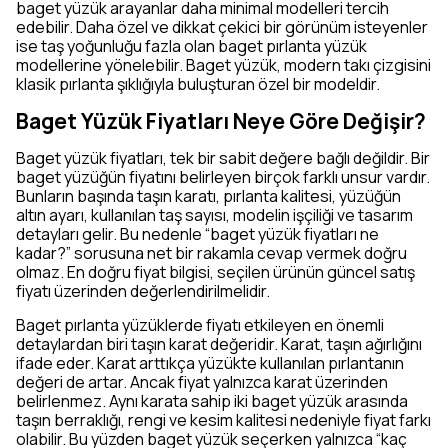
baget yüzük arayanlar daha minimal modelleri tercih
edebilir. Daha özel ve dikkat çekici bir görünüm isteyenler
ise taş yoğunluğu fazla olan baget pırlanta yüzük
modellerine yönelebilir. Baget yüzük, modern takı çizgisini
klasik pırlanta şıklığıyla buluşturan özel bir modeldir.
Baget Yüzük Fiyatları Neye Göre Değişir?
Baget yüzük fiyatları, tek bir sabit değere bağlı değildir. Bir
baget yüzüğün fiyatını belirleyen birçok farklı unsur vardır.
Bunların başında taşın karatı, pırlanta kalitesi, yüzüğün
altın ayarı, kullanılan taş sayısı, modelin işçiliği ve tasarım
detayları gelir. Bu nedenle “baget yüzük fiyatları ne
kadar?” sorusuna net bir rakamla cevap vermek doğru
olmaz. En doğru fiyat bilgisi, seçilen ürünün güncel satış
fiyatı üzerinden değerlendirilmelidir.
Baget pırlanta yüzüklerde fiyatı etkileyen en önemli
detaylardan biri taşın karat değeridir. Karat, taşın ağırlığını
ifade eder. Karat arttıkça yüzükte kullanılan pırlantanın
değeri de artar. Ancak fiyat yalnızca karat üzerinden
belirlenmez. Aynı karata sahip iki baget yüzük arasında
taşın berraklığı, rengi ve kesim kalitesi nedeniyle fiyat farkı
olabilir. Bu yüzden baget yüzük seçerken yalnızca “kaç