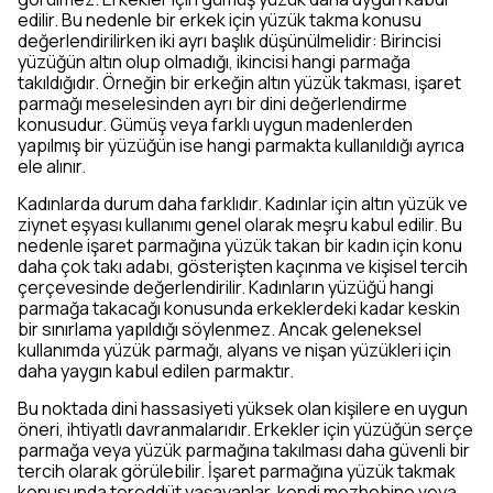
edilir. Bu nedenle bir erkek için yüzük takma konusu
değerlendirilirken iki ayrı başlık düşünülmelidir: Birincisi
yüzüğün altın olup olmadığı, ikincisi hangi parmağa
takıldığıdır. Örneğin bir erkeğin altın yüzük takması, işaret
parmağı meselesinden ayrı bir dini değerlendirme
konusudur. Gümüş veya farklı uygun madenlerden
yapılmış bir yüzüğün ise hangi parmakta kullanıldığı ayrıca
ele alınır.
Kadınlarda durum daha farklıdır. Kadınlar için altın yüzük ve
ziynet eşyası kullanımı genel olarak meşru kabul edilir. Bu
nedenle işaret parmağına yüzük takan bir kadın için konu
daha çok takı adabı, gösterişten kaçınma ve kişisel tercih
çerçevesinde değerlendirilir. Kadınların yüzüğü hangi
parmağa takacağı konusunda erkeklerdeki kadar keskin
bir sınırlama yapıldığı söylenmez. Ancak geleneksel
kullanımda yüzük parmağı, alyans ve nişan yüzükleri için
daha yaygın kabul edilen parmaktır.
Bu noktada dini hassasiyeti yüksek olan kişilere en uygun
öneri, ihtiyatlı davranmalarıdır. Erkekler için yüzüğün serçe
parmağa veya yüzük parmağına takılması daha güvenli bir
tercih olarak görülebilir. İşaret parmağına yüzük takmak
konusunda tereddüt yaşayanlar, kendi mezhebine veya