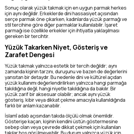
Sonuç olarak yüzük takmak için en uygun parmak herkes
için aynı değildir. Erkeklerde dini hassasiyet açısından
serçe parmak öne çıkarken, kadınlarda yüzük parmağı ve
stil tercihine göre diğer parmaklar kullanılabilir. İşaret
parmağı ise özellikle erkekler için ihtiyatla yaklaşılması
gereken bir tercihtir.
Yüzük Takarken Niyet, Gösteriş ve
Zarafet Dengesi
Yüzük takmak yalnızca estetik bir tercih değildir; aynı
zamanda kişinin tarzını, duruşunu ve bazen de değerlerini
yansıtan bir detaydır. Bu nedenle dini ve kültürel açıdan
yüzük kullanımı değerlendirilirken yalnızca hangi parmağa
takıldığına değil, hangi niyetle takıldığına da bakılır. Bir
yüzük zarif bir aksesuar olabilir; ancak aynı yüzük
gösteriş, kibir veya dikkat çekme amacıyla kullanıldığında
farklı bir anlam kazanabilir.
İslamî adab açısından takıda ölçülü olmak önemlidir.
Gösterişe kaçan, kişinin kendini üstün göstermesine
sebep olan veya çevrede dikkat çekmek için kullanılan
takılar hoş görülmeyebilir. Bu durum yalnızca yüzük için