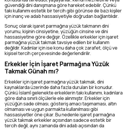
güvendiği dini danışmana göre hareket edebilir. Çünkü
takı kullanımı estetik bir tercih gibi görünse de bazı kişiler
için inanç ve adab hassasiyetiyle doğrudan bağlantılıdır.
Sonuç olarak işaret parmağına yüzük takmanın dini
yorumu, kişinin cinsiyetine, yüzüğün cinsine ve dini
hassasiyetine göre değişir. Özellikle erkekler için işaret
parmağına yüzük takmak tavsiye edilen bir kullanım
değildir. Kadınlar için ise konu daha çok zarafet, ölçü ve
kişisel tercih çerçevesinde değerlendirilir.
Erkekler İçin İşaret Parmağına Yüzük
Takmak Günah mı?
Erkekler için işaret parmağına yüzük takmak, dini
kaynaklarda üzerinde daha fazla durulan bir konudur.
Çünkü İslamî gelenekte erkeklerin takı kullanımı, kadınlara
göre daha sınırlı ölçülerle ele alınmıştır. Erkekler için
yüzüğün sade olması, gösteriş amacı taşımaması, altın
olmaması ve uygun parmakta kullanılması gibi
hassasiyetler öne çıkar. Bu nedenle işaret parmağına
yüzük takmak erkekler açısından sadece estetik bir
tercih değil, aynı zamanda dini adab açısından da