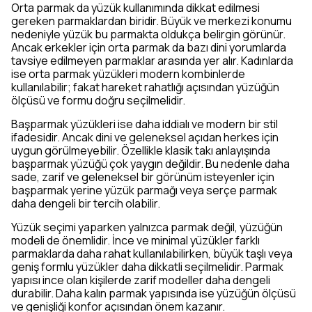
Orta parmak da yüzük kullanımında dikkat edilmesi
gereken parmaklardan biridir. Büyük ve merkezi konumu
nedeniyle yüzük bu parmakta oldukça belirgin görünür.
Ancak erkekler için orta parmak da bazı dini yorumlarda
tavsiye edilmeyen parmaklar arasında yer alır. Kadınlarda
ise orta parmak yüzükleri modern kombinlerde
kullanılabilir; fakat hareket rahatlığı açısından yüzüğün
ölçüsü ve formu doğru seçilmelidir.
Başparmak yüzükleri ise daha iddialı ve modern bir stil
ifadesidir. Ancak dini ve geleneksel açıdan herkes için
uygun görülmeyebilir. Özellikle klasik takı anlayışında
başparmak yüzüğü çok yaygın değildir. Bu nedenle daha
sade, zarif ve geleneksel bir görünüm isteyenler için
başparmak yerine yüzük parmağı veya serçe parmak
daha dengeli bir tercih olabilir.
Yüzük seçimi yaparken yalnızca parmak değil, yüzüğün
modeli de önemlidir. İnce ve minimal yüzükler farklı
parmaklarda daha rahat kullanılabilirken, büyük taşlı veya
geniş formlu yüzükler daha dikkatli seçilmelidir. Parmak
yapısı ince olan kişilerde zarif modeller daha dengeli
durabilir. Daha kalın parmak yapısında ise yüzüğün ölçüsü
ve genişliği konfor açısından önem kazanır.