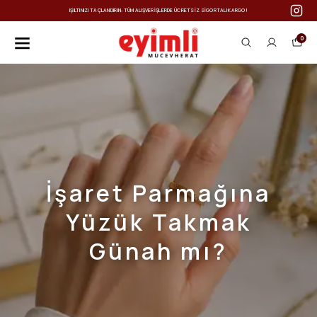
IŞILTINIZI TAÇLANDIRIN: TÜM ALIŞVERIŞLERDE ÜCRETSIZ SIGORTALI KARGO!
0
İşaret Parmağına
Yüzük Takmak
Günah mı?