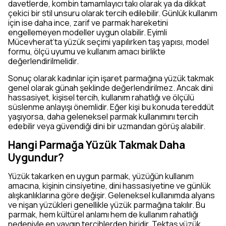
davetlerde, kombin tamamlayıcı takı olarak ya da dikkat
çekici bir stil unsuru olarak tercih edilebilir. Günlük kullanım
için ise daha ince, zarif ve parmak hareketini
engellemeyen modeller uygun olabilir. Eyimli
Mücevherat’ta yüzük seçimi yapılırken taş yapısı, model
formu, ölçü uyumu ve kullanım amacı birlikte
değerlendirilmelidir.
Sonuç olarak kadınlar için işaret parmağına yüzük takmak
genel olarak günah şeklinde değerlendirilmez. Ancak dini
hassasiyet, kişisel tercih, kullanım rahatlığı ve ölçülü
süslenme anlayışı önemlidir. Eğer kişi bu konuda tereddüt
yaşıyorsa, daha geleneksel parmak kullanımını tercih
edebilir veya güvendiği dini bir uzmandan görüş alabilir.
Hangi Parmağa Yüzük Takmak Daha
Uygundur?
Yüzük takarken en uygun parmak, yüzüğün kullanım
amacına, kişinin cinsiyetine, dini hassasiyetine ve günlük
alışkanlıklarına göre değişir. Geleneksel kullanımda alyans
ve nişan yüzükleri genellikle yüzük parmağına takılır. Bu
parmak, hem kültürel anlamı hem de kullanım rahatlığı
nedeniyle en yaygın tercihlerden biridir. Tektaş yüzük,