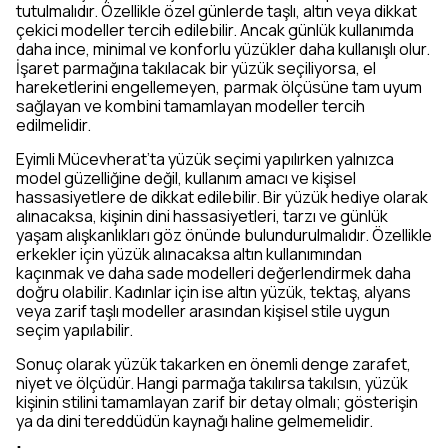
tutulmalıdır. Özellikle özel günlerde taşlı, altın veya dikkat
çekici modeller tercih edilebilir. Ancak günlük kullanımda
daha ince, minimal ve konforlu yüzükler daha kullanışlı olur.
İşaret parmağına takılacak bir yüzük seçiliyorsa, el
hareketlerini engellemeyen, parmak ölçüsüne tam uyum
sağlayan ve kombini tamamlayan modeller tercih
edilmelidir.
Eyimli Mücevherat’ta yüzük seçimi yapılırken yalnızca
model güzelliğine değil, kullanım amacı ve kişisel
hassasiyetlere de dikkat edilebilir. Bir yüzük hediye olarak
alınacaksa, kişinin dini hassasiyetleri, tarzı ve günlük
yaşam alışkanlıkları göz önünde bulundurulmalıdır. Özellikle
erkekler için yüzük alınacaksa altın kullanımından
kaçınmak ve daha sade modelleri değerlendirmek daha
doğru olabilir. Kadınlar için ise altın yüzük, tektaş, alyans
veya zarif taşlı modeller arasından kişisel stile uygun
seçim yapılabilir.
Sonuç olarak yüzük takarken en önemli denge zarafet,
niyet ve ölçüdür. Hangi parmağa takılırsa takılsın, yüzük
kişinin stilini tamamlayan zarif bir detay olmalı; gösterişin
ya da dini tereddüdün kaynağı haline gelmemelidir.