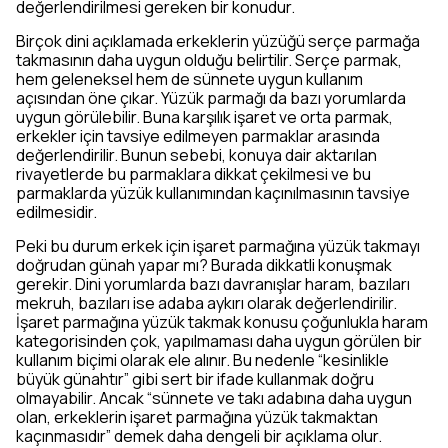
değerlendirilmesi gereken bir konudur.
Birçok dini açıklamada erkeklerin yüzüğü serçe parmağa
takmasının daha uygun olduğu belirtilir. Serçe parmak,
hem geleneksel hem de sünnete uygun kullanım
açısından öne çıkar. Yüzük parmağı da bazı yorumlarda
uygun görülebilir. Buna karşılık işaret ve orta parmak,
erkekler için tavsiye edilmeyen parmaklar arasında
değerlendirilir. Bunun sebebi, konuya dair aktarılan
rivayetlerde bu parmaklara dikkat çekilmesi ve bu
parmaklarda yüzük kullanımından kaçınılmasının tavsiye
edilmesidir.
Peki bu durum erkek için işaret parmağına yüzük takmayı
doğrudan günah yapar mı? Burada dikkatli konuşmak
gerekir. Dini yorumlarda bazı davranışlar haram, bazıları
mekruh, bazıları ise adaba aykırı olarak değerlendirilir.
İşaret parmağına yüzük takmak konusu çoğunlukla haram
kategorisinden çok, yapılmaması daha uygun görülen bir
kullanım biçimi olarak ele alınır. Bu nedenle “kesinlikle
büyük günahtır” gibi sert bir ifade kullanmak doğru
olmayabilir. Ancak “sünnete ve takı adabına daha uygun
olan, erkeklerin işaret parmağına yüzük takmaktan
kaçınmasıdır” demek daha dengeli bir açıklama olur.