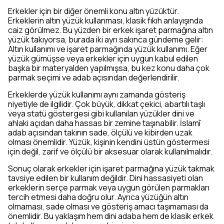
Erkekler için bir diğer önemli konu altın yüzüktür.
Erkeklerin altın yüzük kullanması, klasik fıkıh anlayışında
caiz görülmez. Bu yüzden bir erkek işaret parmağına altın
yüzük takıyorsa, burada iki ayrı sakınca gündeme gelir:
Altın kullanımı ve işaret parmağında yüzük kullanımı. Eğer
yüzük gümüşse veya erkekler için uygun kabul edilen
başka bir materyalden yapılmışsa, bu kez konu daha çok
parmak seçimi ve adab açısından değerlendirilir.
Erkeklerde yüzük kullanımı aynı zamanda gösteriş
niyetiyle de ilgilidir. Çok büyük, dikkat çekici, abartılı taşlı
veya statü göstergesi gibi kullanılan yüzükler dini ve
ahlaki açıdan daha hassas bir zemine taşınabilir. İslamî
adab açısından takının sade, ölçülü ve kibirden uzak
olması önemlidir. Yüzük, kişinin kendini üstün göstermesi
için değil, zarif ve ölçülü bir aksesuar olarak kullanılmalıdır.
Sonuç olarak erkekler için işaret parmağına yüzük takmak
tavsiye edilen bir kullanım değildir. Dini hassasiyeti olan
erkeklerin serçe parmak veya uygun görülen parmakları
tercih etmesi daha doğru olur. Ayrıca yüzüğün altın
olmaması, sade olması ve gösteriş amacı taşımaması da
önemlidir. Bu yaklaşım hem dini adaba hem de klasik erkek