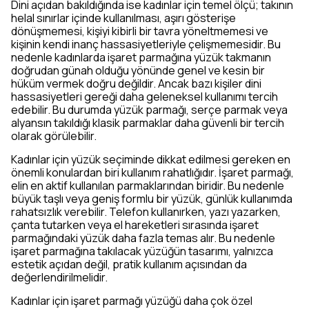
Dini açıdan bakıldığında ise kadınlar için temel ölçü; takının
helal sınırlar içinde kullanılması, aşırı gösterişe
dönüşmemesi, kişiyi kibirli bir tavra yöneltmemesi ve
kişinin kendi inanç hassasiyetleriyle çelişmemesidir. Bu
nedenle kadınlarda işaret parmağına yüzük takmanın
doğrudan günah olduğu yönünde genel ve kesin bir
hüküm vermek doğru değildir. Ancak bazı kişiler dini
hassasiyetleri gereği daha geleneksel kullanımı tercih
edebilir. Bu durumda yüzük parmağı, serçe parmak veya
alyansın takıldığı klasik parmaklar daha güvenli bir tercih
olarak görülebilir.
Kadınlar için yüzük seçiminde dikkat edilmesi gereken en
önemli konulardan biri kullanım rahatlığıdır. İşaret parmağı,
elin en aktif kullanılan parmaklarından biridir. Bu nedenle
büyük taşlı veya geniş formlu bir yüzük, günlük kullanımda
rahatsızlık verebilir. Telefon kullanırken, yazı yazarken,
çanta tutarken veya el hareketleri sırasında işaret
parmağındaki yüzük daha fazla temas alır. Bu nedenle
işaret parmağına takılacak yüzüğün tasarımı, yalnızca
estetik açıdan değil, pratik kullanım açısından da
değerlendirilmelidir.
Kadınlar için işaret parmağı yüzüğü daha çok özel