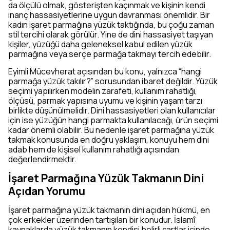
da ölçülü olmak, gösterişten kaçınmak ve kişinin kendi
inanç hassasiyetlerine uygun davranması önemlidir. Bir
kadın işaret parmağına yüzük taktığında, bu çoğu zaman
stil tercihi olarak görülür. Yine de dini hassasiyet taşıyan
kişiler, yüzüğü daha geleneksel kabul edilen yüzük
parmağına veya serçe parmağa takmayı tercih edebilir.
Eyimli Mücevherat açısından bu konu, yalnızca “hangi
parmağa yüzük takılır?” sorusundan ibaret değildir. Yüzük
seçimi yapılırken modelin zarafeti, kullanım rahatlığı,
ölçüsü, parmak yapısına uyumu ve kişinin yaşam tarzı
birlikte düşünülmelidir. Dini hassasiyetleri olan kullanıcılar
için ise yüzüğün hangi parmakta kullanılacağı, ürün seçimi
kadar önemli olabilir. Bu nedenle işaret parmağına yüzük
takmak konusunda en doğru yaklaşım, konuyu hem dini
adab hem de kişisel kullanım rahatlığı açısından
değerlendirmektir.
İşaret Parmağına Yüzük Takmanın Dini
Açıdan Yorumu
İşaret parmağına yüzük takmanın dini açıdan hükmü, en
çok erkekler üzerinden tartışılan bir konudur. İslamî
kaynaklarda yüzük takmanın kendisi belirli şartlar içinde