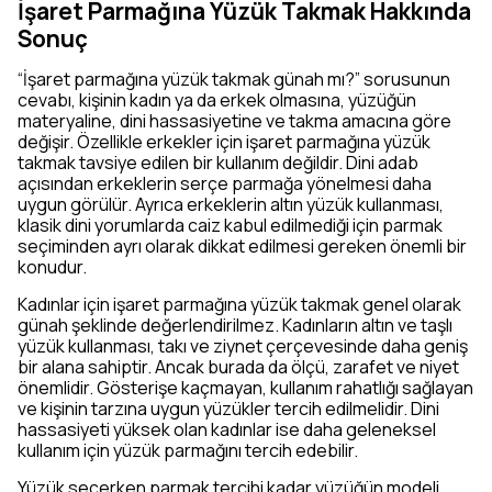
İşaret Parmağına Yüzük Takmak Hakkında
Sonuç
“İşaret parmağına yüzük takmak günah mı?” sorusunun
cevabı, kişinin kadın ya da erkek olmasına, yüzüğün
materyaline, dini hassasiyetine ve takma amacına göre
değişir. Özellikle erkekler için işaret parmağına yüzük
takmak tavsiye edilen bir kullanım değildir. Dini adab
açısından erkeklerin serçe parmağa yönelmesi daha
uygun görülür. Ayrıca erkeklerin altın yüzük kullanması,
klasik dini yorumlarda caiz kabul edilmediği için parmak
seçiminden ayrı olarak dikkat edilmesi gereken önemli bir
konudur.
Kadınlar için işaret parmağına yüzük takmak genel olarak
günah şeklinde değerlendirilmez. Kadınların altın ve taşlı
yüzük kullanması, takı ve ziynet çerçevesinde daha geniş
bir alana sahiptir. Ancak burada da ölçü, zarafet ve niyet
önemlidir. Gösterişe kaçmayan, kullanım rahatlığı sağlayan
ve kişinin tarzına uygun yüzükler tercih edilmelidir. Dini
hassasiyeti yüksek olan kadınlar ise daha geleneksel
kullanım için yüzük parmağını tercih edebilir.
Yüzük seçerken parmak tercihi kadar yüzüğün modeli,