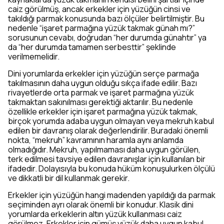
caiz görülmüş, ancak erkekler için yüzüğün cinsi ve
takıldığı parmak konusunda bazı ölçüler belirtilmiştir. Bu
nedenle “işaret parmağına yüzük takmak günah mı?”
sorusunun cevabı, doğrudan “her durumda günahtır” ya
da “her durumda tamamen serbesttir” şeklinde
verilmemelidir.
Dini yorumlarda erkekler için yüzüğün serçe parmağa
takılmasının daha uygun olduğu sıkça ifade edilir. Bazı
rivayetlerde orta parmak ve işaret parmağına yüzük
takmaktan sakınılması gerektiği aktarılır. Bu nedenle
özellikle erkekler için işaret parmağına yüzük takmak,
birçok yorumda adaba uygun olmayan veya mekruh kabul
edilen bir davranış olarak değerlendirilir. Buradaki önemli
nokta, “mekruh” kavramının haramla aynı anlamda
olmadığıdır. Mekruh, yapılmaması daha uygun görülen,
terk edilmesi tavsiye edilen davranışlar için kullanılan bir
ifadedir. Dolayısıyla bu konuda hüküm konuşulurken ölçülü
ve dikkatli bir dil kullanmak gerekir.
Erkekler için yüzüğün hangi madenden yapıldığı da parmak
seçiminden ayrı olarak önemli bir konudur. Klasik dini
yorumlarda erkeklerin altın yüzük kullanması caiz
görülmez. Erkekler için gümüş yüzük daha uygun kabul