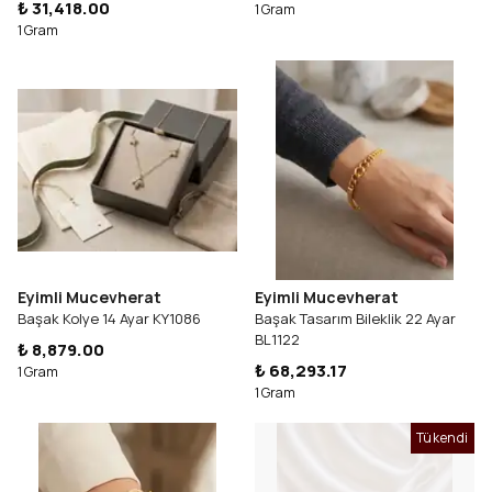
₺ 31,418.00
1 Gram
1 Gram
Eyimli Mucevherat
Eyimli Mucevherat
Başak Kolye 14 Ayar KY1086
Başak Tasarım Bileklik 22 Ayar
BL1122
₺ 8,879.00
₺ 68,293.17
1 Gram
1 Gram
Tükendi