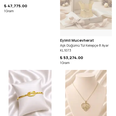
₺ 47,775.00
1 Gram
Eyimli Mucevherat
Aşk Düğümü Tül Kelepçe 8 Ayar
KL1073
₺ 53,274.00
1 Gram