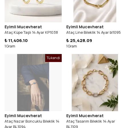
Eyimli Mucevherat
Eyimli Mucevherat
Ataç Küpe Taşlı 14 Ayar KP1038
Ataç Line Bileklik 14 Ayar bl1095
₺ 11,406.10
₺ 25,428.09
1 Gram
1 Gram
Tükendi
Eyimli Mucevherat
Eyimli Mucevherat
Ataç Nazar Boncuklu Bileklik 14
Ataç Tasarım Bileklik 14 Ayar
Ayar BL1094
BL1109