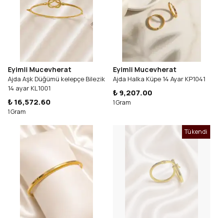
Eyimli Mucevherat
Eyimli Mucevherat
Ajda Aşk Düğümü kelepçe Bilezik
Ajda Halka Küpe 14 Ayar KP1041
14 ayar KL1001
₺ 9,207.00
₺ 16,572.60
1 Gram
1 Gram
Tükendi