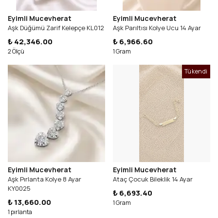
Eyimli Mucevherat
Eyimli Mucevherat
Aşk Düğümü Zarif Kelepçe KL012
Aşk Parıltısı Kolye Ucu 14 Ayar
₺ 42,346.00
₺ 6,966.60
2 Ölçü
1 Gram
Tükendi
Eyimli Mucevherat
Eyimli Mucevherat
Aşk Pırlanta Kolye 8 Ayar
Ataç Çocuk Bileklik 14 Ayar
KY0025
₺ 6,693.40
₺ 13,660.00
1 Gram
1 pırlanta