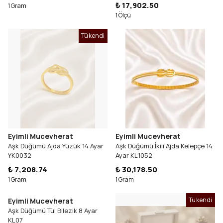
₺ 17,902.50
1 Gram
1 Ölçü
Tükendi
Eyimli Mucevherat
Eyimli Mucevherat
Aşk Düğümü Ajda Yüzük 14 Ayar
Aşk Düğümü İkili Ajda Kelepçe 14
YK0032
Ayar KL1052
₺ 7,208.74
₺ 30,178.50
1 Gram
1 Gram
Tükendi
Eyimli Mucevherat
Aşk Düğümü Tül Bilezik 8 Ayar
KL07