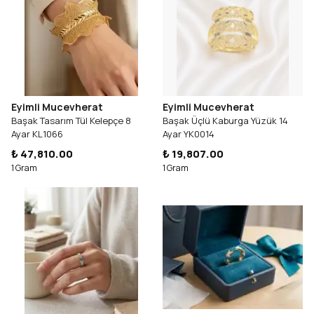
Eyimli Mucevherat
Eyimli Mucevherat
Başak Tasarım Tül Kelepçe 8
Başak Üçlü Kaburga Yüzük 14
Ayar KL1066
Ayar YK0014
₺ 47,810.00
₺ 19,807.00
1 Gram
1 Gram