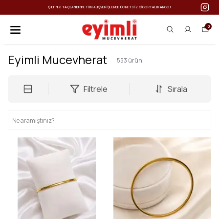
IŞILTINIZI TAÇLANDIRIN: TÜM ALIŞVERIŞLERDE ÜCRETSIZ SIGORTALI KARGO!
0
Eyimli Mucevherat
553
ürün
Filtrele
Sırala