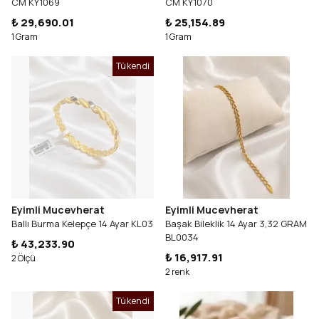
CM KY1069
CM KY1070
₺ 29,690.01
₺ 25,154.89
1 Gram
1 Gram
Tükendi
Eyimli Mucevherat
Eyimli Mucevherat
Ballı Burma Kelepçe 14 Ayar KL03
Başak Bileklik 14 Ayar 3,32 GRAM
BL0034
₺ 43,233.90
₺ 16,917.91
2 Ölçü
2 renk
Tükendi