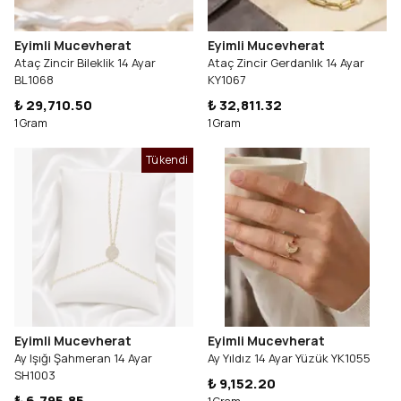
Eyimli Mucevherat
Eyimli Mucevherat
Ataç Zincir Bileklik 14 Ayar
Ataç Zincir Gerdanlık 14 Ayar
BL1068
KY1067
₺ 29,710.50
₺ 32,811.32
1 Gram
1 Gram
Tükendi
Eyimli Mucevherat
Eyimli Mucevherat
Ay Işığı Şahmeran 14 Ayar
Ay Yıldız 14 Ayar Yüzük YK1055
SH1003
₺ 9,152.20
₺ 6,795.85