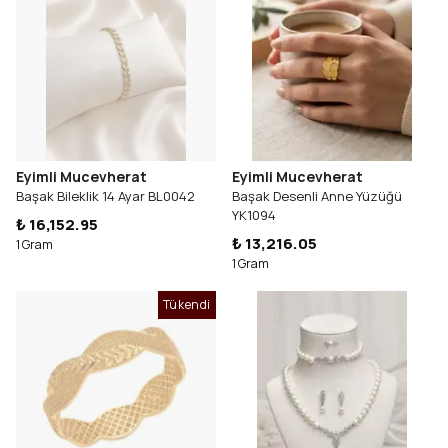
Eyimli Mucevherat
Eyimli Mucevherat
Başak Bileklik 14 Ayar BL0042
Başak Desenli Anne Yüzüğü
YK1094
₺ 16,152.95
₺ 13,216.05
1 Gram
1 Gram
Tükendi