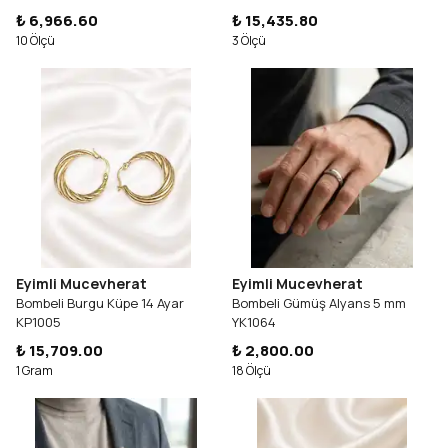
₺ 6,966.60
₺ 15,435.80
10 Ölçü
3 Ölçü
Eyimli Mucevherat
Eyimli Mucevherat
Bombeli Burgu Küpe 14 Ayar
Bombeli Gümüş Alyans 5 mm
KP1005
YK1064
₺ 15,709.00
₺ 2,800.00
1 Gram
18 Ölçü