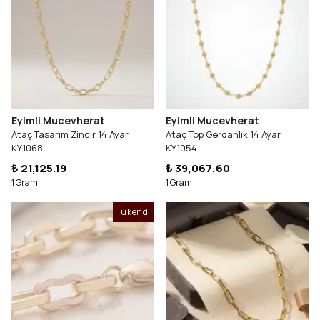
Eyimli Mucevherat
Eyimli Mucevherat
Ataç Tasarım Zincir 14 Ayar
Ataç Top Gerdanlık 14 Ayar
KY1068
KY1054
₺ 21,125.19
₺ 39,067.60
1 Gram
1 Gram
Tükendi