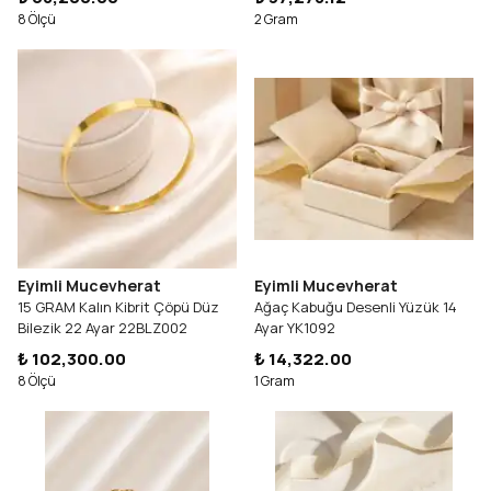
8 Ölçü
2 Gram
Eyimli Mucevherat
Eyimli Mucevherat
15 GRAM Kalın Kibrit Çöpü Düz
Ağaç Kabuğu Desenli Yüzük 14
Bilezik 22 Ayar 22BLZ002
Ayar YK1092
₺ 102,300.00
₺ 14,322.00
8 Ölçü
1 Gram