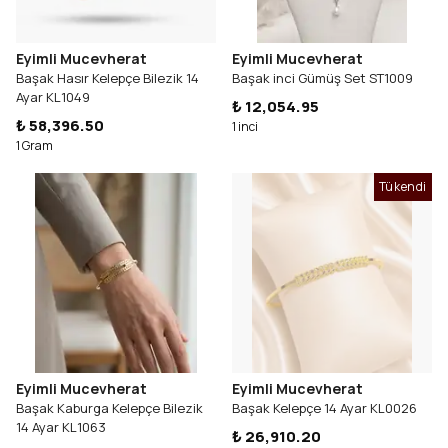
Eyimli Mucevherat
Eyimli Mucevherat
Başak Hasır Kelepçe Bilezik 14
Başak inci Gümüş Set ST1009
Ayar KL1049
₺ 12,054.95
₺ 58,396.50
1 inci
1 Gram
Tükendi
Eyimli Mucevherat
Eyimli Mucevherat
Başak Kaburga Kelepçe Bilezik
Başak Kelepçe 14 Ayar KL0026
14 Ayar KL1063
₺ 26,910.20