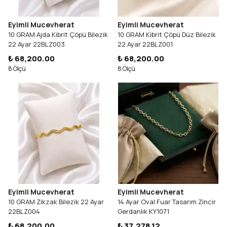
Eyimli Mucevherat
Eyimli Mucevherat
10 GRAM Ajda Kibrit Çöpü Bilezik
10 GRAM Kibrit Çöpü Düz Bilezik
22 Ayar 22BLZ003
22 Ayar 22BLZ001
₺ 68,200.00
₺ 68,200.00
8 Ölçü
8 Ölçü
Eyimli Mucevherat
Eyimli Mucevherat
10 GRAM Zikzak Bilezik 22 Ayar
14 Ayar Oval Fuar Tasarım Zincir
22BLZ004
Gerdanlık KY1071
₺ 68,200.00
₺ 37,278.12