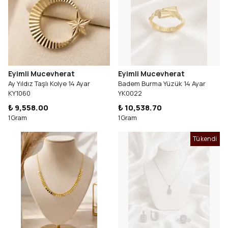
Eyimli Mucevherat
Eyimli Mucevherat
Ay Yıldız Taşlı Kolye 14 Ayar
Badem Burma Yüzük 14 Ayar
KY1060
YK0022
₺ 9,558.00
₺ 10,538.70
1 Gram
1 Gram
Tükendi