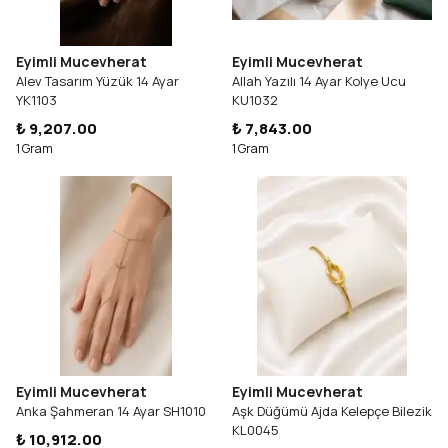
Eyimli Mucevherat
Eyimli Mucevherat
Alev Tasarım Yüzük 14 Ayar
Allah Yazılı 14 Ayar Kolye Ucu
YK1103
KU1032
₺ 9,207.00
₺ 7,843.00
1 Gram
1 Gram
Eyimli Mucevherat
Eyimli Mucevherat
Anka Şahmeran 14 Ayar SH1010
Aşk Düğümü Ajda Kelepçe Bilezik
KL0045
₺ 10,912.00