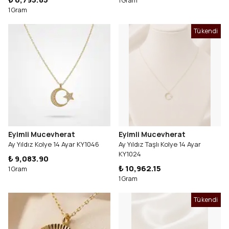
1 Gram
1 Gram
Tükendi
Eyimli Mucevherat
Eyimli Mucevherat
Ay Yıldız Kolye 14 Ayar KY1046
Ay Yıldız Taşlı Kolye 14 Ayar
KY1024
₺ 9,083.90
₺ 10,962.15
1 Gram
1 Gram
Tükendi