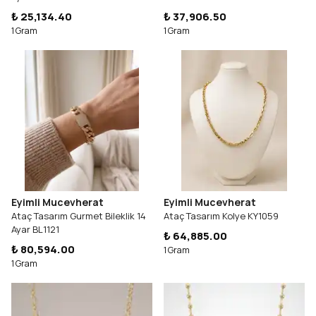
₺ 25,134.40
₺ 37,906.50
1 Gram
1 Gram
Eyimli Mucevherat
Eyimli Mucevherat
Ataç Tasarım Gurmet Bileklik 14
Ataç Tasarım Kolye KY1059
Ayar BL1121
₺ 64,885.00
₺ 80,594.00
1 Gram
1 Gram