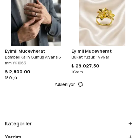
Eyimli Mucevherat
Eyimli Mucevherat
Bombeli Kalın Gümüş Alyans 6
Buket Yüzük 14 Ayar
mm YK1063
₺ 29,027.50
₺ 2,800.00
1 Gram
18 Ölçü
Yükleniyor
Kategoriler
Yardım