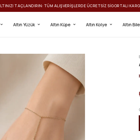
ILTINIZI TAÇLANDIRIN: TÜM ALIŞVERIŞLERDE ÜCRETSIZ SIGORTALI KAR
Altın Yüzük
Altın Küpe
Altın Kolye
Altın Bil