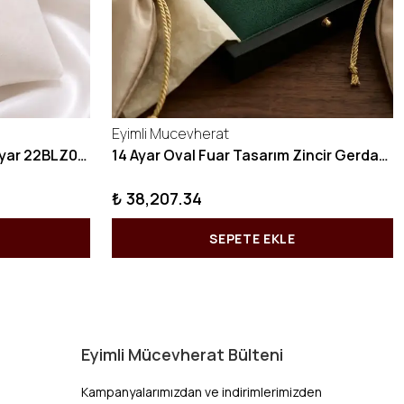
Eyimli Mucevherat
10 GRAM Zikzak Bilezik 22 Ayar 22BLZ004
14 Ayar Oval Fuar Tasarım Zincir Gerdanlık KY1071
₺ 38,207.34
SEPETE EKLE
Eyimli Mücevherat Bülteni
Kampanyalarımızdan ve indirimlerimizden