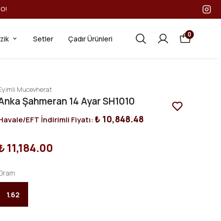
GO!
0
ezik
Setler
Çadır Ürünleri
Eyimli Mucevherat
Anka Şahmeran 14 Ayar SH1010
₺ 10,848.48
Havale/EFT İndirimli Fiyatı:
₺ 11,184.00
Gram
1.62