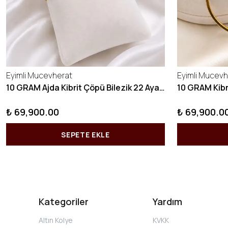
Eyimli Mucevherat
Eyimli Mucevh
10 GRAM Ajda Kibrit Çöpü Bilezik 22 Ayar 22BLZ003
₺ 69,900.00
₺ 69,900.0
SEPETE EKLE
Kategoriler
Yardım
Altın Kolye
KVKK