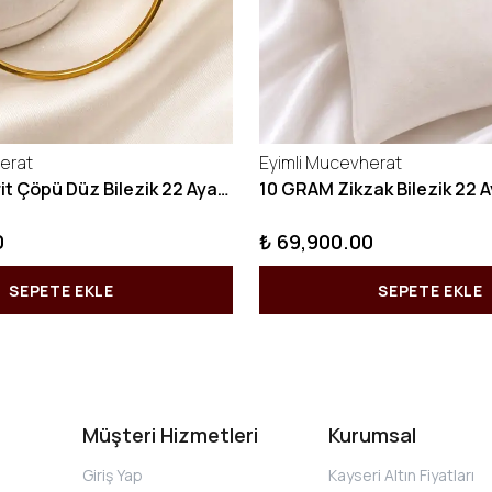
erat
Eyimli Mucevherat
10 GRAM Kibrit Çöpü Düz Bilezik 22 Ayar 22BLZ001
0
₺ 69,900.00
SEPETE EKLE
SEPETE EKLE
Müşteri Hizmetleri
Kurumsal
Giriş Yap
Kayseri Altın Fiyatları