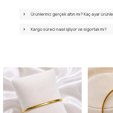
Ürünleriniz gerçek altın mı? Kaç ayar ürünl
Kargo süreci nasıl işliyor ve sigortalı mı?