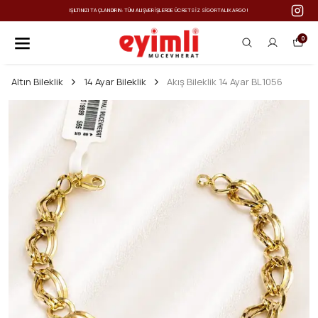
IŞILTINIZI TAÇLANDIRIN: TÜM ALIŞVERIŞLERDE ÜCRETSIZ SIGORTALI KARGO!
0
Altın Bileklik
14 Ayar Bileklik
Akış Bileklik 14 Ayar BL1056