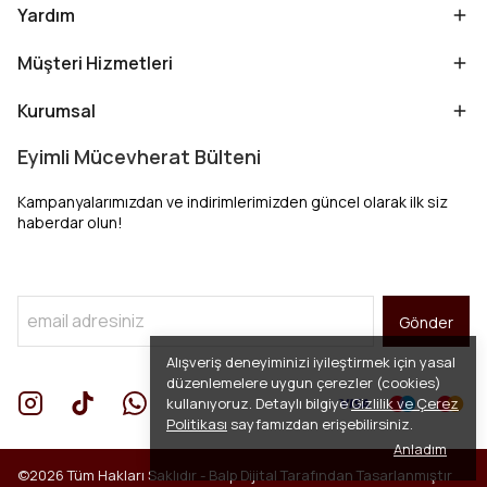
Yardım
Müşteri Hizmetleri
Kurumsal
Eyimli Mücevherat Bülteni
Kampanyalarımızdan ve indirimlerimizden güncel olarak ilk siz
haberdar olun!
Gönder
Alışveriş deneyiminizi iyileştirmek için yasal
düzenlemelere uygun çerezler (cookies)
kullanıyoruz. Detaylı bilgiye
Gizlilik ve Çerez
Politikası
sayfamızdan erişebilirsiniz.
Anladım
©2026 Tüm Hakları Saklıdır -
Balp Dijital
Tarafından Tasarlanmıştır