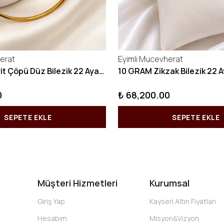
erat
Eyimli Mucevherat
10 GRAM Kibrit Çöpü Düz Bilezik 22 Ayar 22BLZ001
0
₺ 68,200.00
SEPETE EKLE
SEPETE EKLE
Müşteri Hizmetleri
Kurumsal
Giriş Yap
Kayseri Altın Fiyatları
Hesabım
Misyon&Vizyon