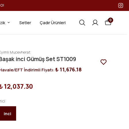
GO!
0
ezik
Setler
Çadır Ürünleri
Eyimli Mucevherat
Başak inci Gümüş Set ST1009
₺ 11,676.18
Havale/EFT İndirimli Fiyatı:
₺ 12,037.30
inci
inci