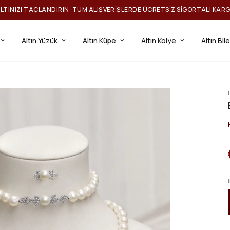
ILTINIZI TAÇLANDIRIN: TÜM ALIŞVERIŞLERDE ÜCRETSIZ SIGORTALI KAR
Altın Yüzük
Altın Küpe
Altın Kolye
Altın Bil