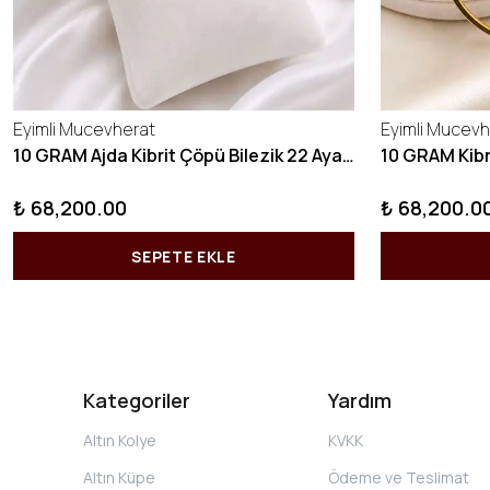
Eyimli Mucevherat
Eyimli Mucevh
10 GRAM Ajda Kibrit Çöpü Bilezik 22 Ayar 22BLZ003
₺ 68,200.00
₺ 68,200.0
SEPETE EKLE
Kategoriler
Yardım
Altın Kolye
KVKK
Altın Küpe
Ödeme ve Teslimat