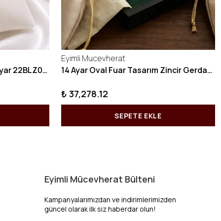
Eyimli Mucevherat
10 GRAM Zikzak Bilezik 22 Ayar 22BLZ004
14 Ayar Oval Fuar Tasarım Zincir Gerdanlık KY1071
₺ 37,278.12
SEPETE EKLE
Eyimli Mücevherat Bülteni
Kampanyalarımızdan ve indirimlerimizden
güncel olarak ilk siz haberdar olun!