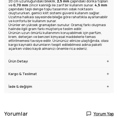
20 cm uzunluğundaki bileklik,
2,5 mm
çapındaki dorika topları
ve
0,70 mm
zincir kalınlığı ile zarif bir kullanım sunar.
4,5 mm
çapındaki taşlı denge topu tasarımın odak noktasını
oluştururken, gemici kilit sistemi güvenli kullanım sağlar.
Uzatma halkası sayesinde bileğe göre rahatlıkla ayarlanabilir
ve konforlu bir kullanım sunar.
Ürünler en yüksek gramajdan sunulur. Gramaj farkı oluşması
halinde ilgili gram farkı müşteriye teslim edilir.
Ürünün uzun ömürlü kullanımını koruyabilmek için parfüm,
krem, deterjan ve benzeri kimyasal maddelerle temas
ettirilmemesi tavsiye edilir. Ürününüz elinize ulaştığında, olası
kargo kaynaklı durumların tespit edilebilmesi adına paketi
açarken video kaydı almanızı önemle rica ederiz.
Ürün Detayı
Kargo & Teslimat
İade & değişim
Yorumlar
Yorum Yap