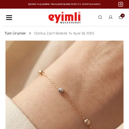
IŞILTINIZI TAÇLANDIRIN: TÜM ALIŞVERIŞLERDE ÜCRETSIZ SIGORTALI KARGO!
0
Tüm Ürünler
Dorika Zarif Bileklik 14 Ayar BL1065