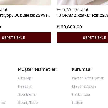
erat
Eyimli Mucevherat
10 GRAM Kibrit Çöpü Düz Bilezik 22 Ayar 22BLZ001
0
₺ 69,800.00
SEPETE EKLE
SEPETE EKLE
Müşteri Hizmetleri
Kurumsal
Giriş Yap
Kayseri Altın Fiyatları
Hesabım
Misyon&Vizyon
Siparişlerim
Hakkımızda
mesi
Sipariş Takip
İletişim