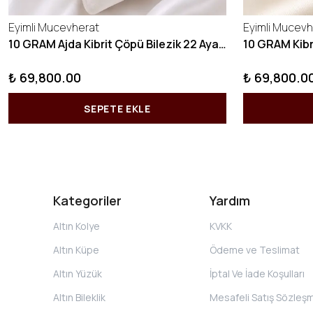
Eyimli Mucevherat
Eyimli Mucevh
10 GRAM Ajda Kibrit Çöpü Bilezik 22 Ayar 22BLZ003
₺ 69,800.00
₺ 69,800.0
SEPETE EKLE
Kategoriler
Yardım
Altın Kolye
KVKK
Altın Küpe
Ödeme ve Teslimat
Altın Yüzük
İptal Ve İade Koşulları
Altın Bileklik
Mesafeli Satış Sözleş