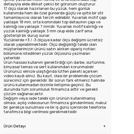
detayıyla elde dikkat çekici bir görünüm oluşturur.
17 ölçü olarak hazırlanan bu yüzük, hem günlük
kullanımda hem de özel günlerde güçlü ve ışıltılı bir stil
tamamlayıcısı olarak tercih edilebilir. Yuvarlak motif çapı
yaklaşık 18 mm, orta kısmındaki top detayının çapı ve
kalınlığı ise yaklaşık 7 mm’dir. Yuvarlak motif kalınlığı ve
yüzük kalınlığı yaklaşık 3 mm olup elde zarif ama
gösterişli bir duruş sunar.
Yüzüklerde +3 / -3 ölçüye kadar ölçü değişimi ücretsiz
olarak yapılabilmektedir. Ölçü değişikliği talebi olan
müşterilerimizin ürünü satın alırken sipariş notları
bölümüne istedikleri yüzük ölçüsünü yazmaları
yeterlidir.
Ürün hassas kullanım gerektirdiği için darbe, sürtünme,
kimyasal temas ve sert kullanımdan korunmalıdır.
Ürününüz elinize ulaştığında lütfen paketi açarken
video kaydı alınız. Bu kayıt, olası bir problemde çözüm
sürecimiz için gereklidir. Bir sorun fark etmeniz halinde
ürünü kullanmadan bizimle iletişime geçiniz. Bu
durumda tüm sorumluluk firmamıza aittir ve gerekli
çözüm sağlanacaktır.
Değişim veya iade talebi için ürünün kullanılmamış
olması, açılış videosunun firmamıza gönderilmesi, makul
bir gerekçe sunulması ve bir iş günü içerisinde telefonla
tarafımıza bilgi verilmesi gerekmektedir.
Ürün Detayı