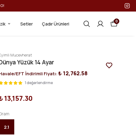
GO!
0
ezik
Setler
Çadır Ürünleri
Eyimli Mucevherat
Dünya Yüzük 14 Ayar
₺ 12,762.58
Havale/EFT İndirimli Fiyatı:
1 değerlendirme
₺ 13,157.30
Gram
2.1