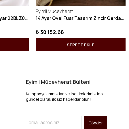
Eyimli Mucevherat
10 GRAM Zikzak Bilezik 22 Ayar 22BLZ004
14 Ayar Oval Fuar Tasarım Zincir Gerdanlık KY1071
₺ 38,152.68
SEPETE EKLE
Eyimli Mücevherat Bülteni
Kampanyalarımızdan ve indirimlerimizden
güncel olarak ilk siz haberdar olun!
Gönder