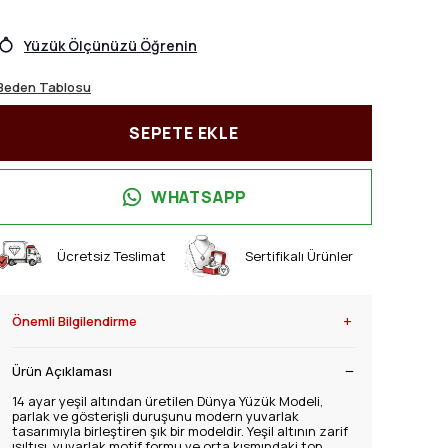
Yüzük Ölçünüzü Öğrenin
Beden Tablosu
SEPETE EKLE
WHATSAPP
Ücretsiz Teslimat
Sertifikalı Ürünler
+
Önemli Bilgilendirme
Ürün Açıklaması
14 ayar yeşil altından üretilen Dünya Yüzük Modeli,
parlak ve gösterişli duruşunu modern yuvarlak
tasarımıyla birleştiren şık bir modeldir. Yeşil altının zarif
ışıltısı, yuvarlak motif formu ve orta kısmındaki top