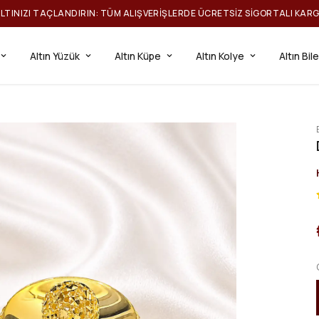
ILTINIZI TAÇLANDIRIN: TÜM ALIŞVERIŞLERDE ÜCRETSIZ SIGORTALI KAR
Altın Yüzük
Altın Küpe
Altın Kolye
Altın Bil