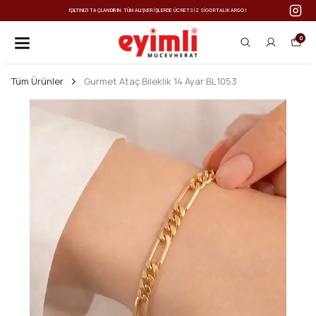
IŞILTINIZI TAÇLANDIRIN: TÜM ALIŞVERIŞLERDE ÜCRETSIZ SIGORTALI KARGO!
0
Tüm Ürünler
Gurmet Ataç Bileklik 14 Ayar BL1053