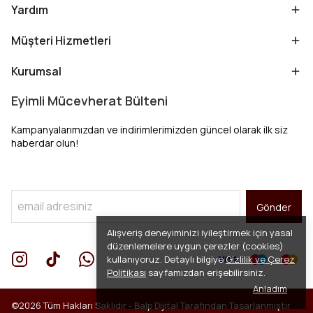
Yardım
Müşteri Hizmetleri
Kurumsal
Eyimli Mücevherat Bülteni
Kampanyalarımızdan ve indirimlerimizden güncel olarak ilk siz
haberdar olun!
Gönder
Alışveriş deneyiminizi iyileştirmek için yasal
düzenlemelere uygun çerezler (cookies)
kullanıyoruz. Detaylı bilgiye
Gizlilik ve Çerez
Politikası
sayfamızdan erişebilirsiniz.
Anladım
©2026 Tüm Hakları Saklıdır -
Balp Dijital
Tarafından Tasarlanmıştır