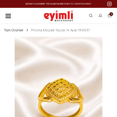
IŞILTINIZI TAÇLANDIRIN: TÜM ALIŞVERIŞLERDE ÜCRETSIZ SIGORTALI KARGO!
0
Tüm Ürünler
Prizma Mozaik Yüzük 14 Ayar YK0037