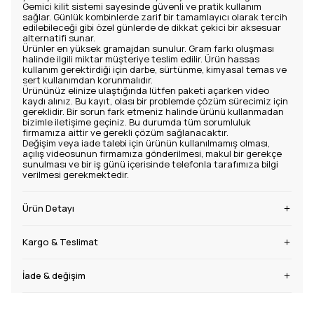
Gemici kilit sistemi sayesinde güvenli ve pratik kullanım
sağlar. Günlük kombinlerde zarif bir tamamlayıcı olarak tercih
edilebileceği gibi özel günlerde de dikkat çekici bir aksesuar
alternatifi sunar.
Ürünler en yüksek gramajdan sunulur. Gram farkı oluşması
halinde ilgili miktar müşteriye teslim edilir. Ürün hassas
kullanım gerektirdiği için darbe, sürtünme, kimyasal temas ve
sert kullanımdan korunmalıdır.
Ürününüz elinize ulaştığında lütfen paketi açarken video
kaydı alınız. Bu kayıt, olası bir problemde çözüm sürecimiz için
gereklidir. Bir sorun fark etmeniz halinde ürünü kullanmadan
bizimle iletişime geçiniz. Bu durumda tüm sorumluluk
firmamıza aittir ve gerekli çözüm sağlanacaktır.
Değişim veya iade talebi için ürünün kullanılmamış olması,
açılış videosunun firmamıza gönderilmesi, makul bir gerekçe
sunulması ve bir iş günü içerisinde telefonla tarafımıza bilgi
verilmesi gerekmektedir.
Ürün Detayı
Kargo & Teslimat
İade & değişim