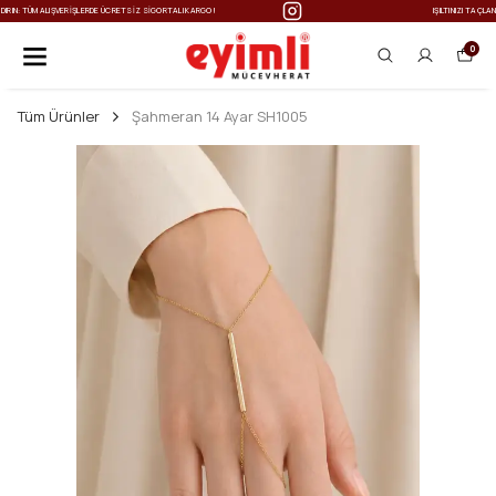
IŞILTINIZI TAÇLANDIRIN: TÜM ALIŞVERIŞLERDE ÜCRETSIZ SIGORTALI KARGO!
0
Tüm Ürünler
Şahmeran 14 Ayar SH1005