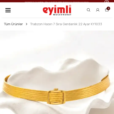
IŞILTINIZI TAÇLANDIRIN: TÜM ALIŞVERIŞLERDE ÜCRETSIZ SIGORTALI KARGO!
0
Tüm Ürünler
Trabzon Hasırı 7 Sıra Gerdanlık 22 Ayar KY1033