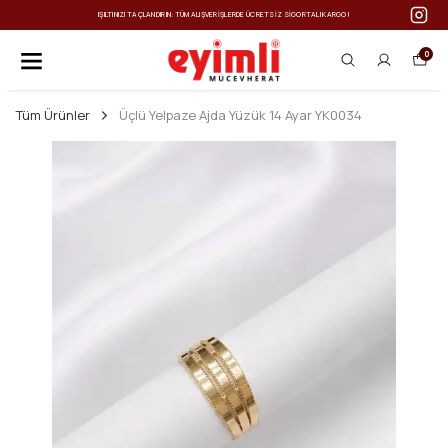
IŞILTINIZI TAÇLANDIRIN: TÜM ALIŞVERIŞLERDE ÜCRETSIZ SIGORTALI KARGO!
0
Tüm Ürünler
Üçlü Yelpaze Ajda Yüzük 14 Ayar YK0034