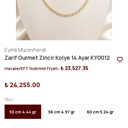
Eyimli Mucevherat
Zarif Gurmet Zincir Kolye 14 Ayar KY0012
₺ 23,527.35
Havale/EFT İndirimli Fiyatı:
₺ 24,255.00
Ölçü
50 cm 4.44 gr
56 cm 4.97 gr
60 cm 5.24 gr