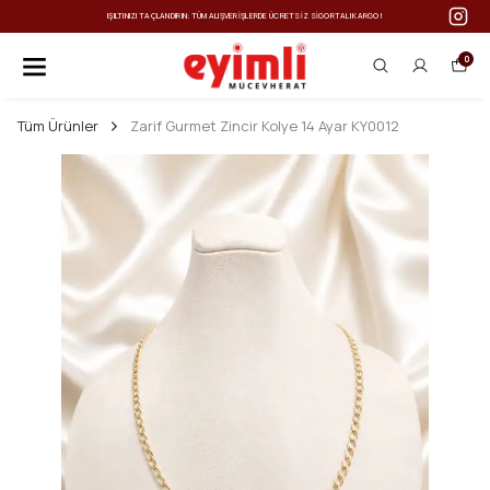
IŞILTINIZI TAÇLANDIRIN: TÜM ALIŞVERIŞLERDE ÜCRETSIZ SIGORTALI KARGO!
0
Tüm Ürünler
Zarif Gurmet Zincir Kolye 14 Ayar KY0012