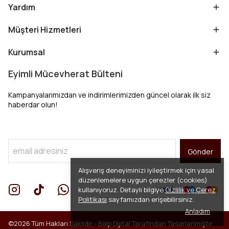
Yardım
Müşteri Hizmetleri
Kurumsal
Eyimli Mücevherat Bülteni
Kampanyalarımızdan ve indirimlerimizden güncel olarak ilk siz
haberdar olun!
Gönder
Alışveriş deneyiminizi iyileştirmek için yasal
düzenlemelere uygun çerezler (cookies)
kullanıyoruz. Detaylı bilgiye
Gizlilik ve Çerez
Politikası
sayfamızdan erişebilirsiniz.
Anladım
©2026 Tüm Hakları Saklıdır -
Balp Dijital
Tarafından Tasarlanmıştır