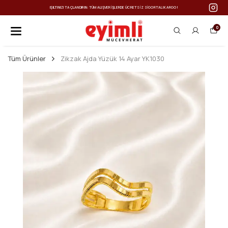
IŞILTINIZI TAÇLANDIRIN: TÜM ALIŞVERIŞLERDE ÜCRETSIZ SIGORTALI KARGO!
0
Tüm Ürünler
Zikzak Ajda Yüzük 14 Ayar YK1030