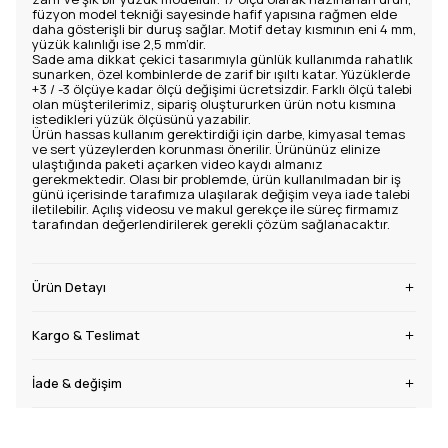
füzyon model tekniği sayesinde hafif yapısına rağmen elde
daha gösterişli bir duruş sağlar. Motif detay kısmının eni 4 mm,
yüzük kalınlığı ise 2,5 mm’dir.
Sade ama dikkat çekici tasarımıyla günlük kullanımda rahatlık
sunarken, özel kombinlerde de zarif bir ışıltı katar. Yüzüklerde
+3 / -3 ölçüye kadar ölçü değişimi ücretsizdir. Farklı ölçü talebi
olan müşterilerimiz, sipariş oluştururken ürün notu kısmına
istedikleri yüzük ölçüsünü yazabilir.
Ürün hassas kullanım gerektirdiği için darbe, kimyasal temas
ve sert yüzeylerden korunması önerilir. Ürününüz elinize
ulaştığında paketi açarken video kaydı almanız
gerekmektedir. Olası bir problemde, ürün kullanılmadan bir iş
günü içerisinde tarafımıza ulaşılarak değişim veya iade talebi
iletilebilir. Açılış videosu ve makul gerekçe ile süreç firmamız
tarafından değerlendirilerek gerekli çözüm sağlanacaktır.
Ürün Detayı
Kargo & Teslimat
İade & değişim