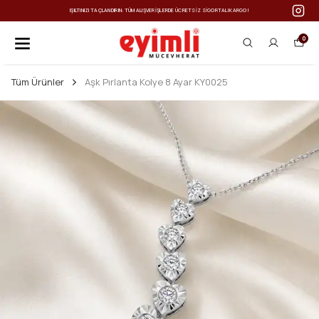
IŞILTINIZI TAÇLANDIRIN: TÜM ALIŞVERIŞLERDE ÜCRETSIZ SIGORTALI KARGO!
0
Tüm Ürünler
Aşk Pırlanta Kolye 8 Ayar KY0025