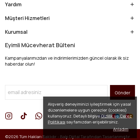
Yardım
Müşteri Hizmetleri
Kurumsal
Eyimli Mücevherat Bülteni
Kampanyalarımızdan ve indirimlerimizden güncel olarak ilk siz
haberdar olun!
Gönder
Alışveriş deneyiminizi iyileştirmek için yasal
düzenlemelere uygun çerezler (cookies)
kullanıyoruz. Detaylı bilgiye
Gizlilik ve Çerez
Politikası
sayfamızdan erişebilirsiniz.
Anladım
©2026 Tüm Hakları Saklıdır -
Balp Dijital
Tarafından Tasarlanmıştır