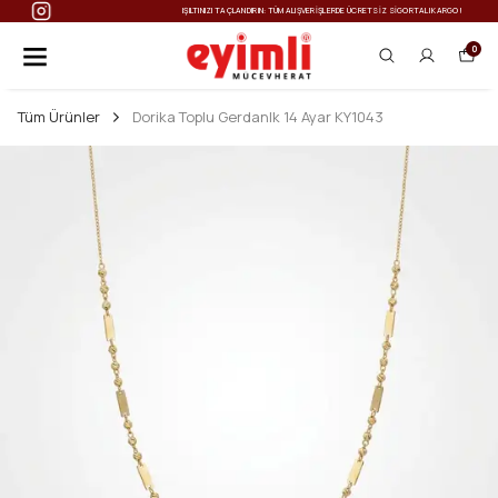
IŞILTINIZI TAÇLANDIRIN: TÜM ALIŞVERIŞLERDE ÜCRETSIZ SIGORTALI KARGO!
0
Tüm Ürünler
Dorika Toplu Gerdanlk 14 Ayar KY1043